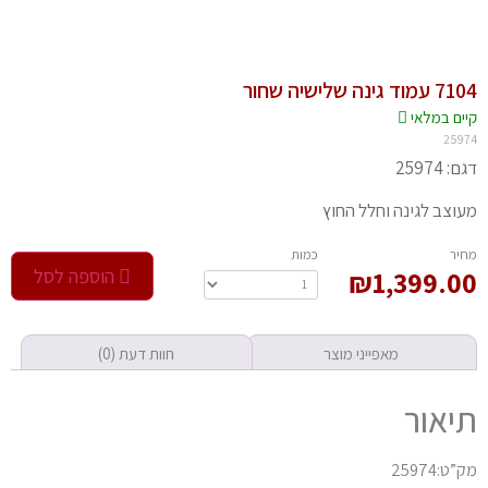
וד גינה שלישיה שחור
יים במלאי
259
 25974
וצב לגינה וחלל החוץ
חיר
‫כמות‬
1,399.0
₪
הוספה לסל
מאפייני מוצר
חוות דעת (0)
יאור
ט:25974