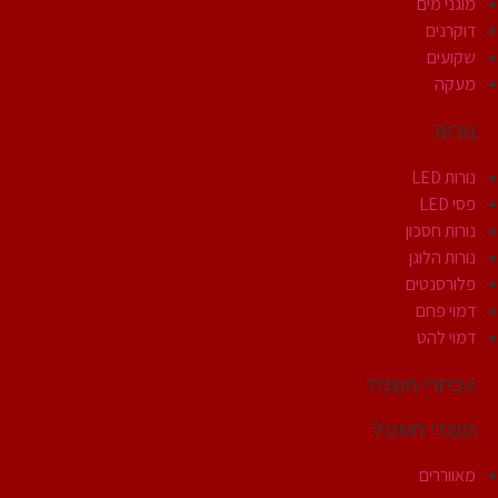
מוגני מים
דוקרנים
שקועים
מעקה
נורות
נורות LED
פסי LED
נורות חסכון
נורות הלוגן
פלורסנטים
דמוי פחם
דמוי להט
אביזרי חשמל
מוצרי חשמל
מאווררים