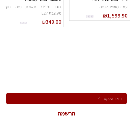
מוד מעוצב לגינה
דגם: 22991 תאורת גינה וחוץ
מעוצבת E27
₪
1,599.9
₪
349.00
הרשם לניוזלטר שלנו
ירשם לקבלת הניוזלטר שלנו ותהיה הראשון לדעת על כל המבצעים,
המוצרים החדשים וקבל הצעות מיוחדות במיוחד בשבילך!
הרשמה
*במשלוח פרטיך הנך מאשר קבלת פניות שיווקיות ולהכלל במאגר
המידע של החברה.