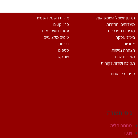
נון חשמל השמש אונליין
אודות חשמל השמש
לוחים והחזרות
פרוייקטים
יניות הפרטיות
עסקים וסיטונאות
טול עסקה
טיפים מקצועיים
ריות
זכיינות
הרת נגישות
סניפים
וב נגישות
צור קשר
יכה ושרות לקוחות
יה מאובטחת
גופי תאורה
מנורות תליה
וינטג'