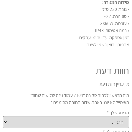
דות המנורה:
בה: 230 ס”מ
וג נורה: E27
וצמה: 3X60W
מת אטימות: IP43
 אספקה: עד 10 ימי עסקים.
ריות: יבואן רשמי לשנה.
וות דעת
ן עדיין חוות דעת.
הראשון לכתוב סקירה “7104 עמוד גינה שלישיה שחור”
ימייל לא יוצג באתר.
שדות החובה מסומנים
*
ירוג שלך
*
יקורת שלך
*