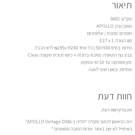
תיאור
מק”ט: 9001
מותג/יצרן: APOLLO
חומרים: מתכת / אלומיניום
סוג הנורה: 1 E27 x
מידות: בסיס 500×50 | כל אחד ᴓ195x H240 ללא הכבל.
צבע גוף התאורה: מתכת-ברונזה + כיסוי זכוכית שקופה Clear
זמן אספקה: עד 10 ימי עסקים.
אחריות: יבואן רשמי לשנה.
חוות דעת
אין עדיין חוות דעת.
היה הראשון לכתוב סקירה “תליה APOLLO Vintage DINA-1”
האימייל לא יוצג באתר.
שדות החובה מסומנים
*