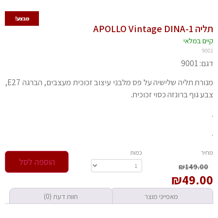
מבצע!
תליה APOLLO Vintage DINA-1
קיים במלאי‬
9001
דגם: 9001
מנורת תליה שלישיה על פס מלבני עיצוב זכוכית מעצבים, הברגה E27,
צבע גוף ברונזה כסוי זכוכית.
.
.
‫מחיר‬
‫כמות‬
הוספה לסל
₪
149.00
₪
49.00
מאפייני מוצר
חוות דעת (0)