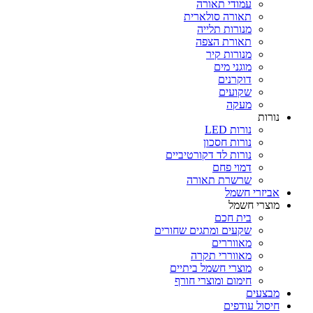
עמודי תאורה
תאורה סולארית
מנורות תלייה
תאורת הצפה
מנורות קיר
מוגני מים
דוקרנים
שקועים
מעקה
נורות
נורות LED
נורות חסכון
נורות לד דקורטיביים
דמוי פחם
שרשרת תאורה
אביזרי חשמל
מוצרי חשמל
בית חכם
שקעים ומתגים שחורים
מאווררים
מאווררי תקרה
מוצרי חשמל ביתיים
חימום ומוצרי חורף
מבצעים
חיסול עודפים