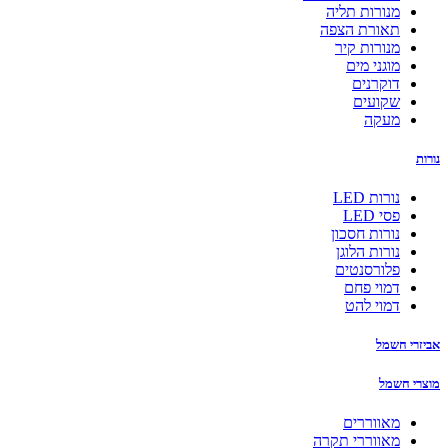
מנורות תליה
תאורת הצפה
מנורות קיר
מוגני מים
דוקרנים
שקועים
מעקה
נורות
נורות LED
פסי LED
נורות חסכון
נורות הלוגן
פלורסנטים
דמוי פחם
דמוי להט
אביזרי חשמל
מוצרי חשמל
מאווררים
מאווררי תקרה