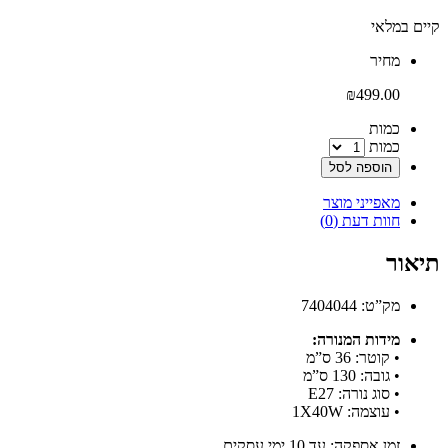
קיים במלאי
‫מחיר‬
₪
499.00
‫כמות‬
כמות
הוספה לסל
מאפייני מוצר
חוות דעת (0)
תיאור
מק”ט: 7404044
מידות המנורה:
• קוטר: 36 ס”מ
• גובה: 130 ס”מ
• סוג נורה: E27
• עוצמה: 1X40W
זמן אספקה: עד 10 ימי עסקים.