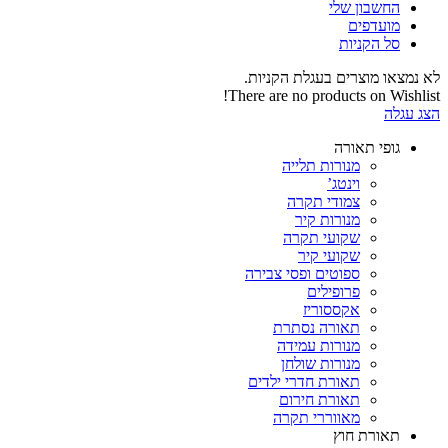
החשבון שלי‬
‫מועדפים‬‬
סל הקניות
לא נמצאו מוצרים בעגלת הקניות.
There are no products on Wishlist!
הצג עגלה
גופי תאורה
מנורות תלייה
וינטג’
צמודי תקרה
מנורות קיר
שקועי תקרה
שקועי קיר
ספוטים ופסי צבירה
פרופילים
אקססוריז
תאורה נסתרת
מנורות עמידה
מנורות שולחן
תאורת חדרי ילדים
תאורת חירום
מאווררי תקרה
תאורת חוץ