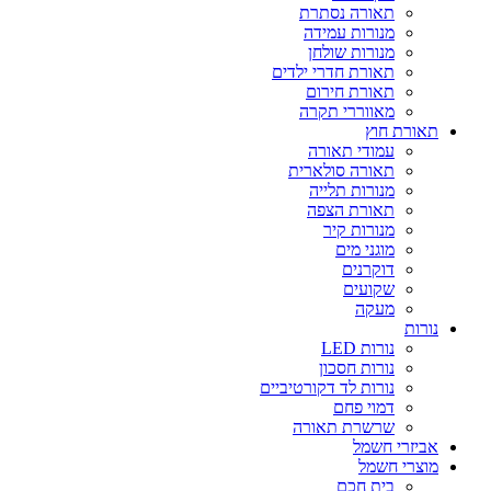
תאורה נסתרת
מנורות עמידה
מנורות שולחן
תאורת חדרי ילדים
תאורת חירום
מאווררי תקרה
תאורת חוץ
עמודי תאורה
תאורה סולארית
מנורות תלייה
תאורת הצפה
מנורות קיר
מוגני מים
דוקרנים
שקועים
מעקה
נורות
נורות LED
נורות חסכון
נורות לד דקורטיביים
דמוי פחם
שרשרת תאורה
אביזרי חשמל
מוצרי חשמל
בית חכם