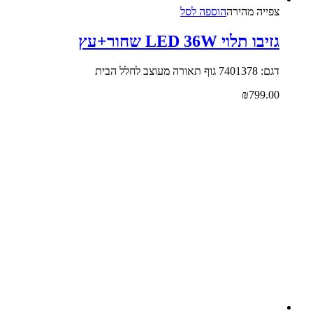
צפייה‬ ‫מהירה‬
הוספה לסל
גזיבו תלוי LED 36W שחור+עץ
דגם: 7401378 גוף תאורה מעוצב לחלל הבית
₪
799.00