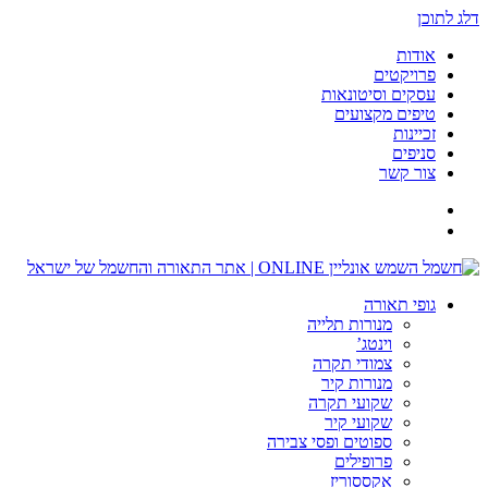
דלג לתוכן
אודות
פרויקטים
עסקים וסיטונאות
טיפים מקצועים
זכיינות
סניפים
צור קשר
גופי תאורה
מנורות תלייה
וינטג’
צמודי תקרה
מנורות קיר
שקועי תקרה
שקועי קיר
ספוטים ופסי צבירה
פרופילים
אקססוריז