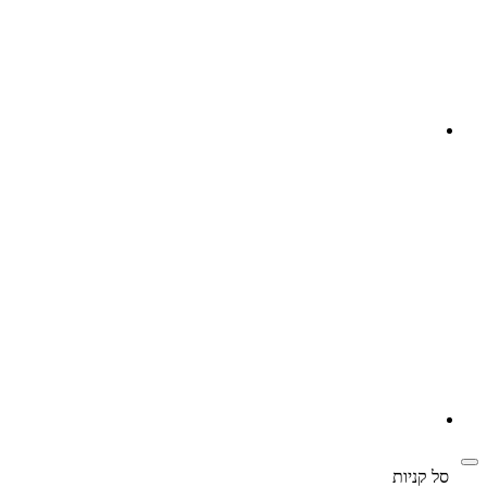
‫
סל קניות‬