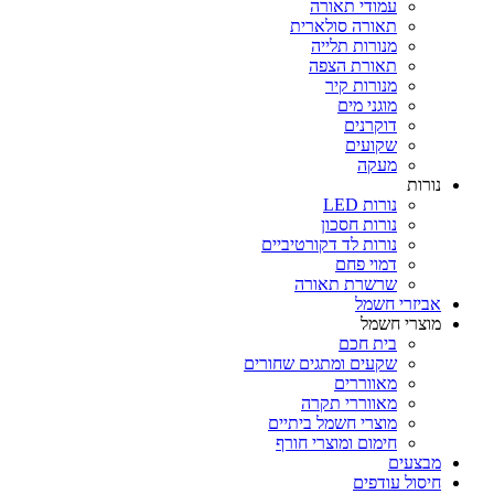
עמודי תאורה
תאורה סולארית
מנורות תלייה
תאורת הצפה
מנורות קיר
מוגני מים
דוקרנים
שקועים
מעקה
נורות
נורות LED
נורות חסכון
נורות לד דקורטיביים
דמוי פחם
שרשרת תאורה
אביזרי חשמל
מוצרי חשמל
בית חכם
שקעים ומתגים שחורים
מאווררים
מאווררי תקרה
מוצרי חשמל ביתיים
חימום ומוצרי חורף
מבצעים
חיסול עודפים