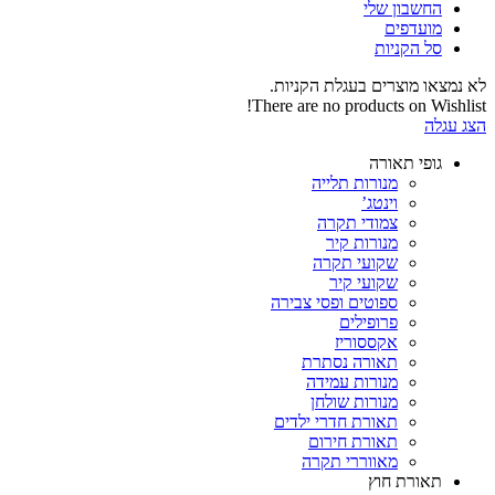
החשבון שלי‬
‫מועדפים‬‬
סל הקניות
לא נמצאו מוצרים בעגלת הקניות.
There are no products on Wishlist!
הצג עגלה
גופי תאורה
מנורות תלייה
וינטג’
צמודי תקרה
מנורות קיר
שקועי תקרה
שקועי קיר
ספוטים ופסי צבירה
פרופילים
אקססוריז
תאורה נסתרת
מנורות עמידה
מנורות שולחן
תאורת חדרי ילדים
תאורת חירום
מאווררי תקרה
תאורת חוץ