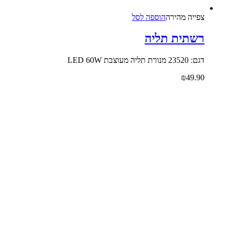
צפייה‬ ‫מהירה‬
הוספה לסל
רשתית תליה
דגם: 23520 מנורת תליה מעוצבת LED 60W
₪
49.90