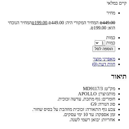
קיים במלאי
‫מחיר‬
449.00
₪
המחיר המקורי היה: ₪449.00.
199.00
₪
המחיר הנוכחי
הוא: ₪199.00.
‫כמות‬
כמות
הוספה לסל
מאפייני מוצר
חוות דעת (0)
תיאור
מק”ט: MD9117/3
מותג/יצרן: APOLLO
חומרים: גוף מתכת, עדשה זכוכית.
סוג הנורה: G9
צבע גוף התאורה: זכוכית מוזהבת על בסיס שחור.
זמן אספקה: עד 10 ימי עסקים.
אחריות: יבואן רשמי לשנה.