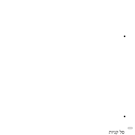
‫
סל קניות‬