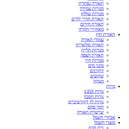
תאורה נסתרת
מנורות עמידה
מנורות שולחן
תאורת חדרי ילדים
תאורת חירום
מאווררי תקרה
תאורת חוץ
עמודי תאורה
תאורה סולארית
מנורות תלייה
תאורת הצפה
מנורות קיר
מוגני מים
דוקרנים
שקועים
מעקה
נורות
נורות LED
נורות חסכון
נורות לד דקורטיביים
דמוי פחם
שרשרת תאורה
אביזרי חשמל
מוצרי חשמל
בית חכם