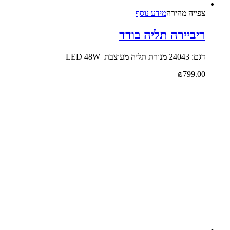
צפייה‬ ‫מהירה‬
מידע נוסף
ריביירה תליה בודד
דגם: 24043 מנורת תליה מעוצבת LED 48W
₪
799.00