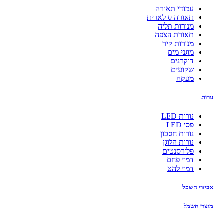
עמודי תאורה
תאורה סולארית
מנורות תליה
תאורת הצפה
מנורות קיר
מוגני מים
דוקרנים
שקועים
מעקה
נורות
נורות LED
פסי LED
נורות חסכון
נורות הלוגן
פלורסנטים
דמוי פחם
דמוי להט
אביזרי חשמל
מוצרי חשמל