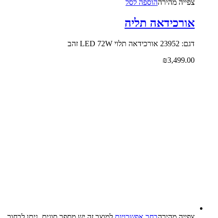
צפייה‬ ‫מהירה‬
הוספה לסל
אורכידאה תליה
דגם: 23952 אורכידאה תלוי LED 72W זהב
₪
3,499.00
צפייה‬ ‫מהירה‬
בחר אפשרויות
למוצר זה יש מספר סוגים. ניתן לבחור