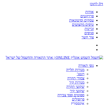
דלג לתוכן
אודות
פרויקטים
עסקים וסיטונאות
טיפים מקצועים
זכיינות
סניפים
צור קשר
גופי תאורה
מנורות תלייה
וינטג’
צמודי תקרה
מנורות קיר
שקועי תקרה
שקועי קיר
ספוטים ופסי צבירה
פרופילים
אקססוריז