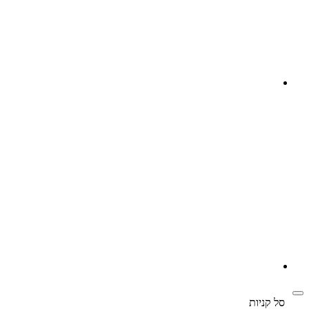
‫
סל קניות‬