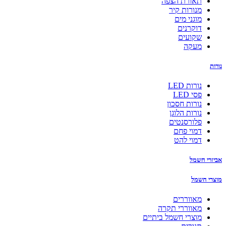
תאורת הצפה
מנורות קיר
מוגני מים
דוקרנים
שקועים
מעקה
נורות
נורות LED
פסי LED
נורות חסכון
נורות הלוגן
פלורסנטים
דמוי פחם
דמוי להט
אביזרי חשמל
מוצרי חשמל
מאווררים
מאווררי תקרה
מוצרי חשמל ביתיים