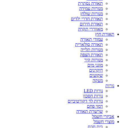
תאורה נסתרת
מנורות עמידה
מנורות שולחן
תאורת חדרי ילדים
תאורת חירום
מאווררי תקרה
תאורת חוץ
עמודי תאורה
תאורה סולארית
מנורות תלייה
תאורת הצפה
מנורות קיר
מוגני מים
דוקרנים
שקועים
מעקה
נורות
נורות LED
נורות חסכון
נורות לד דקורטיביים
דמוי פחם
שרשרת תאורה
אביזרי חשמל
מוצרי חשמל
בית חכם