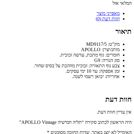
המלאי אזל
מאפייני מוצר
חוות דעת (0)
תיאור
מק”ט: MD9117/5
מותג/יצרן: APOLLO
חומרים: גוף מתכת, עדשה זכוכית.
סוג הנורה: G9
צבע גוף התאורה: זכוכית מוזהבת על בסיס שחור.
זמן אספקה: עד 10 ימי עסקים.
אחריות: יבואן רשמי לשנה.
חוות דעת
אין עדיין חוות דעת.
היה הראשון לכתוב סקירה “תליה חמישיה APOLLO Vintage”
האימייל לא יוצג באתר.
שדות החובה מסומנים
*