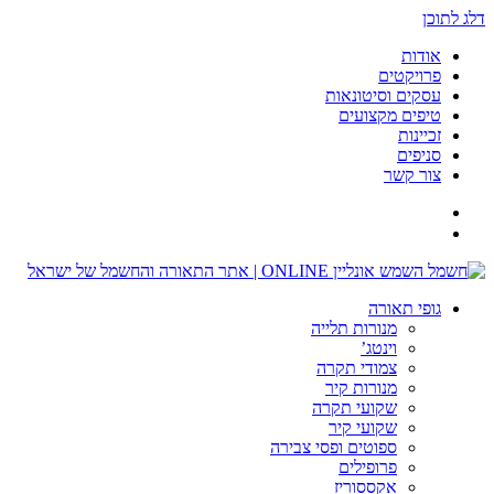
דלג לתוכן
אודות
פרויקטים
עסקים וסיטונאות
טיפים מקצועים
זכיינות
סניפים
צור קשר
גופי תאורה
מנורות תלייה
וינטג’
צמודי תקרה
מנורות קיר
שקועי תקרה
שקועי קיר
ספוטים ופסי צבירה
פרופילים
אקססוריז