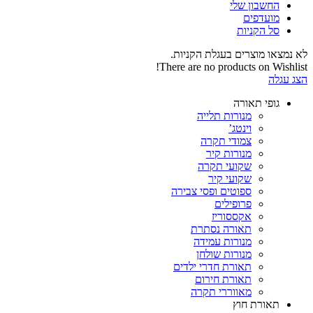
החשבון שלי‬
‫מועדפים‬‬
סל הקניות
לא נמצאו מוצרים בעגלת הקניות.
There are no products on Wishlist!
הצג עגלה
גופי תאורה
מנורות תלייה
וינטג’
צמודי תקרה
מנורות קיר
שקועי תקרה
שקועי קיר
ספוטים ופסי צבירה
פרופילים
אקססוריז
תאורה נסתרת
מנורות עמידה
מנורות שולחן
תאורת חדרי ילדים
תאורת חירום
מאווררי תקרה
תאורת חוץ