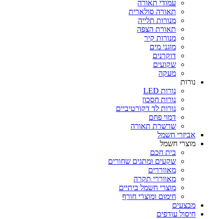
עמודי תאורה
תאורה סולארית
מנורות תלייה
תאורת הצפה
מנורות קיר
מוגני מים
דוקרנים
שקועים
מעקה
נורות
נורות LED
נורות חסכון
נורות לד דקורטיביים
דמוי פחם
שרשרת תאורה
אביזרי חשמל
מוצרי חשמל
בית חכם
שקעים ומתגים שחורים
מאווררים
מאווררי תקרה
מוצרי חשמל ביתיים
חימום ומוצרי חורף
מבצעים
חיסול עודפים