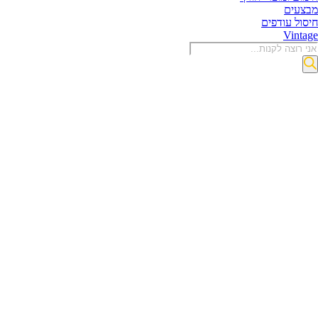
בצעים
יסול עודפים
Vintag
Produc
sear