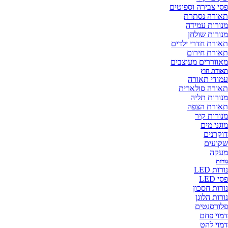
סי צבירה וספוטים
אורה נסתרת
נורות עמידה
נורות שולחן
אורת חדרי ילדים
אורת חירום
אווררים מעוצבים
אורת חוץ
מודי תאורה
אורה סולארית
נורות תליה
אורת הצפה
נורות קיר
וגני מים
וקרנים
קועים
עקה
רות
רות LED
י LED
ורות חסכון
רות הלוגן
לורסנטים
מוי פחם
מוי להט