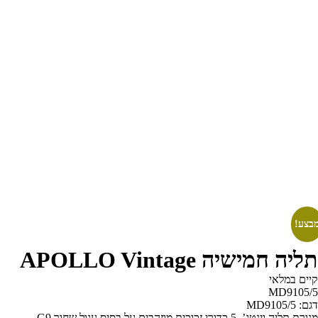
צע!
ליה חמישיה APOLLO Vintage
קיים במלאי
MD9105/
: MD9105/5
ת תליה וינטג’, 5 כדורי זכוכית מוזהבים על בסיס עגול שחור G9