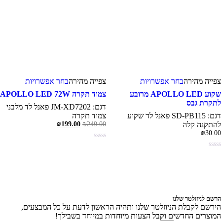
למוצר
למוצר
צפייה‬ מהירה
בחר אפשרויות
צפייה‬ ‫מהירה‬
בחר אפשרויות
זה
זה
יש
יש
שקוע APOLLO LED מרובע
צמוד תקרה APOLLO LED 72W
מספר
מספר
תקרת גבס
דגם: JM-XD7202 פאנל לד מלבני
סוגים.
סוגים.
דגם: SD-PB115 פאנל לד שקוע
צמוד תקרה
ניתן
ניתן
המחיר
המחיר
התקנה קלה
249.00
₪
199.00
₪
לבחור
לבחור
המקורי
הנוכחי
₪
30.0
את
את
היה:
הוא:
האפשרויות
האפשרויו
₪199.00.
₪249.00.
בעמוד
בעמוד
המוצר
המוצר
שם לניוזלטר שלנו
ירשם לקבלת הניוזלטר שלנו ותהיה הראשון לדעת על כל המבצעים,
מוצרים החדשים וקבל הצעות מיוחדות במיוחד בשבילך!