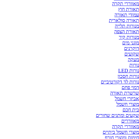
אווררי תקרה
אורת חוץ
מודי תאורה
אורה סולארית
נורות תלייה
אורת הצפה
נורות קיר
וגני מים
וקרנים
קועים
עקה
ורות
רות LED
ורות חסכון
ורות לד דקורטיביים
מוי פחם
רשרת תאורה
ביזרי חשמל
וצרי חשמל
ית חכם
קעים ומתגים שחורים
אווררים
אווררי תקרה
וצרי חשמל ביתיים
ימום ומוצרי חורף