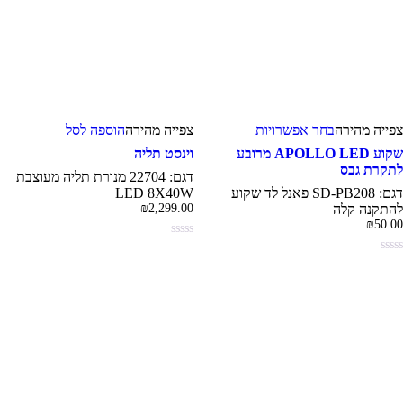
למוצר
צפייה‬ מהירה
בחר אפשרויות
צפייה‬ ‫מהירה‬
הוספה לסל
זה
יש
שקוע APOLLO LED מרובע
וינסט תליה
מספר
תקרת גבס
דגם: 22704 מנורת תליה מעוצבת
סוגים.
דגם: SD-PB208 פאנל לד שקוע
LED 8X40W
ניתן
התקנה קלה
2,299.00
₪
לבחור
₪
50.0
את
האפשרויות
בעמוד
המוצר