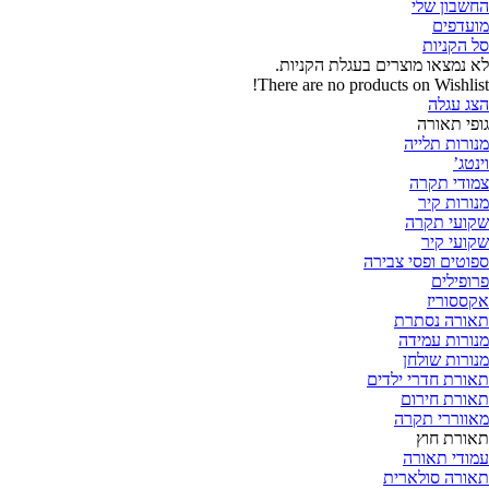
החשבון שלי
‫מועדפים
ל הקניות
א נמצאו מוצרים בעגלת הקניות.
There are no products on Wishlist
צג עגלה
ופי תאורה
נורות תלייה
נטג’
מודי תקרה
נורות קיר
קועי תקרה
קועי קיר
פוטים ופסי צבירה
רופילים
קססוריז
אורה נסתרת
נורות עמידה
נורות שולחן
אורת חדרי ילדים
אורת חירום
אווררי תקרה
אורת חוץ
מודי תאורה
אורה סולארית