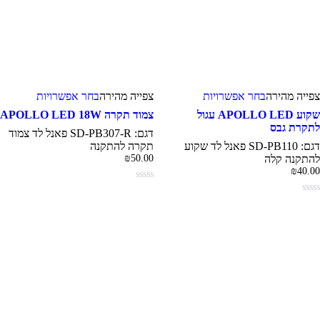
למוצר
למוצר
צפייה‬ מהירה
בחר אפשרויות
צפייה‬ ‫מהירה‬
בחר אפשרויות
זה
זה
יש
יש
שקוע APOLLO LED עגול
צמוד תקרה APOLLO LED 18W
מספר
מספר
תקרת גבס
דגם: SD-PB307-R פאנל לד צמוד
סוגים.
סוגים.
דגם: SD-PB110 פאנל לד שקוע
תקרה להתקנה
ניתן
ניתן
התקנה קלה
50.00
₪
לבחור
לבחור
₪
40.0
את
את
האפשרויות
האפשרויו
בעמוד
בעמוד
המוצר
המוצר