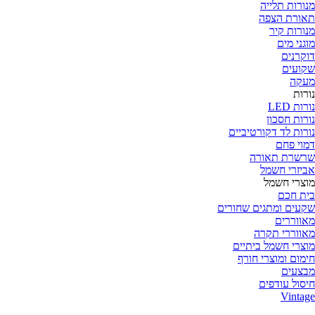
נורות תלייה
אורת הצפה
נורות קיר
וגני מים
וקרנים
קועים
עקה
ורות
רות LED
ורות חסכון
ורות לד דקורטיביים
מוי פחם
רשרת תאורה
ביזרי חשמל
וצרי חשמל
ית חכם
קעים ומתגים שחורים
אווררים
אווררי תקרה
וצרי חשמל ביתיים
ימום ומוצרי חורף
בצעים
יסול עודפים
Vintag