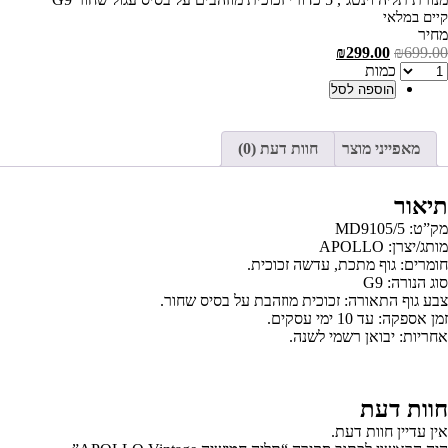
יים במלאי
מחיר
המחיר
המחיר
₪
299.00
₪
699.0
מות
המקורי
הנוכחי
‫כמות‬
היה:
הוא:
הוספה לסל
₪299.00.
₪699.00.
מאפייני מוצר
חוות דעת (0)
יאור
”ט: MD9105/5
תג/יצרן: APOLLO
ומרים: גוף מתכת, עדשה זכוכית.
ג הנורה: G9
בע גוף התאורה: זכוכית מוזהבת על בסיס שחור.
ן אספקה: עד 10 ימי עסקים.
חריות: יבואן רשמי לשנה.
וות דעת
ין עדיין חוות דעת.