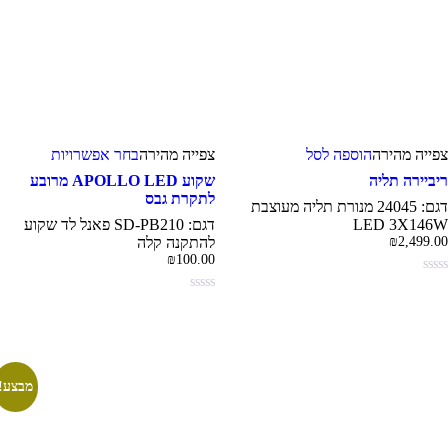
למוצר
צפייה‬ מהירה
הוספה לסל
צפייה‬ ‫מהירה‬
בחר אפשרויות
זה
יש
יביירה תליה
שקוע APOLLO LED מרובע
מספר
לתקרת גבס
דגם: 24045 מנורת תליה מעוצבת
סוגים.
LED 3X146
דגם: SD-PB210 פאנל לד שקוע
ניתן
2,499.0
₪
להתקנה קלה
לבחור
₪
100.00
את
האפשרויו
בעמוד
המוצר
מבצע!