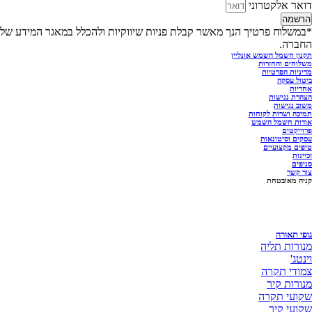
ואר אלקטרוני
רשמה
במשלוח פרטיך הנך מאשר קבלת פניות שיווקיות ולהכלל במאגר המידע של
חברה.
נון חשמל השמש אונליין
לוחים והחזרות
יניות הפרטיות
טול עסקה
ריות
הרת נגישות
וב נגישות
יכה ושרות לקוחות
דות חשמל השמש
וייקטים
קים וסיטונאות
פים מקצועיים
יינות
יפים
ר קשר
יה מאובטחת
פי תאורה
נורות תליה
נטג'
מודי תקרה
נורות קיר
קועי תקרה
קועי קיר