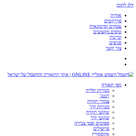
דלג לתוכן
אודות
פרויקטים
עסקים וסיטונאות
טיפים מקצועים
זכיינות
סניפים
צור קשר
גופי תאורה
מנורות תלייה
וינטג’
צמודי תקרה
מנורות קיר
שקועי תקרה
שקועי קיר
ספוטים ופסי צבירה
פרופילים
אקססוריז