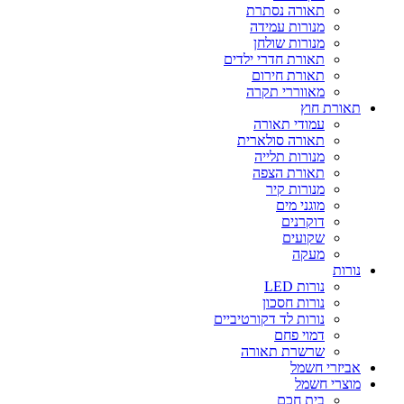
תאורה נסתרת
מנורות עמידה
מנורות שולחן
תאורת חדרי ילדים
תאורת חירום
מאווררי תקרה
תאורת חוץ
עמודי תאורה
תאורה סולארית
מנורות תלייה
תאורת הצפה
מנורות קיר
מוגני מים
דוקרנים
שקועים
מעקה
נורות
נורות LED
נורות חסכון
נורות לד דקורטיביים
דמוי פחם
שרשרת תאורה
אביזרי חשמל
מוצרי חשמל
בית חכם