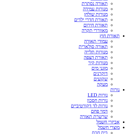
תאורה נסתרת
מנורות עמידה
מנורות שולחן
תאורת חדרי ילדים
תאורת חירום
מאווררי תקרה
תאורת חוץ
עמודי תאורה
תאורה סולארית
מנורות תלייה
תאורת הצפה
מנורות קיר
מוגני מים
דוקרנים
שקועים
מעקה
נורות
נורות LED
נורות חסכון
נורות לד דקורטיביים
דמוי פחם
שרשרת תאורה
אביזרי חשמל
מוצרי חשמל
בית חכם