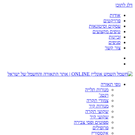
דלג לתוכן
אודות
פרויקטים
עסקים וסיטונאות
טיפים מקצועים
זכיינות
סניפים
צור קשר
גופי תאורה
מנורות תלייה
וינטג’
צמודי תקרה
מנורות קיר
שקועי תקרה
שקועי קיר
ספוטים ופסי צבירה
פרופילים
אקססוריז