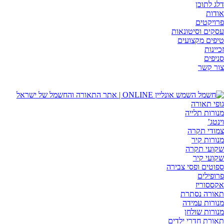
דלג לתוכן
אודות
פרויקטים
עסקים וסיטונאות
טיפים מקצועים
זכיינות
סניפים
צור קשר
גופי תאורה
מנורות תלייה
וינטג’
צמודי תקרה
מנורות קיר
שקועי תקרה
שקועי קיר
ספוטים ופסי צבירה
פרופילים
אקססוריז
תאורה נסתרת
מנורות עמידה
מנורות שולחן
תאורת חדרי ילדים