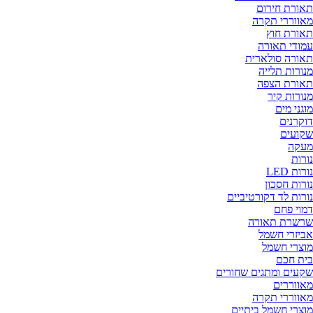
תאורת חירום
מאווררי תקרה
תאורת חוץ
עמודי תאורה
תאורה סולארית
מנורות תלייה
תאורת הצפה
מנורות קיר
מוגני מים
דוקרנים
שקועים
מעקה
נורות
נורות LED
נורות חסכון
נורות לד דקורטיביים
דמוי פחם
שרשרת תאורה
אביזרי חשמל
מוצרי חשמל
בית חכם
שקעים ומתגים שחורים
מאווררים
מאווררי תקרה
מוצרי חשמל ביתיים