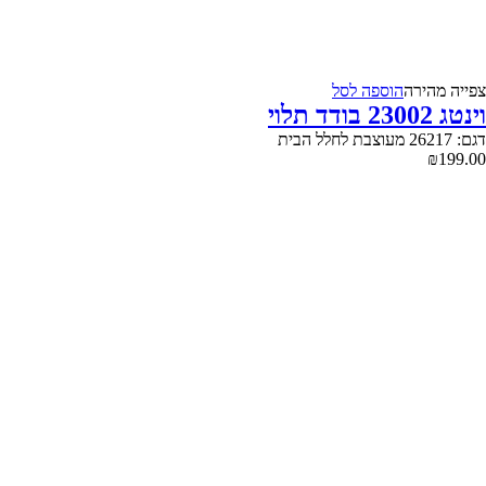
צפייה‬ ‫מהירה‬
הוספה לסל
וינטג 23002 בודד תלוי
דגם: 26217 מעוצבת לחלל הבית
₪
199.00