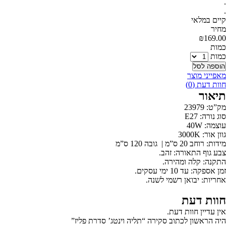
.
.
קיים במלאי
‫מחיר‬
₪
169.00
‫כמות‬
כמות
הוספה לסל
מאפייני מוצר
חוות דעת (0)
תיאור
מק”ט: 23979
סוג נורה: E27
עוצמה: 40W
גוון אור: 3000K
מידות: רוחב 20 ס”מ | גובה 120 ס”מ
צבע גוף התאורה: זהב.
התקנה: קלה ומהירה.
זמן אספקה: עד 10 ימי עסקים.
אחריות: יבואן רשמי לשנה.
חוות דעת
אין עדיין חוות דעת.
היה הראשון לכתוב סקירה “תליה וינטג’ סדרת פליז”