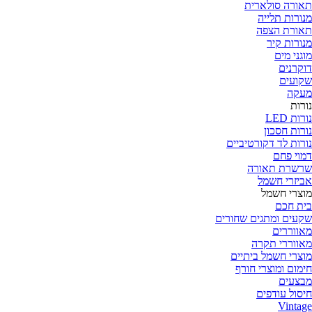
תאורה סולארית
מנורות תלייה
תאורת הצפה
מנורות קיר
מוגני מים
דוקרנים
שקועים
מעקה
נורות
נורות LED
נורות חסכון
נורות לד דקורטיביים
דמוי פחם
שרשרת תאורה
אביזרי חשמל
מוצרי חשמל
בית חכם
שקעים ומתגים שחורים
מאווררים
מאווררי תקרה
מוצרי חשמל ביתיים
חימום ומוצרי חורף
מבצעים
חיסול עודפים
Vintage