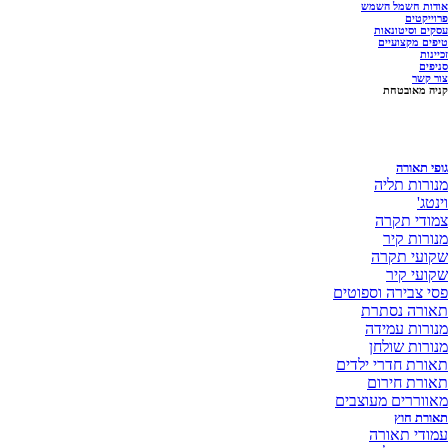
אודות חשמל השמש
פרוייקטים
עסקים וסיטונאות
טיפים מקצועיים
זכיינות
סניפים
צור קשר
קניה מאובטחת
גופי תאורה
מנורות תליה
וינטג'
צמודי תקרה
מנורות קיר
שקועי תקרה
שקועי קיר
פסי צבירה וספוטים
תאורה נסתרת
מנורות עמידה
מנורות שולחן
תאורת חדרי ילדים
תאורת חירום
מאווררים מעוצבים
תאורת חוץ
עמודי תאורה