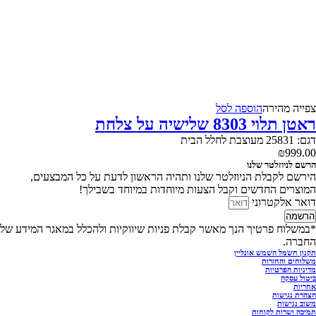
צפייה‬ ‫מהירה‬
הוספה לסל
ראטן תלוי 8303 שלישיה על צלחת
דגם: 25831 מעוצבת לחלל הבית
₪
999.00
הרשם לניוזלטר שלנו
הירשם לקבלת הניוזלטר שלנו ותהיה הראשון לדעת על כל המבצעים,
המוצרים החדשים וקבל הצעות מיוחדות במיוחד בשבילך!
דואר אלקטרוני
הרשמה
*במשלוח פרטיך הנך מאשר קבלת פניות שיווקיות ולהכלל במאגר המידע של
החברה.
תקנון חשמל השמש אונליין
משלוחים והחזרות
מדיניות הפרטיות
ביטול עסקה
אחריות
הצהרת נגישות
משוב נגישות
תמיכה ושרות לקוחות