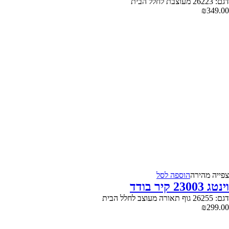
דגם: 26223 מעוצבת לחלל הבית
₪
349.00
צפייה‬ ‫מהירה‬
הוספה לסל
וינטג 23003 קיר בודד
דגם: 26255 גוף תאורה מעוצב לחלל הבית
₪
299.00