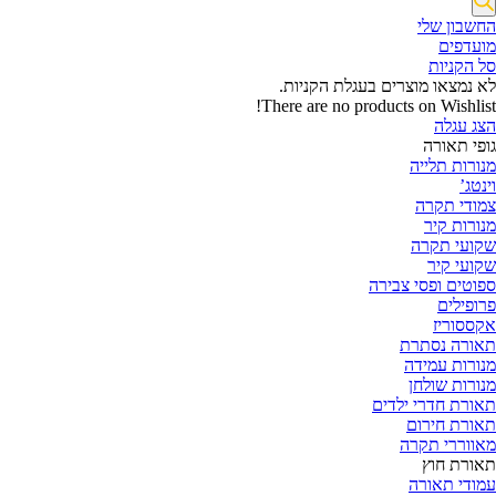
החשבון שלי‬
‫מועדפים‬‬
סל הקניות
לא נמצאו מוצרים בעגלת הקניות.
There are no products on Wishlist!
הצג עגלה
גופי תאורה
מנורות תלייה
וינטג’
צמודי תקרה
מנורות קיר
שקועי תקרה
שקועי קיר
ספוטים ופסי צבירה
פרופילים
אקססוריז
תאורה נסתרת
מנורות עמידה
מנורות שולחן
תאורת חדרי ילדים
תאורת חירום
מאווררי תקרה
תאורת חוץ
עמודי תאורה