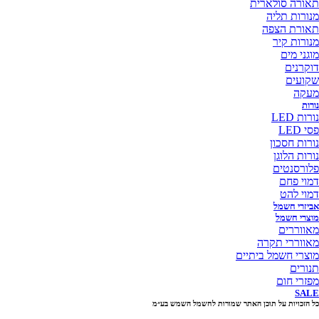
תאורה סולארית
מנורות תליה
תאורת הצפה
מנורות קיר
מוגני מים
דוקרנים
שקועים
מעקה
נורות
נורות LED
פסי LED
נורות חסכון
נורות הלוגן
פלורסנטים
דמוי פחם
דמוי להט
אביזרי חשמל
מוצרי חשמל
מאווררים
מאווררי תקרה
מוצרי חשמל ביתיים
תנורים
מפזרי חום
SALE
כל הזכויות על תוכן האתר שמורות לחשמל השמש בע״מ
10% הנחה בקניה מעל 100 ₪ קוד קופון