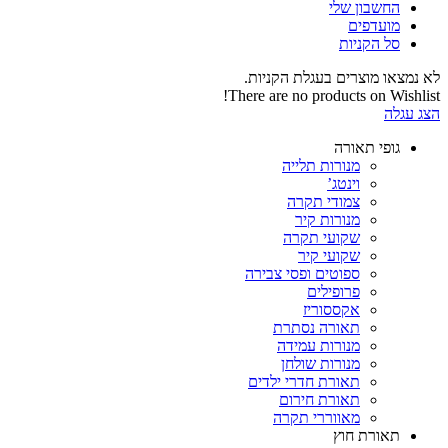
החשבון שלי‬
‫מועדפים‬‬
סל הקניות
לא נמצאו מוצרים בעגלת הקניות.
There are no products on Wishlist!
הצג עגלה
גופי תאורה
מנורות תלייה
וינטג’
צמודי תקרה
מנורות קיר
שקועי תקרה
שקועי קיר
ספוטים ופסי צבירה
פרופילים
אקססוריז
תאורה נסתרת
מנורות עמידה
מנורות שולחן
תאורת חדרי ילדים
תאורת חירום
מאווררי תקרה
תאורת חוץ