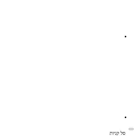
‫
סל קניות‬