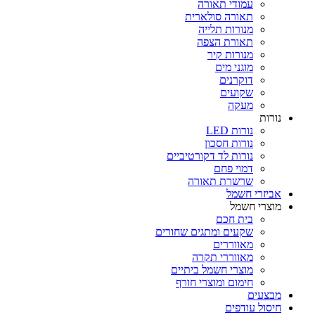
עמודי תאורה
תאורה סולארית
מנורות תלייה
תאורת הצפה
מנורות קיר
מוגני מים
דוקרנים
שקועים
מעקה
נורות
נורות LED
נורות חסכון
נורות לד דקורטיביים
דמוי פחם
שרשרת תאורה
אביזרי חשמל
מוצרי חשמל
בית חכם
שקעים ומתגים שחורים
מאווררים
מאווררי תקרה
מוצרי חשמל ביתיים
חימום ומוצרי חורף
מבצעים
חיסול עודפים