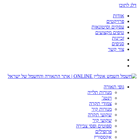
דלג לתוכן
אודות
פרויקטים
עסקים וסיטונאות
טיפים מקצועים
זכיינות
סניפים
צור קשר
גופי תאורה
מנורות תלייה
וינטג’
צמודי תקרה
מנורות קיר
שקועי תקרה
שקועי קיר
ספוטים ופסי צבירה
פרופילים
אקססוריז