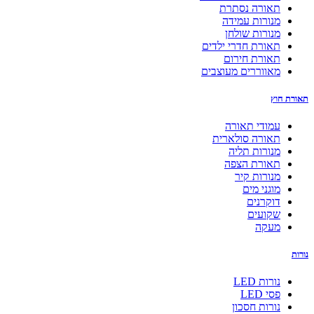
תאורה נסתרת
מנורות עמידה
מנורות שולחן
תאורת חדרי ילדים
תאורת חירום
מאווררים מעוצבים
תאורת חוץ
עמודי תאורה
תאורה סולארית
מנורות תליה
תאורת הצפה
מנורות קיר
מוגני מים
דוקרנים
שקועים
מעקה
נורות
נורות LED
פסי LED
נורות חסכון