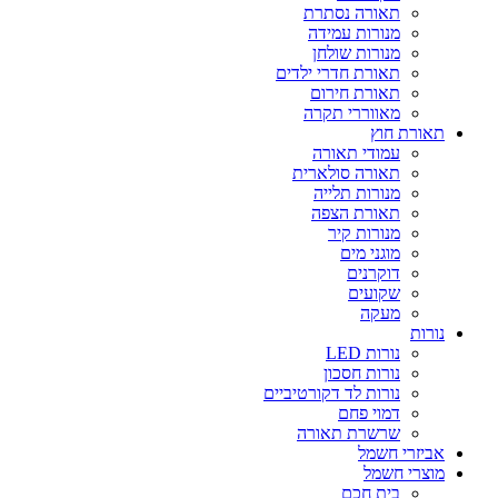
תאורה נסתרת
מנורות עמידה
מנורות שולחן
תאורת חדרי ילדים
תאורת חירום
מאווררי תקרה
תאורת חוץ
עמודי תאורה
תאורה סולארית
מנורות תלייה
תאורת הצפה
מנורות קיר
מוגני מים
דוקרנים
שקועים
מעקה
נורות
נורות LED
נורות חסכון
נורות לד דקורטיביים
דמוי פחם
שרשרת תאורה
אביזרי חשמל
מוצרי חשמל
בית חכם