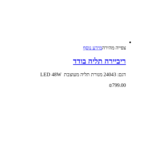
צפייה‬ ‫מהירה‬
מידע נוסף
ריביירה תליה בודד
דגם: 24043 מנורת תליה מעוצבת LED 48W
₪
799.00