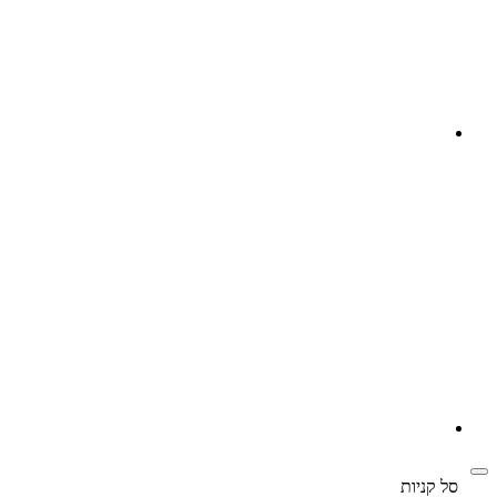
‫
סל קניות‬