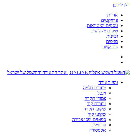
דלג לתוכן
אודות
פרויקטים
עסקים וסיטונאות
טיפים מקצועים
זכיינות
סניפים
צור קשר
גופי תאורה
מנורות תלייה
וינטג’
צמודי תקרה
מנורות קיר
שקועי תקרה
שקועי קיר
ספוטים ופסי צבירה
פרופילים
אקססוריז