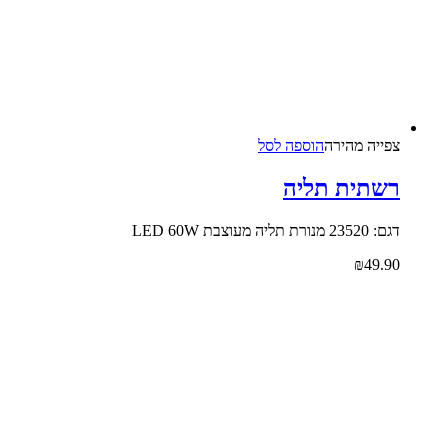
צפייה‬ ‫מהירה‬
הוספה לסל
רשתית תליה
דגם: 23520 מנורת תליה מעוצבת LED 60W
₪
49.90