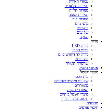
עמודי תאורה
תאורה סולארית
מנורות תלייה
תאורת הצפה
מנורות קיר
מוגני מים
דוקרנים
שקועים
מעקה
נורות
נורות LED
נורות חסכון
נורות לד דקורטיביים
דמוי פחם
שרשרת תאורה
אביזרי חשמל
מוצרי חשמל
בית חכם
שקעים ומתגים שחורים
מאווררים
מאווררי תקרה
מוצרי חשמל ביתיים
חימום ומוצרי חורף
מבצעים
חיסול עודפים