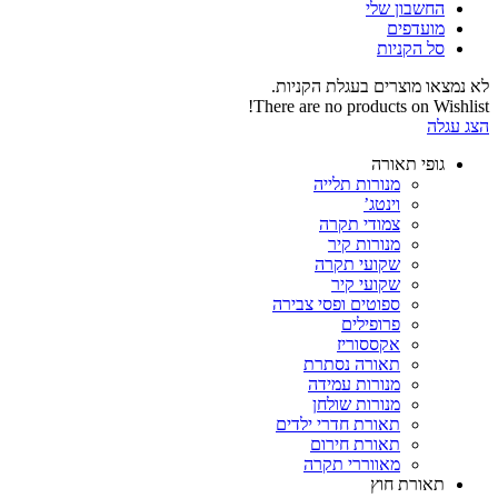
החשבון שלי‬
‫מועדפים‬‬
סל הקניות
לא נמצאו מוצרים בעגלת הקניות.
There are no products on Wishlist!
הצג עגלה
גופי תאורה
מנורות תלייה
וינטג’
צמודי תקרה
מנורות קיר
שקועי תקרה
שקועי קיר
ספוטים ופסי צבירה
פרופילים
אקססוריז
תאורה נסתרת
מנורות עמידה
מנורות שולחן
תאורת חדרי ילדים
תאורת חירום
מאווררי תקרה
תאורת חוץ