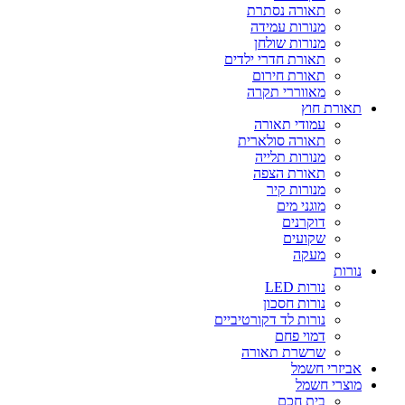
תאורה נסתרת
מנורות עמידה
מנורות שולחן
תאורת חדרי ילדים
תאורת חירום
מאווררי תקרה
תאורת חוץ
עמודי תאורה
תאורה סולארית
מנורות תלייה
תאורת הצפה
מנורות קיר
מוגני מים
דוקרנים
שקועים
מעקה
נורות
נורות LED
נורות חסכון
נורות לד דקורטיביים
דמוי פחם
שרשרת תאורה
אביזרי חשמל
מוצרי חשמל
בית חכם