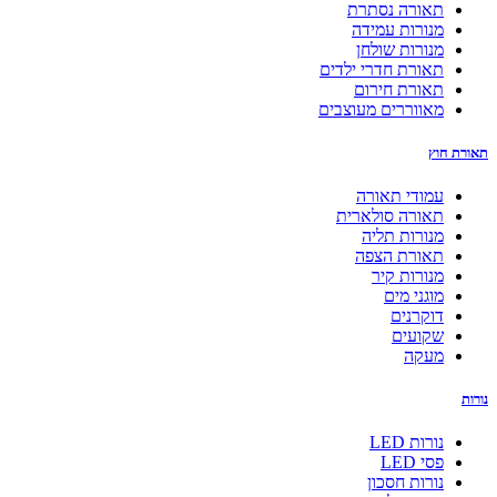
תאורה נסתרת
מנורות עמידה
מנורות שולחן
תאורת חדרי ילדים
תאורת חירום
מאווררים מעוצבים
תאורת חוץ
עמודי תאורה
תאורה סולארית
מנורות תליה
תאורת הצפה
מנורות קיר
מוגני מים
דוקרנים
שקועים
מעקה
נורות
נורות LED
פסי LED
נורות חסכון