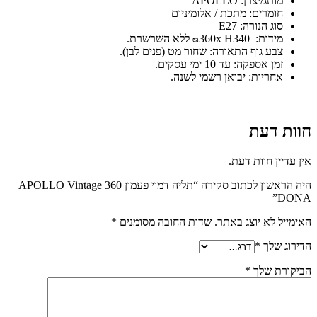
מותג/יצרן: APOLLO
חומרים: מתכת / אלומיניום
סוג הנורה: E27
מידות: ᴓ360x H340 ללא השרשרת.
צבע גוף התאורה: שחור מט (פנים לבן).
זמן אספקה: עד 10 ימי עסקים.
אחריות: יבואן רשמי לשנה.
חוות דעת
אין עדיין חוות דעת.
היה הראשון לכתוב סקירה “תליה דמוי פעמון 360 APOLLO Vintage
DONA”
האימייל לא יוצג באתר.
שדות החובה מסומנים
*
הדירוג שלך
*
הביקורת שלך
*