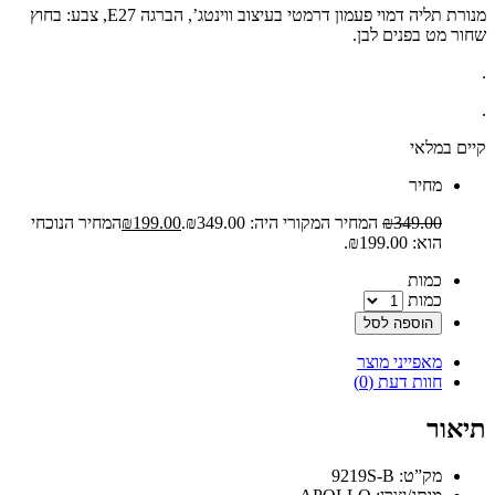
מנורת תליה דמוי פעמון דרמטי בעיצוב ווינטג’, הברגה E27, צבע: בחוץ
שחור מט בפנים לבן.
.
.
קיים במלאי
‫מחיר‬
349.00
₪
המחיר המקורי היה: ₪349.00.
199.00
₪
המחיר הנוכחי
הוא: ₪199.00.
‫כמות‬
כמות
הוספה לסל
מאפייני מוצר
חוות דעת (0)
תיאור
מק”ט: 9219S-B