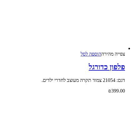
צפייה‬ ‫מהירה‬
הוספה לסל
פלפון כדורגל
דגם: 21054 צמוד תקרה מעוצב לחדרי ילדים.
₪
399.00