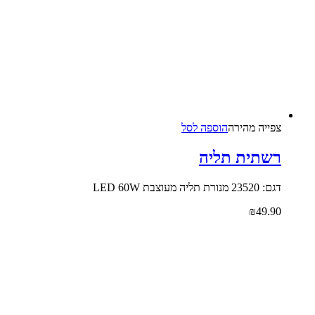
צפייה‬ ‫מהירה‬
הוספה לסל
רשתית תליה
דגם: 23520 מנורת תליה מעוצבת LED 60W
₪
49.90