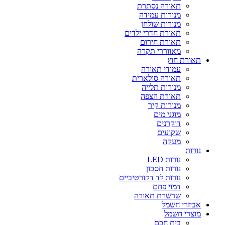
תאורה נסתרת
מנורות עמידה
מנורות שולחן
תאורת חדרי ילדים
תאורת חירום
מאווררי תקרה
תאורת חוץ
עמודי תאורה
תאורה סולארית
מנורות תלייה
תאורת הצפה
מנורות קיר
מוגני מים
דוקרנים
שקועים
מעקה
נורות
נורות LED
נורות חסכון
נורות לד דקורטיביים
דמוי פחם
שרשרת תאורה
אביזרי חשמל
מוצרי חשמל
בית חכם