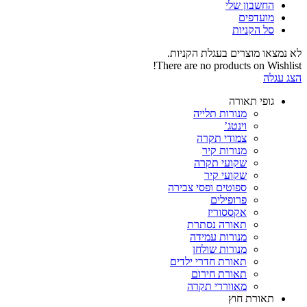
החשבון שלי‬
‫מועדפים‬‬
סל הקניות
לא נמצאו מוצרים בעגלת הקניות.
There are no products on Wishlist!
הצג עגלה
גופי תאורה
מנורות תלייה
וינטג’
צמודי תקרה
מנורות קיר
שקועי תקרה
שקועי קיר
ספוטים ופסי צבירה
פרופילים
אקססוריז
תאורה נסתרת
מנורות עמידה
מנורות שולחן
תאורת חדרי ילדים
תאורת חירום
מאווררי תקרה
תאורת חוץ