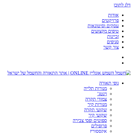
דלג לתוכן
אודות
פרויקטים
עסקים וסיטונאות
טיפים מקצועים
זכיינות
סניפים
צור קשר
גופי תאורה
מנורות תלייה
וינטג’
צמודי תקרה
מנורות קיר
שקועי תקרה
שקועי קיר
ספוטים ופסי צבירה
פרופילים
אקססוריז