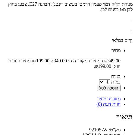
מנורת תליה דמוי פעמון דרמטי בעיצוב ווינטג’, הברגה E27, צבע: בחוץ
לבן מט בפנים לבן.
.
.
קיים במלאי
‫מחיר‬
349.00
₪
המחיר המקורי היה: ₪349.00.
199.00
₪
המחיר הנוכחי
הוא: ₪199.00.
‫כמות‬
כמות
הוספה לסל
מאפייני מוצר
חוות דעת (0)
תיאור
מק”ט: 9219S-W