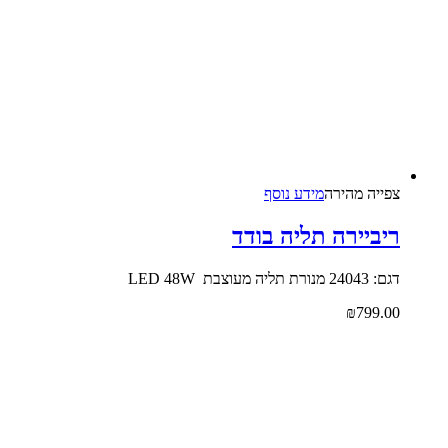
צפייה‬ ‫מהירה‬
מידע נוסף
ריביירה תליה בודד
דגם: 24043 מנורת תליה מעוצבת LED 48W
₪
799.00