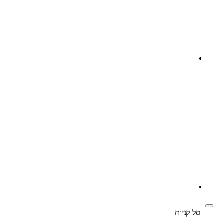
‫
סל קניות‬