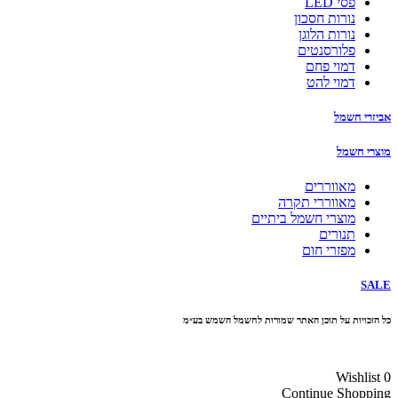
פסי LED
נורות חסכון
נורות הלוגן
פלורסנטים
דמוי פחם
דמוי להט
אביזרי חשמל
מוצרי חשמל
מאווררים
מאווררי תקרה
מוצרי חשמל ביתיים
תנורים
מפזרי חום
SALE
כל הזכויות על תוכן האתר שמורות לחשמל השמש בע״מ
10% הנחה בקניה מעל 100 ₪ קוד קופון
Wishlist
0
Continue Shopping