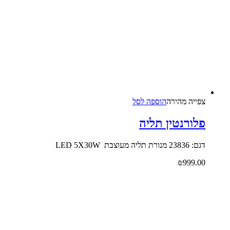
צפייה‬ ‫מהירה‬
הוספה לסל
פלורנטין תליה
דגם: 23836 מנורת תליה מעוצבת LED 5X30W
₪
999.00