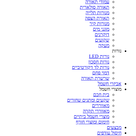
עמודי תאורה
תאורה סולארית
מנורות תלייה
תאורת הצפה
מנורות קיר
מוגני מים
דוקרנים
שקועים
מעקה
נורות
נורות LED
נורות חסכון
נורות לד דקורטיביים
דמוי פחם
שרשרת תאורה
אביזרי חשמל
מוצרי חשמל
בית חכם
שקעים ומתגים שחורים
מאווררים
מאווררי תקרה
מוצרי חשמל ביתיים
חימום ומוצרי חורף
מבצעים
חיסול עודפים