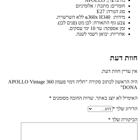
מותג/יצרן: APOLLO
חומרים: מתכת / אלומיניום
סוג הנורה: E27
מידות: ᴓ360x H340 ללא השרשרת.
צבע גוף התאורה: לבן מט (פנים לבן).
זמן אספקה: עד 10 ימי עסקים.
אחריות: יבואן רשמי לשנה.
חוות דעת
אין עדיין חוות דעת.
היה הראשון לכתוב סקירה “תליה דמוי פעמון 360 APOLLO Vintage
DONA”
האימייל לא יוצג באתר.
שדות החובה מסומנים
*
הדירוג שלך
*
הביקורת שלך
*