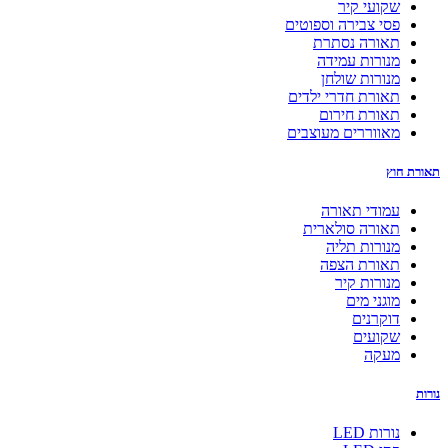
שקועי קיר
פסי צבירה וספוטים
תאורה נסתרת
מנורות עמידה
מנורות שולחן
תאורת חדרי ילדים
תאורת חירום
מאווררים מעוצבים
תאורת חוץ
עמודי תאורה
תאורה סולארית
מנורות תליה
תאורת הצפה
מנורות קיר
מוגני מים
דוקרנים
שקועים
מעקה
נורות
נורות LED