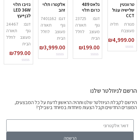
טרוונטין
גלאס 489
אלקטרו תלוי
גזיבו תלוי
שלישיה עגול
כרום תלוי
זהב
LED 36W
CCT
לבן+עץ
דגם: 23725
דגם: 7401162
מנורת תליה
דגם: 24467
גוף תאורה
גוף תאורה
מעוצבת
גוף תאורה
מעוצב לחלל
מעוצב לחלל
מעוצב לחלל
הבית
הבית
₪
4,999.00
הבית
₪
3,999.00
₪
199.00
₪
799.00
הרשם לניוזלטר שלנו
הירשם לקבלת הניוזלטר שלנו ותהיה הראשון לדעת על כל המבצעים,
המוצרים החדשים וקבל הצעות מיוחדות במיוחד בשבילך!
הרשמה