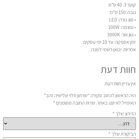
קוטר 3: 40 ס”מ
גובה: 150 ס”מ
• סוג נורה: LED
• עוצמה: 100W
• גוון אור: 3000K
זמן אספקה: עד 10 ימי עסקים.
אחריות: יבואן רשמי לשנה.
חוות דעת
אין עדיין חוות דעת.
היה הראשון לכתוב סקירה “שרתון תלוי שלישיה זהב”
האימייל לא יוצג באתר.
שדות החובה מסומנים
*
הדירוג שלך
*
הביקורת שלך
*