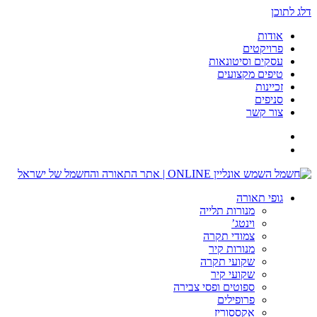
דלג לתוכן
אודות
פרויקטים
עסקים וסיטונאות
טיפים מקצועים
זכיינות
סניפים
צור קשר
גופי תאורה
מנורות תלייה
וינטג’
צמודי תקרה
מנורות קיר
שקועי תקרה
שקועי קיר
ספוטים ופסי צבירה
פרופילים
אקססוריז