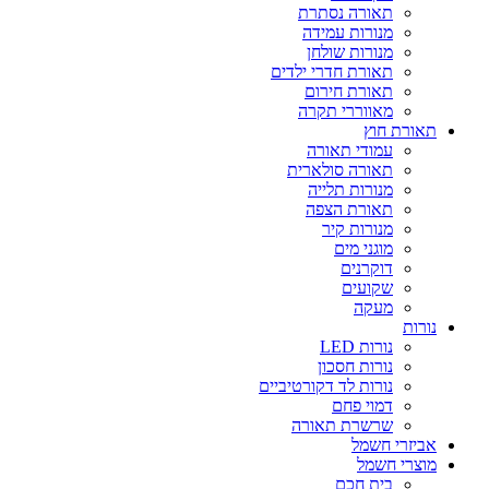
תאורה נסתרת
מנורות עמידה
מנורות שולחן
תאורת חדרי ילדים
תאורת חירום
מאווררי תקרה
תאורת חוץ
עמודי תאורה
תאורה סולארית
מנורות תלייה
תאורת הצפה
מנורות קיר
מוגני מים
דוקרנים
שקועים
מעקה
נורות
נורות LED
נורות חסכון
נורות לד דקורטיביים
דמוי פחם
שרשרת תאורה
אביזרי חשמל
מוצרי חשמל
בית חכם