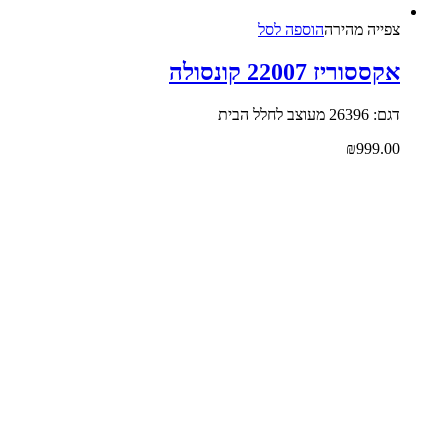
צפייה‬ ‫מהירה‬
הוספה לסל
אקססוריז 22007 קונסולה
דגם: 26396 מעוצב לחלל הבית
₪
999.00