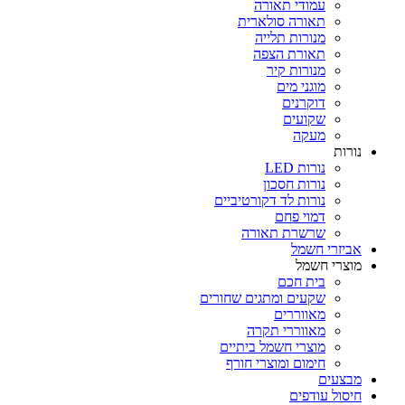
עמודי תאורה
תאורה סולארית
מנורות תלייה
תאורת הצפה
מנורות קיר
מוגני מים
דוקרנים
שקועים
מעקה
נורות
נורות LED
נורות חסכון
נורות לד דקורטיביים
דמוי פחם
שרשרת תאורה
אביזרי חשמל
מוצרי חשמל
בית חכם
שקעים ומתגים שחורים
מאווררים
מאווררי תקרה
מוצרי חשמל ביתיים
חימום ומוצרי חורף
מבצעים
חיסול עודפים