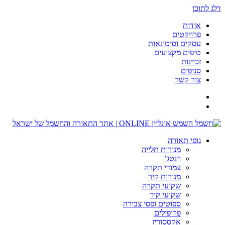
דלג לתוכן
אודות
פרויקטים
עסקים וסיטונאות
טיפים מקצועים
זכיינות
סניפים
צור קשר
גופי תאורה
מנורות תלייה
וינטג’
צמודי תקרה
מנורות קיר
שקועי תקרה
שקועי קיר
ספוטים ופסי צבירה
פרופילים
אקססוריז