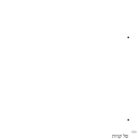
‫
סל קניות‬