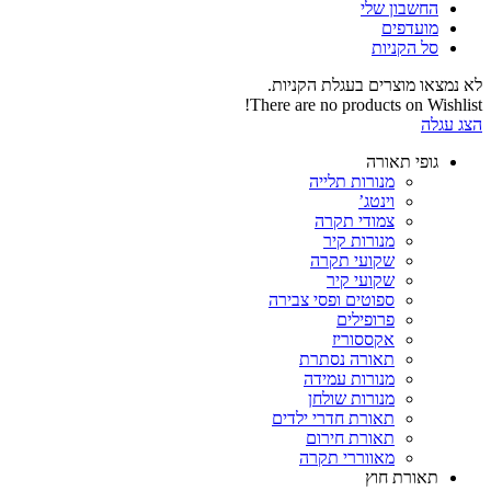
החשבון שלי‬
‫מועדפים‬‬
סל הקניות
לא נמצאו מוצרים בעגלת הקניות.
There are no products on Wishlist!
הצג עגלה
גופי תאורה
מנורות תלייה
וינטג’
צמודי תקרה
מנורות קיר
שקועי תקרה
שקועי קיר
ספוטים ופסי צבירה
פרופילים
אקססוריז
תאורה נסתרת
מנורות עמידה
מנורות שולחן
תאורת חדרי ילדים
תאורת חירום
מאווררי תקרה
תאורת חוץ