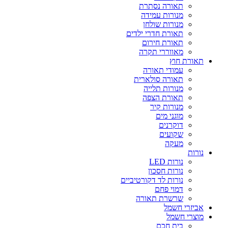
תאורה נסתרת
מנורות עמידה
מנורות שולחן
תאורת חדרי ילדים
תאורת חירום
מאווררי תקרה
תאורת חוץ
עמודי תאורה
תאורה סולארית
מנורות תלייה
תאורת הצפה
מנורות קיר
מוגני מים
דוקרנים
שקועים
מעקה
נורות
נורות LED
נורות חסכון
נורות לד דקורטיביים
דמוי פחם
שרשרת תאורה
אביזרי חשמל
מוצרי חשמל
בית חכם