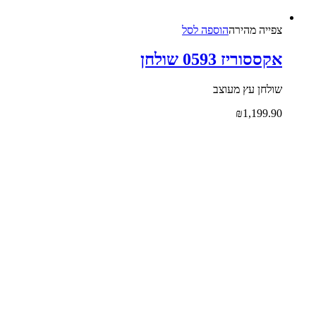
צפייה‬ ‫מהירה‬
הוספה לסל
אקססוריז 0593 שולחן
שולחן עץ מעוצב
₪
1,199.90