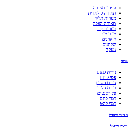
עמודי תאורה
תאורה סולארית
מנורות תליה
תאורת הצפה
מנורות קיר
מוגני מים
דוקרנים
שקועים
מעקה
נורות
נורות LED
פסי LED
נורות חסכון
נורות הלוגן
פלורסנטים
דמוי פחם
דמוי להט
אביזרי חשמל
מוצרי חשמל