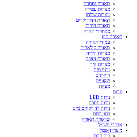
תאורה נסתרת
מנורות עמידה
מנורות שולחן
תאורת חדרי ילדים
תאורת חירום
מאווררי תקרה
תאורת חוץ
עמודי תאורה
תאורה סולארית
מנורות תלייה
תאורת הצפה
מנורות קיר
מוגני מים
דוקרנים
שקועים
מעקה
נורות
נורות LED
נורות חסכון
נורות לד דקורטיביים
דמוי פחם
שרשרת תאורה
אביזרי חשמל
מוצרי חשמל
בית חכם