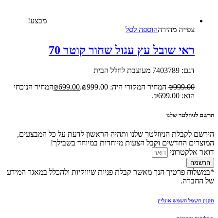
מבצע!
צפייה‬ ‫מהירה‬
הוספה לסל
ראי שובל עץ עגול שחור קוטר 70
דגם: 7403789 מעוצבת לחלל הבית
999.00
₪
המחיר המקורי היה: ₪999.00.
699.00
₪
המחיר הנוכחי
הוא: ₪699.00.
הרשם לניוזלטר שלנו
הירשם לקבלת הניוזלטר שלנו ותהיה הראשון לדעת על כל המבצעים,
המוצרים החדשים וקבל הצעות מיוחדות במיוחד בשבילך!
דואר אלקטרוני
הרשמה
*במשלוח פרטיך הנך מאשר קבלת פניות שיווקיות ולהכלל במאגר המידע
של החברה.
תקנון חשמל השמש אונליין