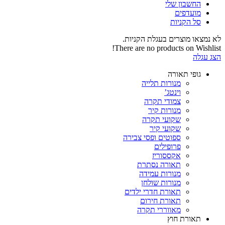
החשבון שלי‬
‫מועדפים‬‬
סל הקניות
לא נמצאו מוצרים בעגלת הקניות.
There are no products on Wishlist!
הצג עגלה
גופי תאורה
מנורות תלייה
וינטג’
צמודי תקרה
מנורות קיר
שקועי תקרה
שקועי קיר
ספוטים ופסי צבירה
פרופילים
אקססוריז
תאורה נסתרת
מנורות עמידה
מנורות שולחן
תאורת חדרי ילדים
תאורת חירום
מאווררי תקרה
תאורת חוץ