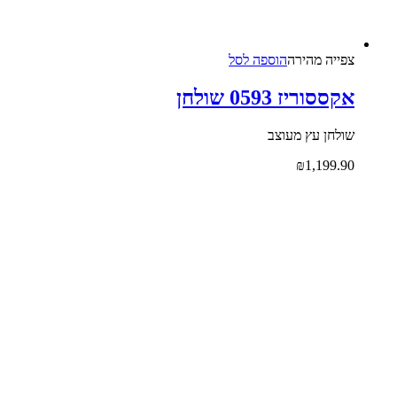
צפייה‬ ‫מהירה‬
הוספה לסל
אקססוריז 0593 שולחן
שולחן עץ מעוצב
₪
1,199.90