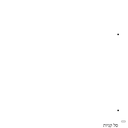
‫
סל קניות‬