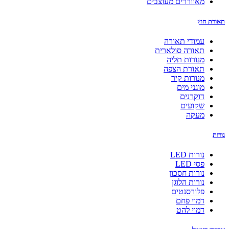
מאווררים מעוצבים
תאורת חוץ
עמודי תאורה
תאורה סולארית
מנורות תליה
תאורת הצפה
מנורות קיר
מוגני מים
דוקרנים
שקועים
מעקה
נורות
נורות LED
פסי LED
נורות חסכון
נורות הלוגן
פלורסנטים
דמוי פחם
דמוי להט