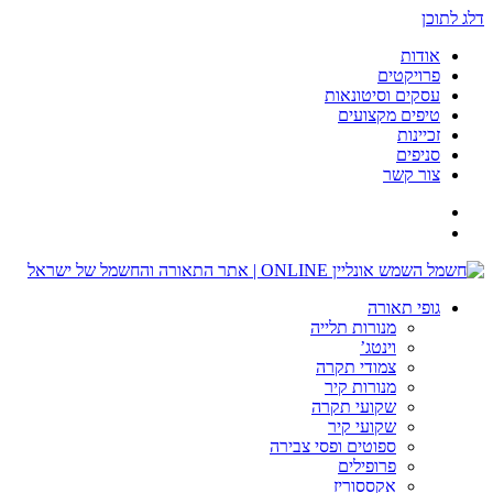
דלג לתוכן
אודות
פרויקטים
עסקים וסיטונאות
טיפים מקצועים
זכיינות
סניפים
צור קשר
גופי תאורה
מנורות תלייה
וינטג’
צמודי תקרה
מנורות קיר
שקועי תקרה
שקועי קיר
ספוטים ופסי צבירה
פרופילים
אקססוריז