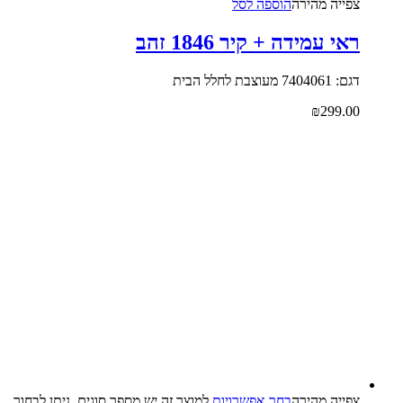
צפייה‬ ‫מהירה‬
הוספה לסל
ראי עמידה + קיר 1846 זהב
דגם: 7404061 מעוצבת לחלל הבית
₪
299.00
צפייה‬ ‫מהירה‬
בחר אפשרויות
למוצר זה יש מספר סוגים. ניתן לבחור