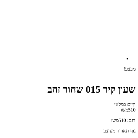
מבצע!
שעון קיר 015 שחור זהב
קיים במלאי‬
510משז
דגם: 510משז
גוף תאורה מעוצב