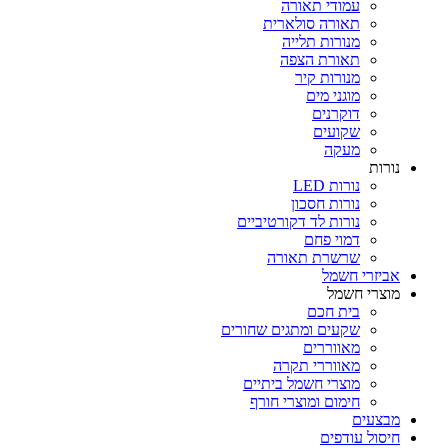
עמודי תאורה
תאורה סולארית
מנורות תלייה
תאורת הצפה
מנורות קיר
מוגני מים
דוקרנים
שקועים
מעקה
נורות
נורות LED
נורות חסכון
נורות לד דקורטיביים
דמוי פחם
שרשרת תאורה
אביזרי חשמל
מוצרי חשמל
בית חכם
שקעים ומתגים שחורים
מאווררים
מאווררי תקרה
מוצרי חשמל ביתיים
חימום ומוצרי חורף
מבצעים
חיסול עודפים