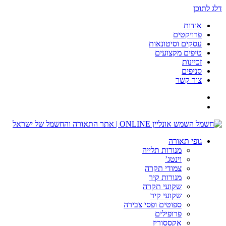
דלג לתוכן
אודות
פרויקטים
עסקים וסיטונאות
טיפים מקצועים
זכיינות
סניפים
צור קשר
גופי תאורה
מנורות תלייה
וינטג’
צמודי תקרה
מנורות קיר
שקועי תקרה
שקועי קיר
ספוטים ופסי צבירה
פרופילים
אקססוריז