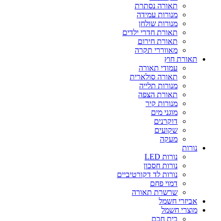
תאורה נסתרת
מנורות עמידה
מנורות שולחן
תאורת חדרי ילדים
תאורת חירום
מאווררי תקרה
תאורת חוץ
עמודי תאורה
תאורה סולארית
מנורות תלייה
תאורת הצפה
מנורות קיר
מוגני מים
דוקרנים
שקועים
מעקה
נורות
נורות LED
נורות חסכון
נורות לד דקורטיביים
דמוי פחם
שרשרת תאורה
אביזרי חשמל
מוצרי חשמל
בית חכם