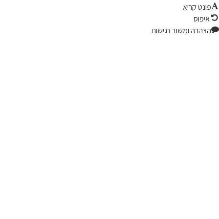
ונט קריא
יפוס
צהרה ומשוב נגישות