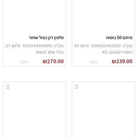
יחם 50 כוסות
טלפון דק כפול שחור
מק"ט: 7290010483259 מיחם 50
מק"ט: 7291044093650 טלפון דק
וסות דגם ATL-114
כפול שחור Vtech
₪
270.00
₪
239.0