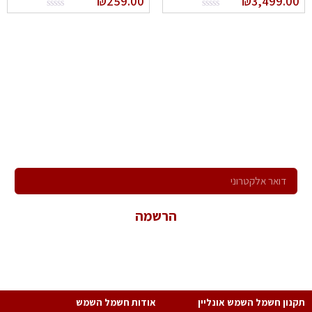
₪
259.00
₪
3,499.0
הרשם לניוזלטר שלנו
ירשם לקבלת הניוזלטר שלנו ותהיה הראשון לדעת על כל המבצעים,
המוצרים החדשים וקבל הצעות מיוחדות במיוחד בשבילך!
הרשמה
*במשלוח פרטיך הנך מאשר קבלת פניות שיווקיות ולהכלל במאגר
המידע של החברה.
נון חשמל השמש אונליין
אודות חשמל השמש