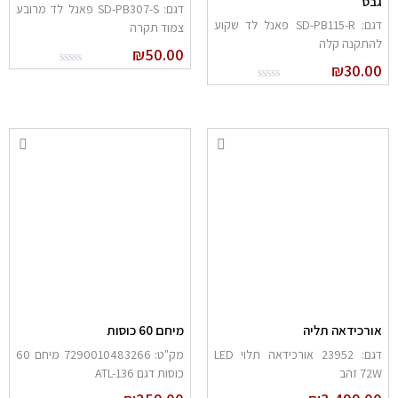
בס
דגם: SD-PB307-S פאנל לד מרובע
דגם: SD-PB115-R פאנל לד שקוע
צמוד תקרה
התקנה קלה
₪
50.00
₪
30.0
ורכידאה תליה
מיחם 60 כוסות
דגם: 23952 אורכידאה תלוי LED
מק"ט: 7290010483266 מיחם 60
72 זהב
כוסות דגם ATL-136