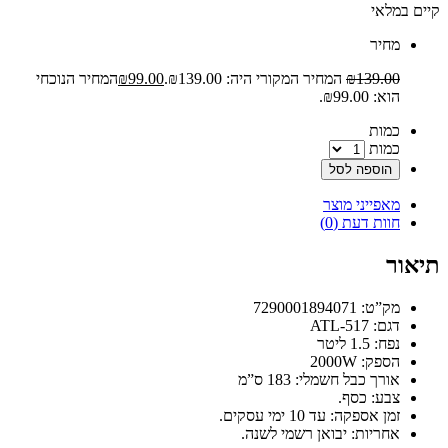
קיים במלאי
‫מחיר‬
139.00
₪
המחיר המקורי היה: ₪139.00.
99.00
₪
המחיר הנוכחי
הוא: ₪99.00.
‫כמות‬
כמות
הוספה לסל
מאפייני מוצר
חוות דעת (0)
תיאור
מק”ט: 7290001894071
דגם: ATL-517
נפח: 1.5 ליטר
הספק: 2000W
אורך כבל חשמלי: 183 ס”מ
צבע: כסף.
זמן אספקה: עד 10 ימי עסקים.
אחריות: יבואן רשמי לשנה.