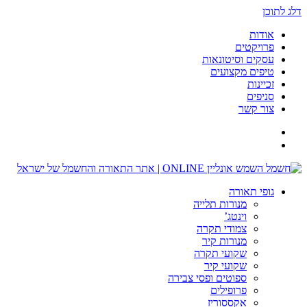
דלג לתוכן
אודות
פרויקטים
עסקים וסיטונאות
טיפים מקצועים
זכיינות
סניפים
צור קשר
גופי תאורה
מנורות תלייה
וינטג’
צמודי תקרה
מנורות קיר
שקועי תקרה
שקועי קיר
ספוטים ופסי צבירה
פרופילים
אקססוריז