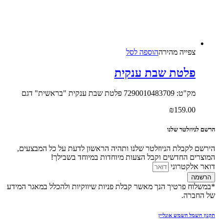
צפייה‬ ‫מהירה‬
הוספה לסל
פלטת שבת ענקית
מק"ט: 7290010483709 פלטת שבת ענקית "בראשית" דגם
₪
159.00
הרשם לניוזלטר שלנו
הירשם לקבלת הניוזלטר שלנו ותהיה הראשון לדעת על כל המבצעים,
המוצרים החדשים וקבל הצעות מיוחדות במיוחד בשבילך!
דואר אלקטרוני
הרשמה
*במשלוח פרטיך הנך מאשר קבלת פניות שיווקיות ולהכלל במאגר המידע
של החברה.
תקנון חשמל השמש אונליין