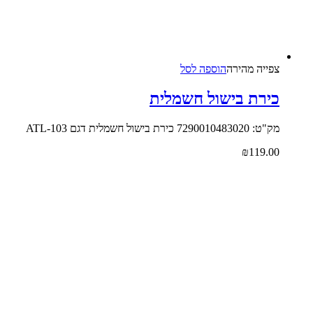
צפייה‬ ‫מהירה‬
הוספה לסל
כירת בישול חשמלית
מק"ט: 7290010483020 כירת בישול חשמלית דגם ATL-103
₪
119.00