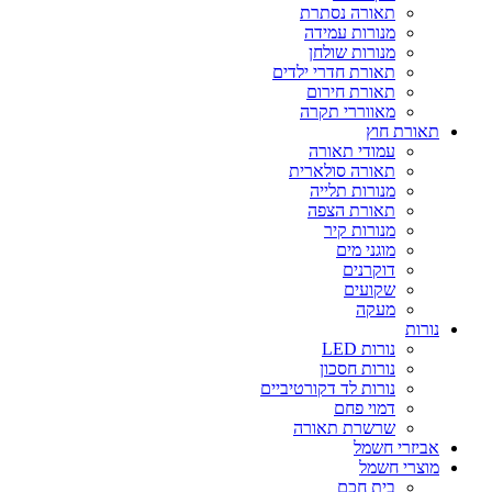
תאורה נסתרת
מנורות עמידה
מנורות שולחן
תאורת חדרי ילדים
תאורת חירום
מאווררי תקרה
תאורת חוץ
עמודי תאורה
תאורה סולארית
מנורות תלייה
תאורת הצפה
מנורות קיר
מוגני מים
דוקרנים
שקועים
מעקה
נורות
נורות LED
נורות חסכון
נורות לד דקורטיביים
דמוי פחם
שרשרת תאורה
אביזרי חשמל
מוצרי חשמל
בית חכם