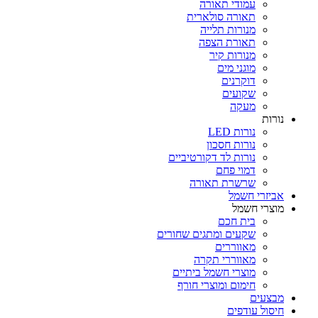
עמודי תאורה
תאורה סולארית
מנורות תלייה
תאורת הצפה
מנורות קיר
מוגני מים
דוקרנים
שקועים
מעקה
נורות
נורות LED
נורות חסכון
נורות לד דקורטיביים
דמוי פחם
שרשרת תאורה
אביזרי חשמל
מוצרי חשמל
בית חכם
שקעים ומתגים שחורים
מאווררים
מאווררי תקרה
מוצרי חשמל ביתיים
חימום ומוצרי חורף
מבצעים
חיסול עודפים