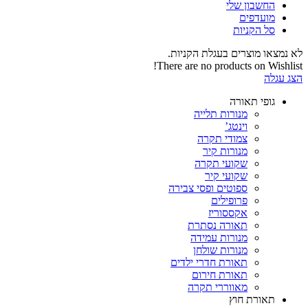
החשבון שלי‬
‫מועדפים‬‬
סל הקניות
לא נמצאו מוצרים בעגלת הקניות.
There are no products on Wishlist!
הצג עגלה
גופי תאורה
מנורות תלייה
וינטג’
צמודי תקרה
מנורות קיר
שקועי תקרה
שקועי קיר
ספוטים ופסי צבירה
פרופילים
אקססוריז
תאורה נסתרת
מנורות עמידה
מנורות שולחן
תאורת חדרי ילדים
תאורת חירום
מאווררי תקרה
תאורת חוץ