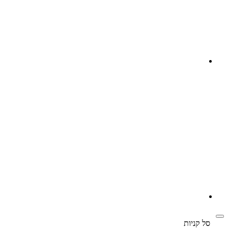
‫
סל קניות‬