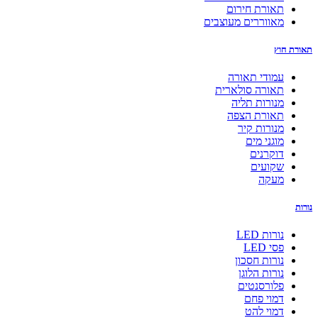
תאורת חירום
מאווררים מעוצבים
תאורת חוץ
עמודי תאורה
תאורה סולארית
מנורות תליה
תאורת הצפה
מנורות קיר
מוגני מים
דוקרנים
שקועים
מעקה
נורות
נורות LED
פסי LED
נורות חסכון
נורות הלוגן
פלורסנטים
דמוי פחם
דמוי להט