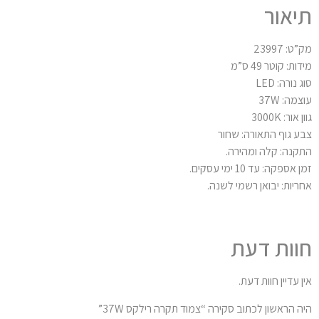
יאור
ט: 23997
ות: קוטר 49 ס”מ
 נורה: LED
מה: 37W
 אור: 3000K
ע גוף התאורה: שחור
קנה: קלה ומהירה.
 אספקה: עד 10 ימי עסקים.
ריות: יבואן רשמי לשנה.
וות דעת
ן עדיין חוות דעת.
ה הראשון לכתוב סקירה “צמוד תקרה רילקס 37W”