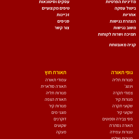
יניות הפרטיות
עסקים וסיטונאות
טול עסקה
טיפים מקצועיים
ריות
זכיינות
הרת נגישות
סניפים
וב נגישות
צור קשר
יכה ושרות לקוחות
יה מאובטחת
גופי תאורה
תאורת חוץ
מנורות תליה
עמודי תאורה
וינטג'
תאורה סולארית
צמודי תקרה
מנורות תליה
מנורות קיר
תאורת הצפה
שקועי תקרה
מנורות קיר
שקועי קיר
מוגני מים
פסי צבירה וספוטים
דוקרנים
תאורה נסתרת
שקועים
מנורות עמידה
מעקה
מנורות שולחן