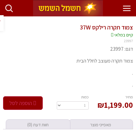
פתח ס
וד תקרה רילקס 37W
יים במלאי
239
 23997
וד תקרה מעוצב לחלל הבית
חיר
‫כמות‬
1,199.0
₪
הוספה לסל
מאפייני מוצר
חוות דעת (0)