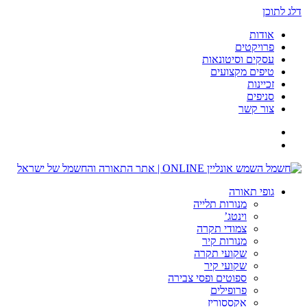
דלג לתוכן
אודות
פרויקטים
עסקים וסיטונאות
טיפים מקצועים
זכיינות
סניפים
צור קשר
גופי תאורה
מנורות תלייה
וינטג’
צמודי תקרה
מנורות קיר
שקועי תקרה
שקועי קיר
ספוטים ופסי צבירה
פרופילים
אקססוריז