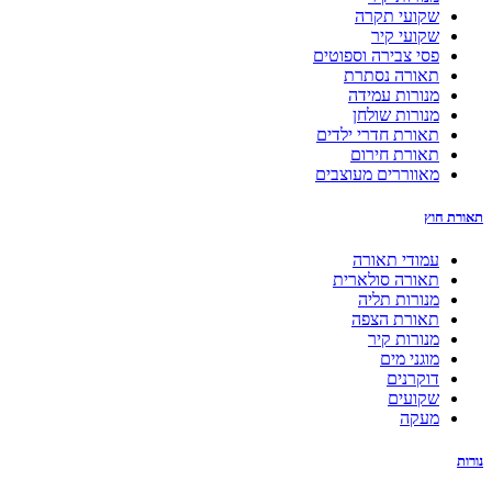
שקועי תקרה
שקועי קיר
פסי צבירה וספוטים
תאורה נסתרת
מנורות עמידה
מנורות שולחן
תאורת חדרי ילדים
תאורת חירום
מאווררים מעוצבים
תאורת חוץ
עמודי תאורה
תאורה סולארית
מנורות תליה
תאורת הצפה
מנורות קיר
מוגני מים
דוקרנים
שקועים
מעקה
נורות