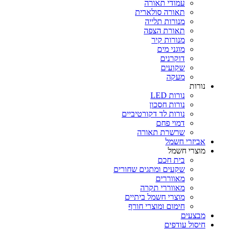
עמודי תאורה
תאורה סולארית
מנורות תלייה
תאורת הצפה
מנורות קיר
מוגני מים
דוקרנים
שקועים
מעקה
נורות
נורות LED
נורות חסכון
נורות לד דקורטיביים
דמוי פחם
שרשרת תאורה
אביזרי חשמל
מוצרי חשמל
בית חכם
שקעים ומתגים שחורים
מאווררים
מאווררי תקרה
מוצרי חשמל ביתיים
חימום ומוצרי חורף
מבצעים
חיסול עודפים