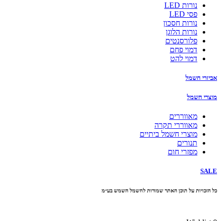
נורות LED
פסי LED
נורות חסכון
נורות הלוגן
פלורסנטים
דמוי פחם
דמוי להט
אביזרי חשמל
מוצרי חשמל
מאווררים
מאווררי תקרה
מוצרי חשמל ביתיים
תנורים
מפזרי חום
SALE
כל הזכויות על תוכן האתר שמורות לחשמל השמש בע״מ
10% הנחה בקניה מעל 100 ₪ קוד קופון