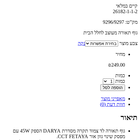
קיים במלאי‬
26182-1-1-2
מק”ט: 9296/9297
גוף תאורה מעוצב לחלל הבית
צבע מוצר
נקה
‫מחיר‬
₪
249.00
‫כמות‬
כמות
הוספה לסל
מאפייני מוצר
חוות דעת (0)
תיאור
גוף תאורה לד צמוד תקרה מסדרת DARYA הספק 45W עם
מפסק שינוי גוון אור CCT FETAYA.