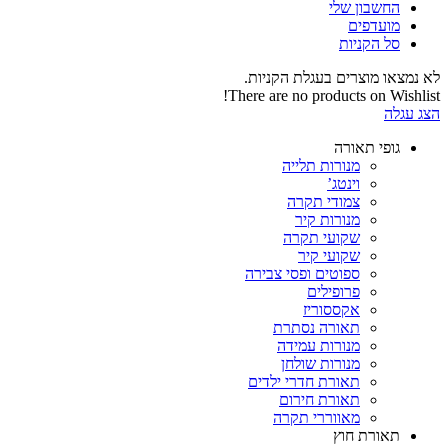
החשבון שלי‬
‫מועדפים‬‬
סל הקניות
לא נמצאו מוצרים בעגלת הקניות.
There are no products on Wishlist!
הצג עגלה
גופי תאורה
מנורות תלייה
וינטג’
צמודי תקרה
מנורות קיר
שקועי תקרה
שקועי קיר
ספוטים ופסי צבירה
פרופילים
אקססוריז
תאורה נסתרת
מנורות עמידה
מנורות שולחן
תאורת חדרי ילדים
תאורת חירום
מאווררי תקרה
תאורת חוץ