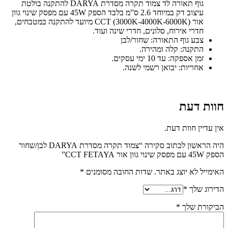
גוף תאורה לד צמוד תקרה מסדרת DARYA להתקנה בולטת
עיצוב דק במיוחד 2.6 ס”מ בלבד הספק 45W עם מפסק שינוי גוון
אור CCT (3000K-4000K-6000K) מיועד להתקנה במטבחים,
חדרי אירוח, סלונים, חדרי שינה ועוד.
צבע גוף התאורה: שחור/לבן
התקנה: קלה ומהירה.
זמן אספקה: עד 10 ימי עסקים.
אחריות: יבואן רשמי לשנה.
חוות דעת
אין עדיין חוות דעת.
היה הראשון לכתוב סקירה “צמוד תקרה מסדרת DARYA לבן/שחור
הספק 45W עם מפסק שינוי גוון אור CCT FETAYA”
האימייל לא יוצג באתר.
שדות החובה מסומנים
*
הדירוג שלך
*
הביקורת שלך
*