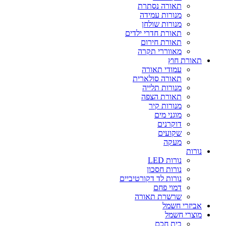
תאורה נסתרת
מנורות עמידה
מנורות שולחן
תאורת חדרי ילדים
תאורת חירום
מאווררי תקרה
תאורת חוץ
עמודי תאורה
תאורה סולארית
מנורות תלייה
תאורת הצפה
מנורות קיר
מוגני מים
דוקרנים
שקועים
מעקה
נורות
נורות LED
נורות חסכון
נורות לד דקורטיביים
דמוי פחם
שרשרת תאורה
אביזרי חשמל
מוצרי חשמל
בית חכם