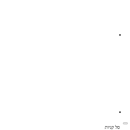
‫
סל קניות‬