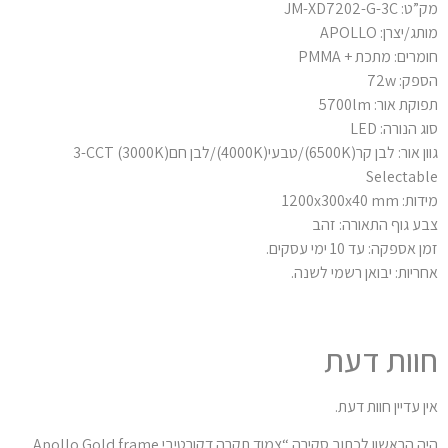
 JM-XD7202-G-3C
ג/יצרן: APOLLO
מרים: מתכת + PMMA
ק: 72w
קת אור: 5700lm
 הנורה: LED
גוון אור: לבן קר(6500K)/טבעי(4000K)/לבן חם(3000K) 3-CCT
Selectab
 1200x300x40 mm
ע גוף התאורה: זהב
 אספקה: עד 10 ימי עסקים.
ריות: יבואן רשמי לשנה.
וות דעת
ן עדיין חוות דעת.
היה הראשון לכתוב סקירה “צמוד תקרה דקורטיבי Apollo Gold frame