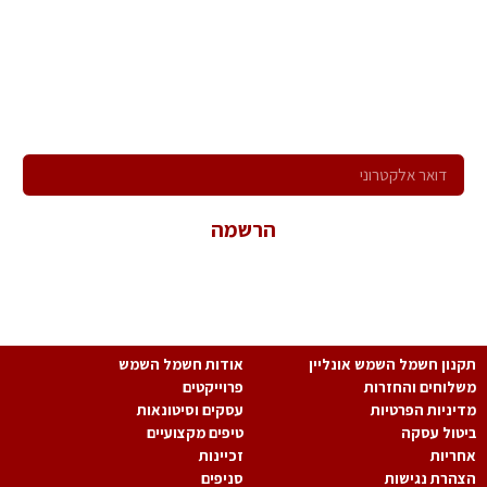
הרשם לניוזלטר שלנו
ירשם לקבלת הניוזלטר שלנו ותהיה הראשון לדעת על כל המבצעים,
המוצרים החדשים וקבל הצעות מיוחדות במיוחד בשבילך!
הרשמה
*במשלוח פרטיך הנך מאשר קבלת פניות שיווקיות ולהכלל במאגר
המידע של החברה.
נון חשמל השמש אונליין
אודות חשמל השמש
לוחים והחזרות
פרוייקטים
יניות הפרטיות
עסקים וסיטונאות
טול עסקה
טיפים מקצועיים
ריות
זכיינות
הרת נגישות
סניפים