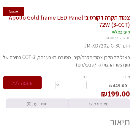
מבצע!
צמוד תקרה דקורטיבי Apollo Gold frame LED Panel
72W (3-CC
יים במלאי
JM-XD7202-G-
JM-XD7202-G-
פאנל לד מלבן צמוד תקרה/קיר, מסגרת בצבע זהב, 3-CCT בחירה של
ון האור הרצוי (קר/טבעי/חם)
חיר
‫כמות‬
הוספה לסל
₪
449.00
₪
199.0
מאפייני מוצר
חוות דעת (0)
יאור