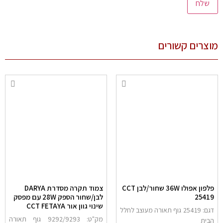
צרים קשורים
פלפון אפולו 36W שחור/לבן CCT
צמוד תקרה מסדרת DARYA
2541
לבן/שחור הספק 28W עם מפסק
שינוי גוון אור CCT FETAYA
דגם: 25419 גוף תאורה מעוצב לחלל
מק"ט: 9292/9293 גוף תאורה
בית