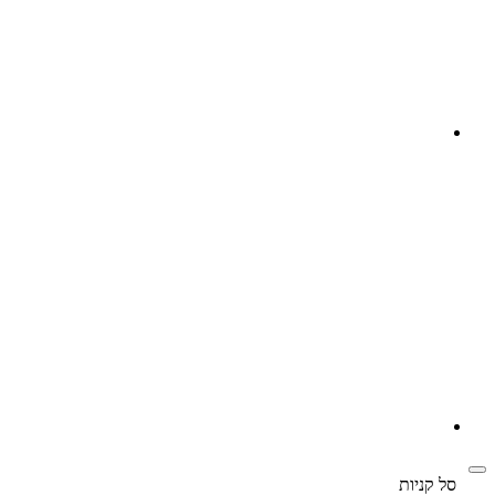
‫
סל קניות‬