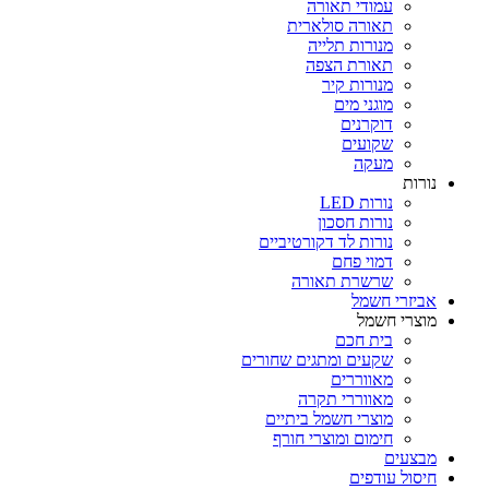
עמודי תאורה
תאורה סולארית
מנורות תלייה
תאורת הצפה
מנורות קיר
מוגני מים
דוקרנים
שקועים
מעקה
נורות
נורות LED
נורות חסכון
נורות לד דקורטיביים
דמוי פחם
שרשרת תאורה
אביזרי חשמל
מוצרי חשמל
בית חכם
שקעים ומתגים שחורים
מאווררים
מאווררי תקרה
מוצרי חשמל ביתיים
חימום ומוצרי חורף
מבצעים
חיסול עודפים