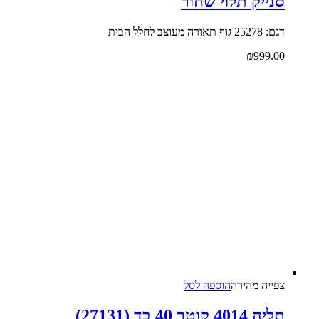
סנייק תלוי שחור
דגם: 25278 גוף תאורה מעוצב לחלל הבית
₪
999.00
צפייה‬ ‫מהירה‬
הוספה לסל
תליה 4014 קוטר 40 בד (27131)