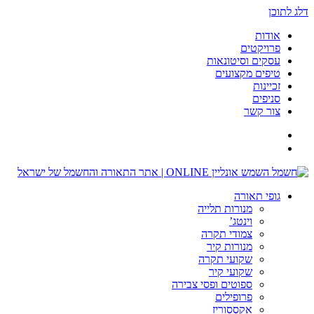
דלג לתוכן
אודות
פרויקטים
עסקים וסיטונאות
טיפים מקצועים
זכיינות
סניפים
צור קשר
גופי תאורה
מנורות תלייה
וינטג’
צמודי תקרה
מנורות קיר
שקועי תקרה
שקועי קיר
ספוטים ופסי צבירה
פרופילים
אקססוריז