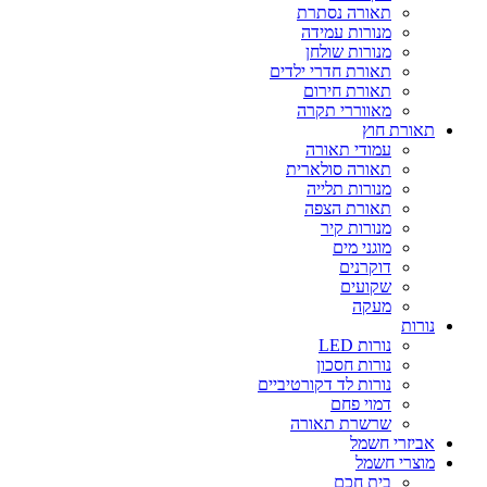
תאורה נסתרת
מנורות עמידה
מנורות שולחן
תאורת חדרי ילדים
תאורת חירום
מאווררי תקרה
תאורת חוץ
עמודי תאורה
תאורה סולארית
מנורות תלייה
תאורת הצפה
מנורות קיר
מוגני מים
דוקרנים
שקועים
מעקה
נורות
נורות LED
נורות חסכון
נורות לד דקורטיביים
דמוי פחם
שרשרת תאורה
אביזרי חשמל
מוצרי חשמל
בית חכם