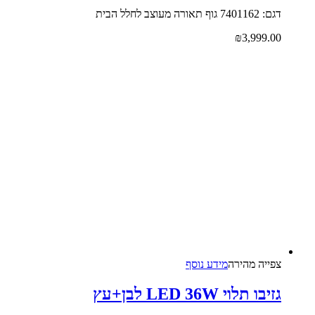
דגם: 7401162 גוף תאורה מעוצב לחלל הבית
₪
3,999.00
צפייה‬ ‫מהירה‬
מידע נוסף
גזיבו תלוי LED 36W לבן+עץ