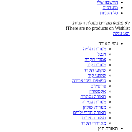
החשבון שלי‬
‫מועדפים‬‬
סל הקניות
לא נמצאו מוצרים בעגלת הקניות.
There are no products on Wishlist!
הצג עגלה
גופי תאורה
מנורות תלייה
וינטג’
צמודי תקרה
מנורות קיר
שקועי תקרה
שקועי קיר
ספוטים ופסי צבירה
פרופילים
אקססוריז
תאורה נסתרת
מנורות עמידה
מנורות שולחן
תאורת חדרי ילדים
תאורת חירום
מאווררי תקרה
תאורת חוץ