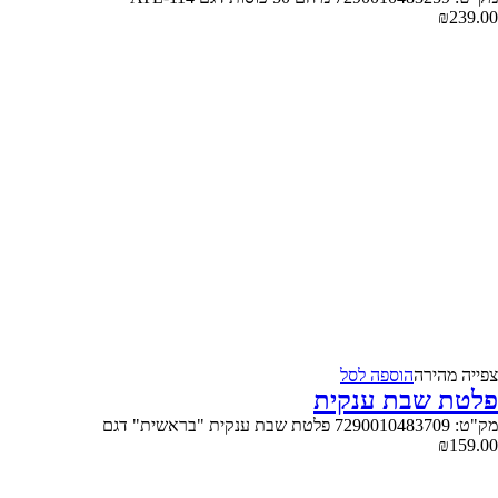
₪
239.00
צפייה‬ ‫מהירה‬
הוספה לסל
פלטת שבת ענקית
מק"ט: 7290010483709 פלטת שבת ענקית "בראשית" דגם
₪
159.00