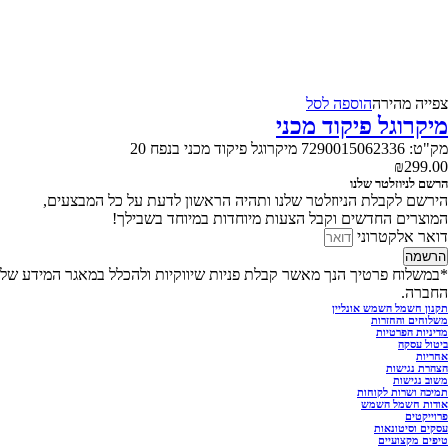
צפייה‬ ‫מהירה‬
הוספה לסל
מיקרוגל פיקוד מכני
מק"ט: 7290015062336 מיקרוגל פיקוד מכני בנפח 20
₪
299.00
הרשם לניוזלטר שלנו
הירשם לקבלת הניוזלטר שלנו ותהיה הראשון לדעת על כל המבצעים,
המוצרים החדשים וקבל הצעות מיוחדות במיוחד בשבילך!
דואר אלקטרוני
הרשמה
*במשלוח פרטיך הנך מאשר קבלת פניות שיווקיות ולהכלל במאגר המידע של
החברה.
תקנון חשמל השמש אונליין
משלוחים והחזרות
מדיניות הפרטיות
ביטול עסקה
אחריות
הצהרת נגישות
משוב נגישות
תמיכה ושרות לקוחות
אודות חשמל השמש
פרוייקטים
עסקים וסיטונאות
טיפים מקצועיים