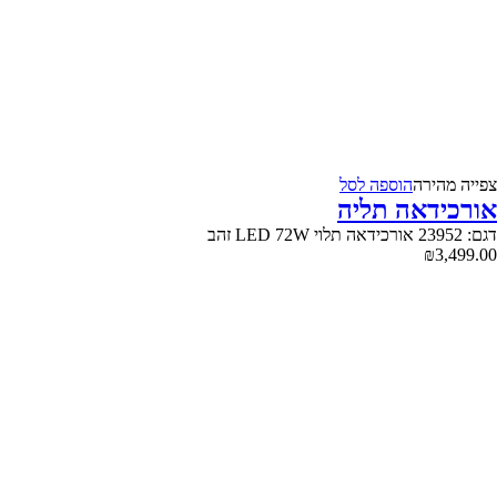
צפייה‬ ‫מהירה‬
הוספה לסל
אורכידאה תליה
דגם: 23952 אורכידאה תלוי LED 72W זהב
₪
3,499.00