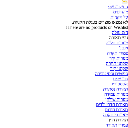
החשבון שלי‬
‫מועדפים‬‬
סל הקניות
לא נמצאו מוצרים בעגלת הקניות.
There are no products on Wishlist!
הצג עגלה
גופי תאורה
מנורות תלייה
וינטג’
צמודי תקרה
מנורות קיר
שקועי תקרה
שקועי קיר
ספוטים ופסי צבירה
פרופילים
אקססוריז
תאורה נסתרת
מנורות עמידה
מנורות שולחן
תאורת חדרי ילדים
תאורת חירום
מאווררי תקרה
תאורת חוץ
עמודי תאורה