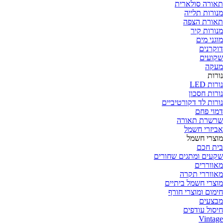
תאורה סולארית
מנורות תלייה
תאורת הצפה
מנורות קיר
מוגני מים
דוקרנים
שקועים
מעקה
נורות
נורות LED
נורות חסכון
נורות לד דקורטיביים
דמוי פחם
שרשרת תאורה
אביזרי חשמל
מוצרי חשמל
בית חכם
שקעים ומתגים שחורים
מאווררים
מאווררי תקרה
מוצרי חשמל ביתיים
חימום ומוצרי חורף
מבצעים
חיסול עודפים
Vintage