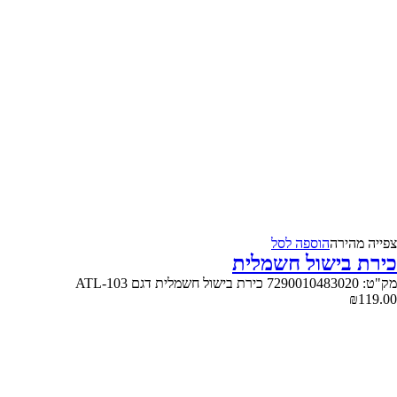
צפייה‬ ‫מהירה‬
הוספה לסל
כירת בישול חשמלית
מק"ט: 7290010483020 כירת בישול חשמלית דגם ATL-103
₪
119.00