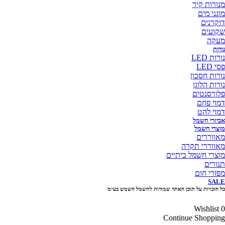
מנורות קיר
מוגני מים
דוקרנים
שקועים
מעקה
נורות
נורות LED
פסי LED
נורות חסכון
נורות הלוגן
פלורסנטים
דמוי פחם
דמוי להט
אביזרי חשמל
מוצרי חשמל
מאווררים
מאווררי תקרה
מוצרי חשמל ביתיים
תנורים
מפזרי חום
SALE
כל הזכויות על תוכן האתר שמורות לחשמל השמש בע״מ
10% הנחה בקניה מעל 100 ₪ קוד קופון
Wishlist
0
Continue Shopping