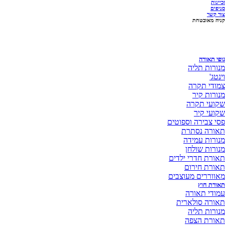
זכיינות
סניפים
צור קשר
קניה מאובטחת
גופי תאורה
מנורות תליה
וינטג'
צמודי תקרה
מנורות קיר
שקועי תקרה
שקועי קיר
פסי צבירה וספוטים
תאורה נסתרת
מנורות עמידה
מנורות שולחן
תאורת חדרי ילדים
תאורת חירום
מאווררים מעוצבים
תאורת חוץ
עמודי תאורה
תאורה סולארית
מנורות תליה
תאורת הצפה