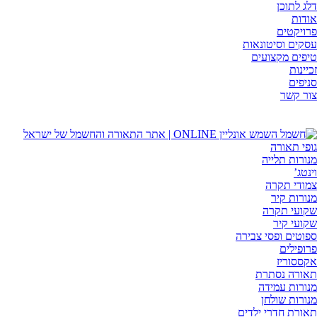
דלג לתוכן
אודות
פרויקטים
עסקים וסיטונאות
טיפים מקצועים
זכיינות
סניפים
צור קשר
גופי תאורה
מנורות תלייה
וינטג’
צמודי תקרה
מנורות קיר
שקועי תקרה
שקועי קיר
ספוטים ופסי צבירה
פרופילים
אקססוריז
תאורה נסתרת
מנורות עמידה
מנורות שולחן
תאורת חדרי ילדים