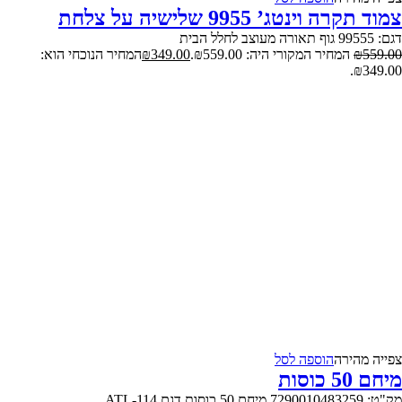
צמוד תקרה וינטג’ 9955 שלישיה על צלחת
דגם: 99555 גוף תאורה מעוצב לחלל הבית
559.00
₪
המחיר המקורי היה: ₪559.00.
349.00
₪
המחיר הנוכחי הוא:
₪349.00.
צפייה‬ ‫מהירה‬
הוספה לסל
מיחם 50 כוסות
מק"ט: 7290010483259 מיחם 50 כוסות דגם ATL-114