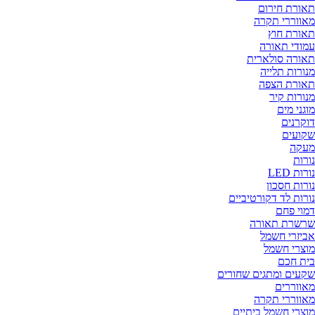
תאורת חירום
מאווררי תקרה
תאורת חוץ
עמודי תאורה
תאורה סולארית
מנורות תלייה
תאורת הצפה
מנורות קיר
מוגני מים
דוקרנים
שקועים
מעקה
נורות
נורות LED
נורות חסכון
נורות לד דקורטיביים
דמוי פחם
שרשרת תאורה
אביזרי חשמל
מוצרי חשמל
בית חכם
שקעים ומתגים שחורים
מאווררים
מאווררי תקרה
מוצרי חשמל ביתיים