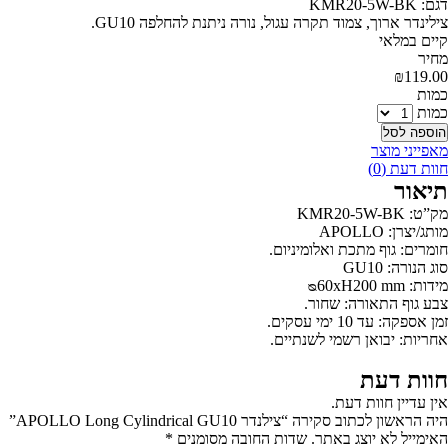
דגם: KMR20-5W-BK
צילינדר ארוך, צמוד תקרה עגול, נורה ניתנת להחלפה GU10.
קיים במלאי
‫מחיר‬
₪
119.00
‫כמות‬
כמות
הוספה לסל
מאפייני מוצר
חוות דעת (0)
תיאור
מק”ט: KMR20-5W-BK
מותג/יצרן: APOLLO
חומרים: גוף מתכת ואלומיניום.
סוג הנורה: GU10
מידות: ᴓ60xH200 mm
צבע גוף התאורה: שחור.
זמן אספקה: עד 10 ימי עסקים.
אחריות: יבואן רשמי לשנתיים.
חוות דעת
אין עדיין חוות דעת.
היה הראשון לכתוב סקירה “צילנדר APOLLO Long Cylindrical GU10”
האימייל לא יוצג באתר.
שדות החובה מסומנים
*