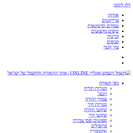
דלג לתוכן
אודות
פרויקטים
עסקים וסיטונאות
טיפים מקצועים
זכיינות
סניפים
צור קשר
גופי תאורה
מנורות תלייה
וינטג’
צמודי תקרה
מנורות קיר
שקועי תקרה
שקועי קיר
ספוטים ופסי צבירה
פרופילים
אקססוריז