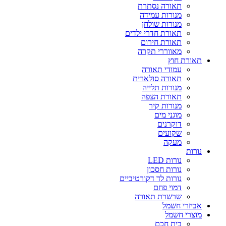
תאורה נסתרת
מנורות עמידה
מנורות שולחן
תאורת חדרי ילדים
תאורת חירום
מאווררי תקרה
תאורת חוץ
עמודי תאורה
תאורה סולארית
מנורות תלייה
תאורת הצפה
מנורות קיר
מוגני מים
דוקרנים
שקועים
מעקה
נורות
נורות LED
נורות חסכון
נורות לד דקורטיביים
דמוי פחם
שרשרת תאורה
אביזרי חשמל
מוצרי חשמל
בית חכם