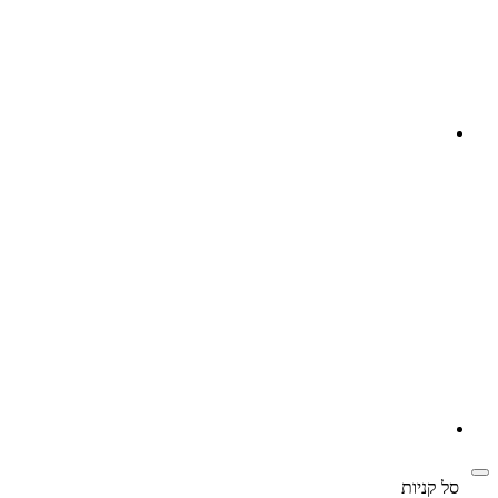
‫
סל קניות‬