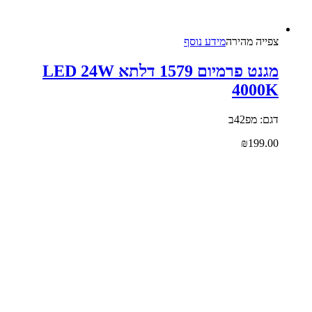
צפייה‬ ‫מהירה‬
מידע נוסף
מגנט פרמיום 1579 דלתא LED 24W
4000K
דגם: מפ42ב
₪
199.00