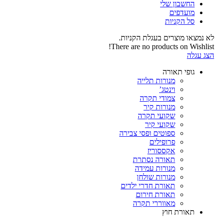
החשבון שלי‬
‫מועדפים‬‬
סל הקניות
לא נמצאו מוצרים בעגלת הקניות.
There are no products on Wishlist!
הצג עגלה
גופי תאורה
מנורות תלייה
וינטג’
צמודי תקרה
מנורות קיר
שקועי תקרה
שקועי קיר
ספוטים ופסי צבירה
פרופילים
אקססוריז
תאורה נסתרת
מנורות עמידה
מנורות שולחן
תאורת חדרי ילדים
תאורת חירום
מאווררי תקרה
תאורת חוץ