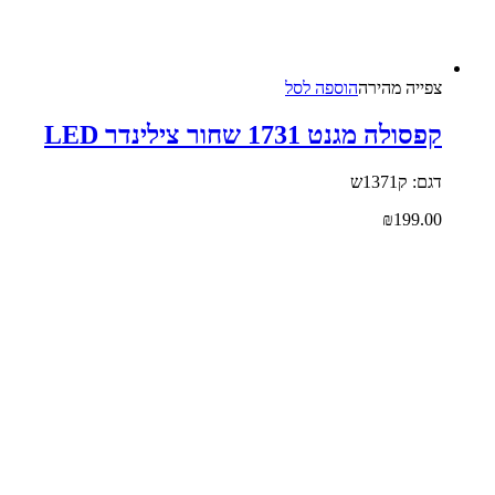
צפייה‬ ‫מהירה‬
הוספה לסל
קפסולה מגנט 1731 שחור צילינדר LED
דגם: ק1371ש
₪
199.00