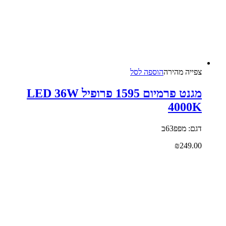
צפייה‬ ‫מהירה‬
הוספה לסל
מגנט פרמיום 1595 פרופיל LED 36W
4000K
דגם: מפפ63ב
₪
249.00