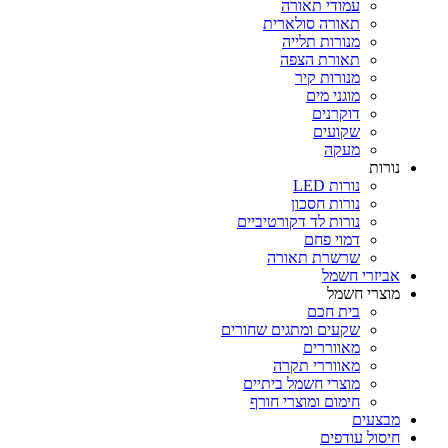
עמודי תאורה
תאורה סולארית
מנורות תלייה
תאורת הצפה
מנורות קיר
מוגני מים
דוקרנים
שקועים
מעקה
נורות
נורות LED
נורות חסכון
נורות לד דקורטיביים
דמוי פחם
שרשרת תאורה
אביזרי חשמל
מוצרי חשמל
בית חכם
שקעים ומתגים שחורים
מאווררים
מאווררי תקרה
מוצרי חשמל ביתיים
חימום ומוצרי חורף
מבצעים
חיסול עודפים