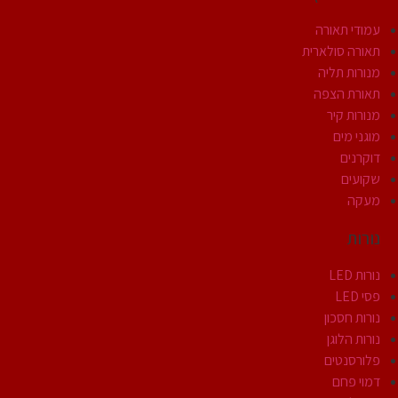
עמודי תאורה
תאורה סולארית
מנורות תליה
תאורת הצפה
מנורות קיר
מוגני מים
דוקרנים
שקועים
מעקה
נורות
נורות LED
פסי LED
נורות חסכון
נורות הלוגן
פלורסנטים
דמוי פחם