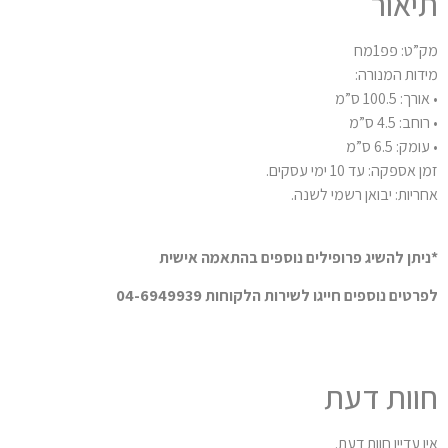
יאור
”ט: פפ1מח
דות המנורה:
ך: 100.5 ס”מ
חב: 4.5 ס”מ
מק: 6.5 ס”מ
 אספקה: עד 10 ימי עסקים.
ריות: יבואן רשמי לשנה.
יתן להשיג פרופילים נוספים בהתאמה אישית
רטים נוספים חייגו לשירות הלקוחות 04-6949939
וות דעת
ן עדיין חוות דעת.