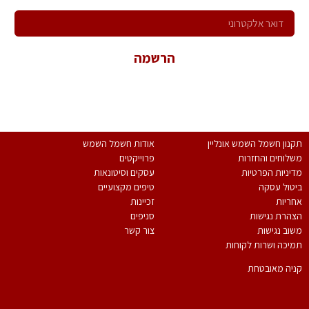
הרשמה
*במשלוח פרטיך הנך מאשר קבלת פניות שיווקיות ולהכלל במאגר
המידע של החברה.
נון חשמל השמש אונליין
אודות חשמל השמש
לוחים והחזרות
פרוייקטים
יניות הפרטיות
עסקים וסיטונאות
טול עסקה
טיפים מקצועיים
ריות
זכיינות
הרת נגישות
סניפים
וב נגישות
צור קשר
יכה ושרות לקוחות
יה מאובטחת