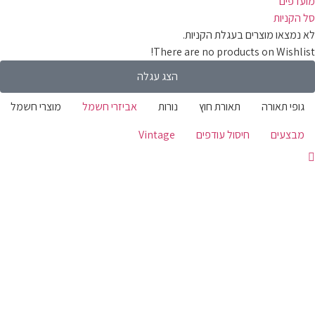
ועדפים
קניות
מצאו מוצרים בעגלת הקניות.
There are no products on Wishli
הצג עגלה
ופי תאורה
תאורת חוץ
נורות
אביזרי חשמל
מוצרי חשמל
בצעים
חיסול עודפים
Vintage