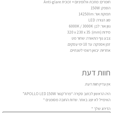
רים: מתכת-אלומיניום + זכוכית Anti-glare
ק: 150W
קת אור: 14250lm
 הנורה: LED
 אור: לבן 6000K / 3000K
mm): 320 x 230 x 35
ע גוף התאורה: שחור מט
 אספקה: עד 10 ימי עסקים.
ריות: יבואן רשמי לשנתיים.
וות דעת
ן עדיין חוות דעת.
 הראשון לכתוב סקירה “פרוז’קטור APOLLO LED 150W”
ימייל לא יוצג באתר.
שדות החובה מסומנים
*
ירוג שלך
*