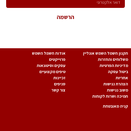
הרשמה
*במשלוח פרטיך הנך מאשר קבלת פניות שיווקיות ולהכלל במאגר
המידע של החברה.
נון חשמל השמש אונליין
אודות חשמל השמש
לוחים והחזרות
פרוייקטים
יניות הפרטיות
עסקים וסיטונאות
טול עסקה
טיפים מקצועיים
ריות
זכיינות
הרת נגישות
סניפים
וב נגישות
צור קשר
יכה ושרות לקוחות
יה מאובטחת