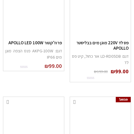
פס לד 220V מוגן מים בבליסטר
פרוז’קטור APOLLO LED 100W
APOLL
דגם: AKPG-100W פנס הצפה מוגן
דגם: LD-RD05DB אור כחול, קיט פס
מים IP66
ד
₪
99.00
₪
99.0
₪
159.00
מבצע!