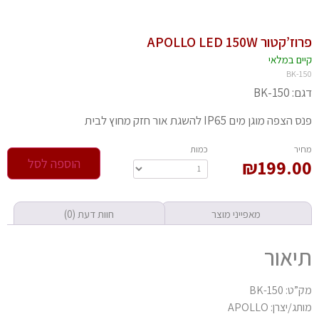
’קטור APOLLO LED 150W
יים במלאי
BK-1
 BK-150
הצפה מוגן מים IP65 להשגת אור חזק מחוץ לבית
חיר
‫כמות‬
199.0
₪
הוספה לסל
מאפייני מוצר
חוות דעת (0)
יאור
ט: BK-150
ג/יצרן: APOLLO