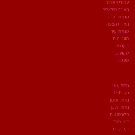
עמודי תאורה
תאורה סולארית
מנורות תליה
תאורת הצפה
מנורות קיר
מוגני מים
דוקרנים
שקועים
מעקה
נורות
נורות LED
פסי LED
נורות חסכון
נורות הלוגן
פלורסנטים
דמוי פחם
דמוי להט