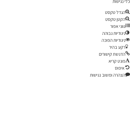
נגישות
גדל טקסט
קטן טקסט
ווני אפור
יגודיות גבוהה
יגודיות הפוכה
קע בהיר
דגשת קישורים
ונט קריא
יפוס
צהרה ומשוב נגישות