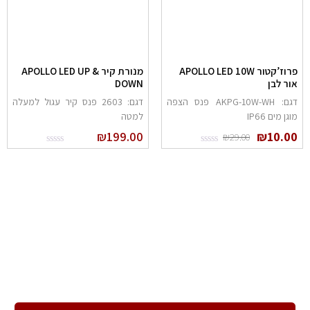
פרוז’קטור APOLLO LED 10W
מנורת קיר APOLLO LED UP &
ור לבן
DOWN
דגם: AKPG-10W-WH פנס הצפה
דגם: 2603 פנס קיר עגול למעלה
וגן מים IP66
למטה
₪
199.00
₪
10.0
₪
29.00
הרשם לניוזלטר שלנו
ירשם לקבלת הניוזלטר שלנו ותהיה הראשון לדעת על כל המבצעים,
המוצרים החדשים וקבל הצעות מיוחדות במיוחד בשבילך!