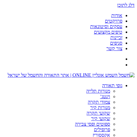
דלג לתוכן
אודות
פרויקטים
עסקים וסיטונאות
טיפים מקצועים
זכיינות
סניפים
צור קשר
גופי תאורה
מנורות תלייה
וינטג’
צמודי תקרה
מנורות קיר
שקועי תקרה
שקועי קיר
ספוטים ופסי צבירה
פרופילים
אקססוריז