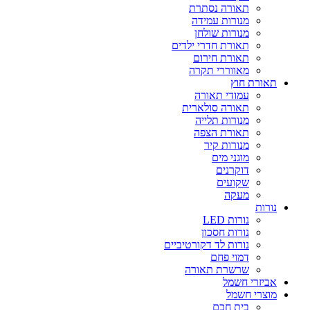
תאורה נסתרת
מנורות עמידה
מנורות שולחן
תאורת חדרי ילדים
תאורת חירום
מאווררי תקרה
תאורת חוץ
עמודי תאורה
תאורה סולארית
מנורות תלייה
תאורת הצפה
מנורות קיר
מוגני מים
דוקרנים
שקועים
מעקה
נורות
נורות LED
נורות חסכון
נורות לד דקורטיביים
דמוי פחם
שרשרת תאורה
אביזרי חשמל
מוצרי חשמל
בית חכם