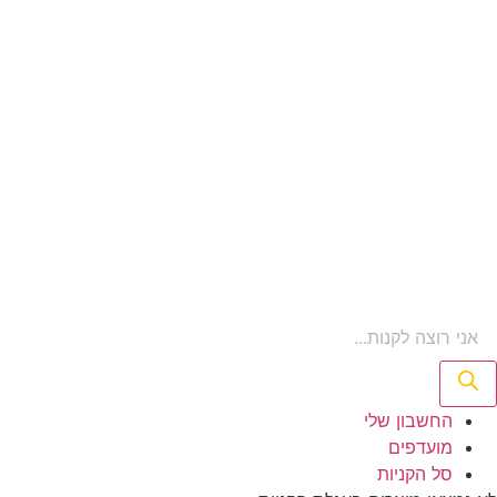
Product
searc
החשבון שלי‬
‫מועדפים‬‬
סל הקניות