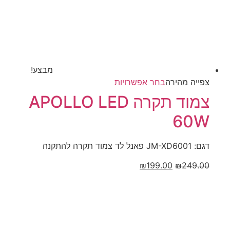
מבצע!
למוצר
צפייה‬ ‫מהירה‬
בחר אפשרויות
זה
צמוד תקרה APOLLO LED
יש
60W
מספר
סוגים.
ניתן
דגם: JM-XD6001 פאנל לד צמוד תקרה להתקנה
לבחור
המחיר
המחיר
₪
199.00
₪
249.00
את
המקורי
הנוכחי
האפשרויות
היה:
הוא:
בעמוד
₪199.00.
₪249.00.
המוצר