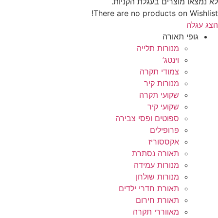
לא נמצאו מוצרים בעגלת הקניות.
There are no products on Wishlist!
הצג עגלה
גופי תאורה
מנורות תלייה
וינטג’
צמודי תקרה
מנורות קיר
שקועי תקרה
שקועי קיר
ספוטים ופסי צבירה
פרופילים
אקססוריז
תאורה נסתרת
מנורות עמידה
מנורות שולחן
תאורת חדרי ילדים
תאורת חירום
מאווררי תקרה