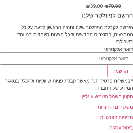
לבחור
המחיר
המחיר
₪
39.00
₪
79.00
את
המקורי
הנוכחי
האפשרויות
הרשם לניוזלטר שלנו
היה:
הוא:
בעמוד
₪39.00.
₪79.00.
הירשם לקבלת הניוזלטר שלנו ותהיה הראשון לדעת על כל
המוצר
המבצעים, המוצרים החדשים וקבל הצעות מיוחדות במיוחד
בשבילך!
דואר אלקטרוני
הרשמה
*במשלוח פרטיך הנך מאשר קבלת פניות שיווקיות ולהכלל במאגר
המידע של החברה.
תקנון חשמל השמש אונליין
משלוחים והחזרות
מדיניות הפרטיות
ביטול עסקה