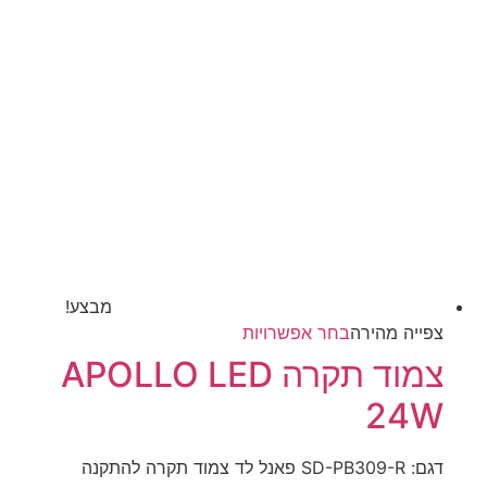
מבצע!
למוצר
צפייה‬ ‫מהירה‬
בחר אפשרויות
זה
צמוד תקרה APOLLO LED
יש
24W
מספר
סוגים.
ניתן
דגם: SD-PB309-R פאנל לד צמוד תקרה להתקנה