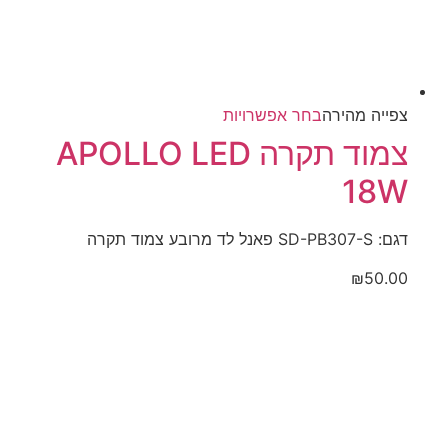
למוצר
צפייה‬ ‫מהירה‬
בחר אפשרויות
זה
צמוד תקרה APOLLO LED
יש
18W
מספר
סוגים.
ניתן
דגם: SD-PB307-S פאנל לד מרובע צמוד תקרה
לבחור
₪
50.00
את
האפשרויות
בעמוד
המוצר