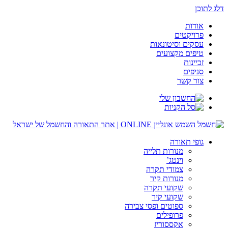
דלג לתוכן
אודות
פרויקטים
עסקים וסיטונאות
טיפים מקצועים
זכיינות
סניפים
צור קשר
גופי תאורה
מנורות תלייה
וינטג’
צמודי תקרה
מנורות קיר
שקועי תקרה
שקועי קיר
ספוטים ופסי צבירה
פרופילים
אקססוריז