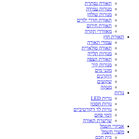
תאורה נסתרת
מנורות עמידה
מנורות שולחן
תאורת חדרי ילדים
תאורת חירום
מאווררי תקרה
תאורת חוץ
עמודי תאורה
תאורה סולארית
מנורות תלייה
תאורת הצפה
מנורות קיר
מוגני מים
דוקרנים
שקועים
מעקה
נורות
נורות LED
נורות חסכון
נורות לד דקורטיביים
דמוי פחם
שרשרת תאורה
אביזרי חשמל
מוצרי חשמל
בית חכם