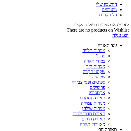
החשבון שלי‬
‫מועדפים‬‬
סל הקניות
לא נמצאו מוצרים בעגלת הקניות.
There are no products on Wishlist!
הצג עגלה
גופי תאורה
מנורות תלייה
וינטג’
צמודי תקרה
מנורות קיר
שקועי תקרה
שקועי קיר
ספוטים ופסי צבירה
פרופילים
אקססוריז
תאורה נסתרת
מנורות עמידה
מנורות שולחן
תאורת חדרי ילדים
תאורת חירום
מאווררי תקרה
תאורת חוץ