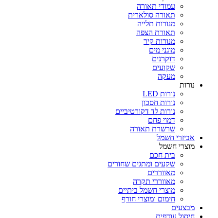
עמודי תאורה
תאורה סולארית
מנורות תלייה
תאורת הצפה
מנורות קיר
מוגני מים
דוקרנים
שקועים
מעקה
נורות
נורות LED
נורות חסכון
נורות לד דקורטיביים
דמוי פחם
שרשרת תאורה
אביזרי חשמל
מוצרי חשמל
בית חכם
שקעים ומתגים שחורים
מאווררים
מאווררי תקרה
מוצרי חשמל ביתיים
חימום ומוצרי חורף
מבצעים
חיסול עודפים