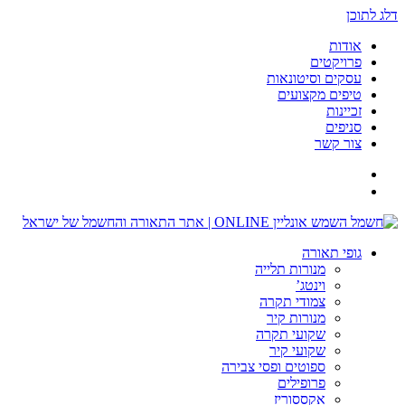
דלג לתוכן
אודות
פרויקטים
עסקים וסיטונאות
טיפים מקצועים
זכיינות
סניפים
צור קשר
גופי תאורה
מנורות תלייה
וינטג’
צמודי תקרה
מנורות קיר
שקועי תקרה
שקועי קיר
ספוטים ופסי צבירה
פרופילים
אקססוריז