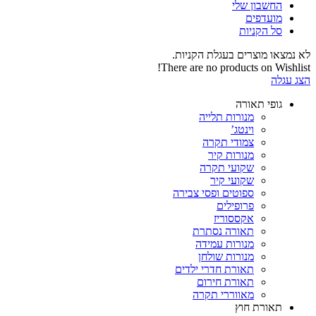
החשבון שלי‬
‫מועדפים‬‬
סל הקניות
לא נמצאו מוצרים בעגלת הקניות.
There are no products on Wishlist!
הצג עגלה
גופי תאורה
מנורות תלייה
וינטג’
צמודי תקרה
מנורות קיר
שקועי תקרה
שקועי קיר
ספוטים ופסי צבירה
פרופילים
אקססוריז
תאורה נסתרת
מנורות עמידה
מנורות שולחן
תאורת חדרי ילדים
תאורת חירום
מאווררי תקרה
תאורת חוץ