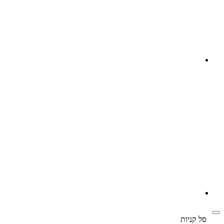
‫
סל קניות‬