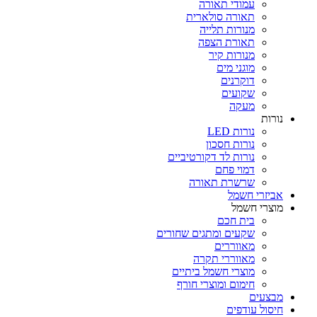
עמודי תאורה
תאורה סולארית
מנורות תלייה
תאורת הצפה
מנורות קיר
מוגני מים
דוקרנים
שקועים
מעקה
נורות
נורות LED
נורות חסכון
נורות לד דקורטיביים
דמוי פחם
שרשרת תאורה
אביזרי חשמל
מוצרי חשמל
בית חכם
שקעים ומתגים שחורים
מאווררים
מאווררי תקרה
מוצרי חשמל ביתיים
חימום ומוצרי חורף
מבצעים
חיסול עודפים