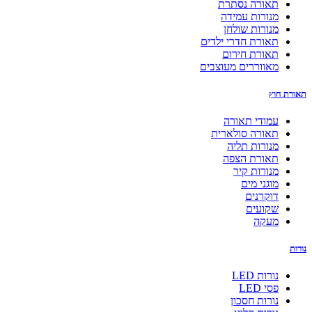
תאורה נסתרת
מנורות עמידה
מנורות שולחן
תאורת חדרי ילדים
תאורת חירום
מאווררים מעוצבים
תאורת חוץ
עמודי תאורה
תאורה סולארית
מנורות תליה
תאורת הצפה
מנורות קיר
מוגני מים
דוקרנים
שקועים
מעקה
נורות
נורות LED
פסי LED
נורות חסכון