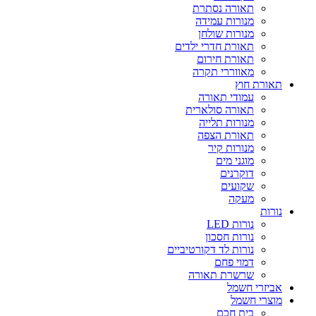
תאורה נסתרת
מנורות עמידה
מנורות שולחן
תאורת חדרי ילדים
תאורת חירום
מאווררי תקרה
תאורת חוץ
עמודי תאורה
תאורה סולארית
מנורות תלייה
תאורת הצפה
מנורות קיר
מוגני מים
דוקרנים
שקועים
מעקה
נורות
נורות LED
נורות חסכון
נורות לד דקורטיביים
דמוי פחם
שרשרת תאורה
אביזרי חשמל
מוצרי חשמל
בית חכם