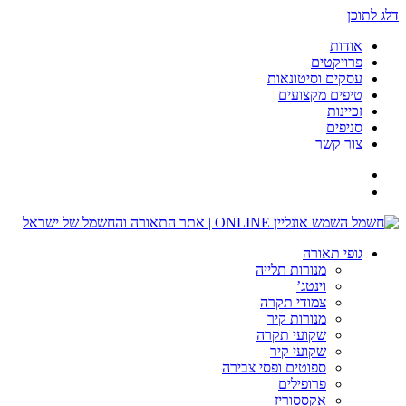
דלג לתוכן
אודות
פרויקטים
עסקים וסיטונאות
טיפים מקצועים
זכיינות
סניפים
צור קשר
גופי תאורה
מנורות תלייה
וינטג’
צמודי תקרה
מנורות קיר
שקועי תקרה
שקועי קיר
ספוטים ופסי צבירה
פרופילים
אקססוריז