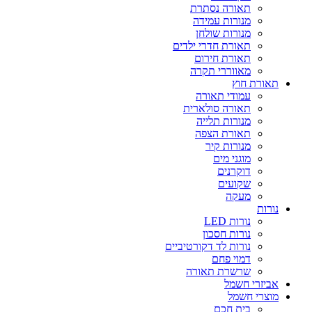
תאורה נסתרת
מנורות עמידה
מנורות שולחן
תאורת חדרי ילדים
תאורת חירום
מאווררי תקרה
תאורת חוץ
עמודי תאורה
תאורה סולארית
מנורות תלייה
תאורת הצפה
מנורות קיר
מוגני מים
דוקרנים
שקועים
מעקה
נורות
נורות LED
נורות חסכון
נורות לד דקורטיביים
דמוי פחם
שרשרת תאורה
אביזרי חשמל
מוצרי חשמל
בית חכם