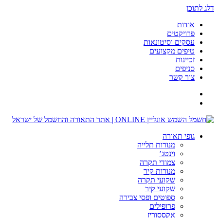
דלג לתוכן
אודות
פרויקטים
עסקים וסיטונאות
טיפים מקצועים
זכיינות
סניפים
צור קשר
גופי תאורה
מנורות תלייה
וינטג’
צמודי תקרה
מנורות קיר
שקועי תקרה
שקועי קיר
ספוטים ופסי צבירה
פרופילים
אקססוריז