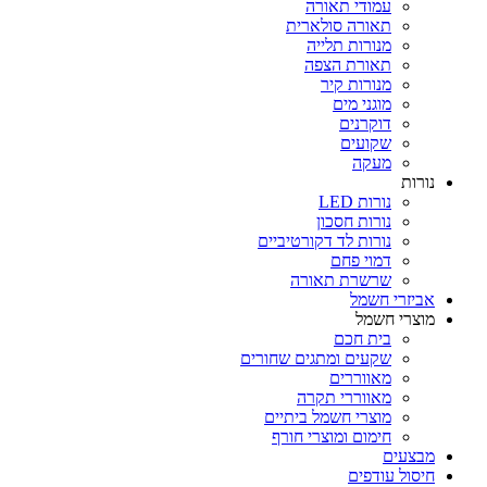
עמודי תאורה
תאורה סולארית
מנורות תלייה
תאורת הצפה
מנורות קיר
מוגני מים
דוקרנים
שקועים
מעקה
נורות
נורות LED
נורות חסכון
נורות לד דקורטיביים
דמוי פחם
שרשרת תאורה
אביזרי חשמל
מוצרי חשמל
בית חכם
שקעים ומתגים שחורים
מאווררים
מאווררי תקרה
מוצרי חשמל ביתיים
חימום ומוצרי חורף
מבצעים
חיסול עודפים