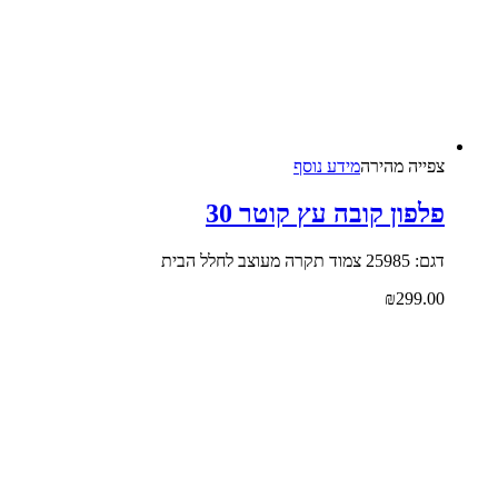
צפייה‬ ‫מהירה‬
מידע נוסף
פלפון קובה עץ קוטר 30
דגם: 25985 צמוד תקרה מעוצב לחלל הבית
₪
299.00