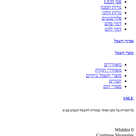
פסי LED
נורות חסכון
נורות הלוגן
פלורסנטים
דמוי פחם
דמוי להט
אביזרי חשמל
מוצרי חשמל
מאווררים
מאווררי תקרה
מוצרי חשמל ביתיים
תנורים
מפזרי חום
SALE
כל הזכויות על תוכן האתר שמורות לחשמל השמש בע״מ
10% הנחה בקניה מעל 100 ₪ קוד קופון
Wishlist
0
Continue Shopping