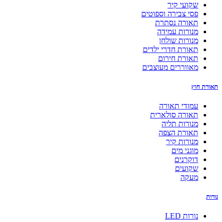
שקועי קיר
פסי צבירה וספוטים
תאורה נסתרת
מנורות עמידה
מנורות שולחן
תאורת חדרי ילדים
תאורת חירום
מאווררים מעוצבים
תאורת חוץ
עמודי תאורה
תאורה סולארית
מנורות תליה
תאורת הצפה
מנורות קיר
מוגני מים
דוקרנים
שקועים
מעקה
נורות
נורות LED