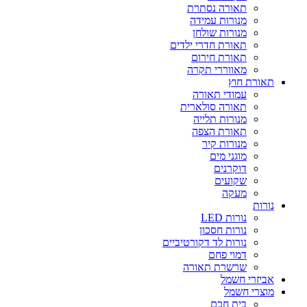
תאורה נסתרת
מנורות עמידה
מנורות שולחן
תאורת חדרי ילדים
תאורת חירום
מאווררי תקרה
תאורת חוץ
עמודי תאורה
תאורה סולארית
מנורות תלייה
תאורת הצפה
מנורות קיר
מוגני מים
דוקרנים
שקועים
מעקה
נורות
נורות LED
נורות חסכון
נורות לד דקורטיביים
דמוי פחם
שרשרת תאורה
אביזרי חשמל
מוצרי חשמל
בית חכם