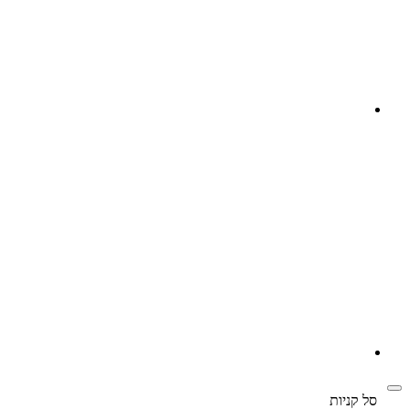
‫
סל קניות‬