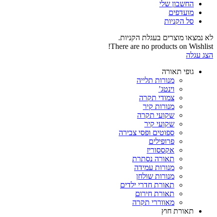
החשבון שלי‬
‫מועדפים‬‬
סל הקניות
לא נמצאו מוצרים בעגלת הקניות.
There are no products on Wishlist!
הצג עגלה
גופי תאורה
מנורות תלייה
וינטג’
צמודי תקרה
מנורות קיר
שקועי תקרה
שקועי קיר
ספוטים ופסי צבירה
פרופילים
אקססוריז
תאורה נסתרת
מנורות עמידה
מנורות שולחן
תאורת חדרי ילדים
תאורת חירום
מאווררי תקרה
תאורת חוץ