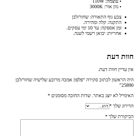
• עוצמה: 110W
• גוון אור: 3000K
צבע גוף התאורה: שחור/לבן
התקנה: קלה ומהירה.
זמן אספקה: עד 10 ימי עסקים.
אחריות: יבואן רשמי לשנה.
חוות דעת
אין עדיין חוות דעת.
היה הראשון לכתוב סקירה “פלפון אמבה מרובע שלישיה שחור/לבן
25890”
האימייל לא יוצג באתר.
שדות החובה מסומנים
*
הדירוג שלך
*
הביקורת שלך
*