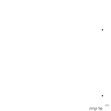
‫
סל קניות‬