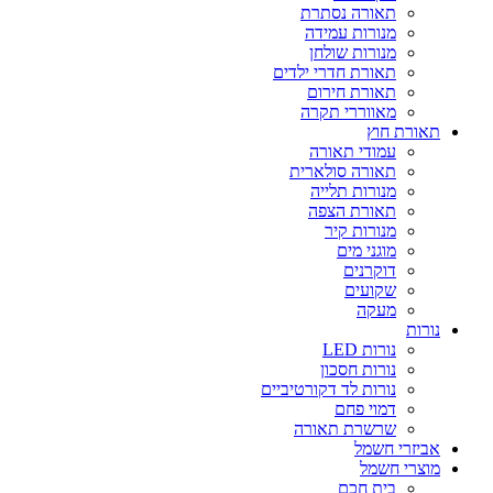
תאורה נסתרת
מנורות עמידה
מנורות שולחן
תאורת חדרי ילדים
תאורת חירום
מאווררי תקרה
תאורת חוץ
עמודי תאורה
תאורה סולארית
מנורות תלייה
תאורת הצפה
מנורות קיר
מוגני מים
דוקרנים
שקועים
מעקה
נורות
נורות LED
נורות חסכון
נורות לד דקורטיביים
דמוי פחם
שרשרת תאורה
אביזרי חשמל
מוצרי חשמל
בית חכם