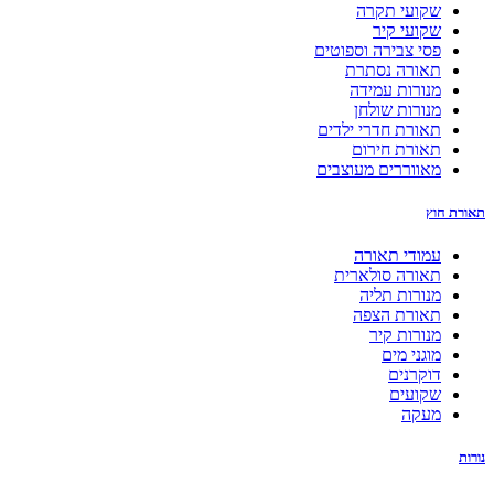
שקועי תקרה
שקועי קיר
פסי צבירה וספוטים
תאורה נסתרת
מנורות עמידה
מנורות שולחן
תאורת חדרי ילדים
תאורת חירום
מאווררים מעוצבים
תאורת חוץ
עמודי תאורה
תאורה סולארית
מנורות תליה
תאורת הצפה
מנורות קיר
מוגני מים
דוקרנים
שקועים
מעקה
נורות