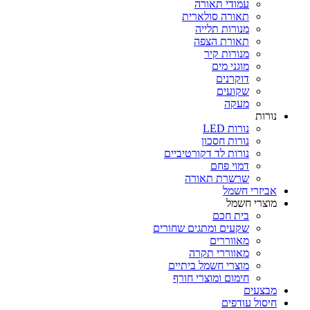
עמודי תאורה
תאורה סולארית
מנורות תלייה
תאורת הצפה
מנורות קיר
מוגני מים
דוקרנים
שקועים
מעקה
נורות
נורות LED
נורות חסכון
נורות לד דקורטיביים
דמוי פחם
שרשרת תאורה
אביזרי חשמל
מוצרי חשמל
בית חכם
שקעים ומתגים שחורים
מאווררים
מאווררי תקרה
מוצרי חשמל ביתיים
חימום ומוצרי חורף
מבצעים
חיסול עודפים