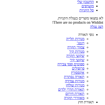
החשבון שלי‬
‫מועדפים‬‬
סל הקניות
לא נמצאו מוצרים בעגלת הקניות.
There are no products on Wishlist!
הצג עגלה
גופי תאורה
מנורות תלייה
וינטג’
צמודי תקרה
מנורות קיר
שקועי תקרה
שקועי קיר
ספוטים ופסי צבירה
פרופילים
אקססוריז
תאורה נסתרת
מנורות עמידה
מנורות שולחן
תאורת חדרי ילדים
תאורת חירום
מאווררי תקרה
תאורת חוץ