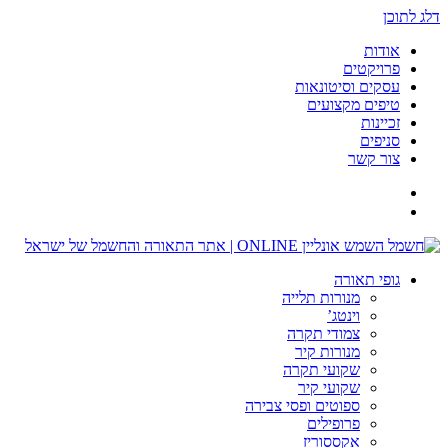
דלג לתוכן
אודות
פרויקטים
עסקים וסיטונאות
טיפים מקצועים
זכיינות
סניפים
צור קשר
גופי תאורה
מנורות תלייה
וינטג’
צמודי תקרה
מנורות קיר
שקועי תקרה
שקועי קיר
ספוטים ופסי צבירה
פרופילים
אקססוריז