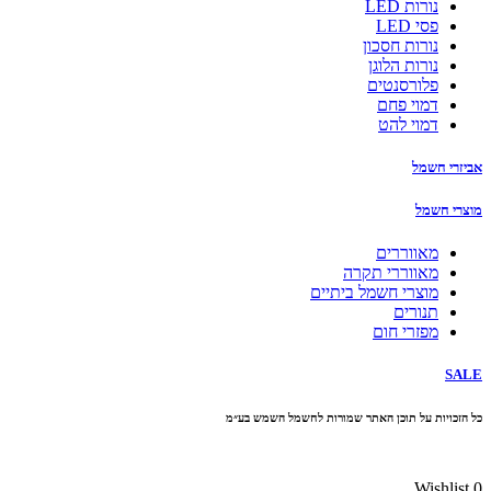
נורות LED
פסי LED
נורות חסכון
נורות הלוגן
פלורסנטים
דמוי פחם
דמוי להט
אביזרי חשמל
מוצרי חשמל
מאווררים
מאווררי תקרה
מוצרי חשמל ביתיים
תנורים
מפזרי חום
SALE
כל הזכויות על תוכן האתר שמורות לחשמל השמש בע״מ
10% הנחה בקניה מעל 100 ₪ קוד קופון
Wishlist
0