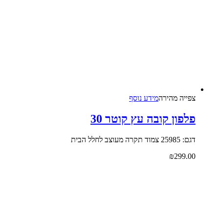
צפייה‬ ‫מהירה‬
מידע נוסף
פלפון קובה עץ קוטר 30
דגם: 25985 צמוד תקרה מעוצב לחלל הבית
₪
299.00