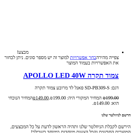
מבצע!
צפייה‬ ‫מהירה‬
בחר אפשרויות
למוצר זה יש מספר סוגים. ניתן לבחור
את האפשרויות בעמוד המוצר
צמוד תקרה APOLLO LED 40W
דגם: SD-PB309-S פאנל לד מרובע צמוד תקרה
199.00
₪
המחיר המקורי היה: ₪199.00.
149.00
₪
המחיר הנוכחי
הוא: ₪149.00.
הרשם לניוזלטר שלנו
הירשם לקבלת הניוזלטר שלנו ותהיה הראשון לדעת על כל המבצעים,
המוצרים החדשים וקבל הצעות מיוחדות במיוחד בשבילך!