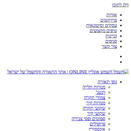
דלג לתוכן
אודות
פרויקטים
עסקים וסיטונאות
טיפים מקצועים
זכיינות
סניפים
צור קשר
גופי תאורה
מנורות תלייה
וינטג’
צמודי תקרה
מנורות קיר
שקועי תקרה
שקועי קיר
ספוטים ופסי צבירה
פרופילים
אקססוריז