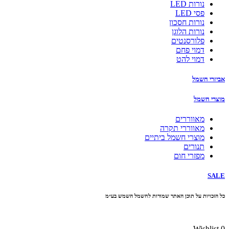
נורות LED
פסי LED
נורות חסכון
נורות הלוגן
פלורסנטים
דמוי פחם
דמוי להט
אביזרי חשמל
מוצרי חשמל
מאווררים
מאווררי תקרה
מוצרי חשמל ביתיים
תנורים
מפזרי חום
SALE
כל הזכויות על תוכן האתר שמורות לחשמל השמש בע״מ
10% הנחה בקניה מעל 100 ₪ קוד קופון
Wishlist
0