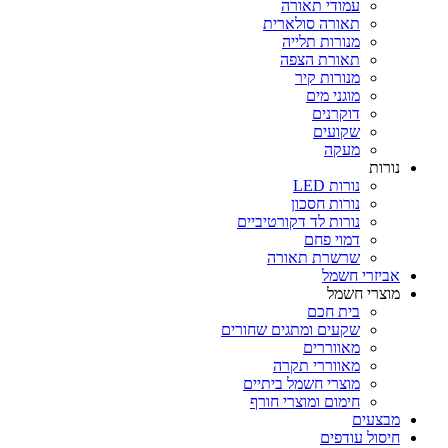
עמודי תאורה
תאורה סולארית
מנורות תלייה
תאורת הצפה
מנורות קיר
מוגני מים
דוקרנים
שקועים
מעקה
נורות
נורות LED
נורות חסכון
נורות לד דקורטיביים
דמוי פחם
שרשרת תאורה
אביזרי חשמל
מוצרי חשמל
בית חכם
שקעים ומתגים שחורים
מאווררים
מאווררי תקרה
מוצרי חשמל ביתיים
חימום ומוצרי חורף
מבצעים
חיסול עודפים