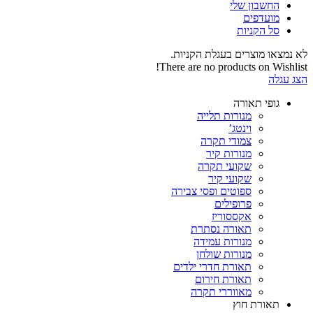
החשבון שלי‬
‫מועדפים‬‬
סל הקניות
לא נמצאו מוצרים בעגלת הקניות.
There are no products on Wishlist!
הצג עגלה
גופי תאורה
מנורות תלייה
וינטג’
צמודי תקרה
מנורות קיר
שקועי תקרה
שקועי קיר
ספוטים ופסי צבירה
פרופילים
אקססוריז
תאורה נסתרת
מנורות עמידה
מנורות שולחן
תאורת חדרי ילדים
תאורת חירום
מאווררי תקרה
תאורת חוץ