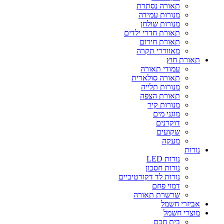
תאורה נסתרת
מנורות עמידה
מנורות שולחן
תאורת חדרי ילדים
תאורת חירום
מאווררי תקרה
תאורת חוץ
עמודי תאורה
תאורה סולארית
מנורות תלייה
תאורת הצפה
מנורות קיר
מוגני מים
דוקרנים
שקועים
מעקה
נורות
נורות LED
נורות חסכון
נורות לד דקורטיביים
דמוי פחם
שרשרת תאורה
אביזרי חשמל
מוצרי חשמל
בית חכם