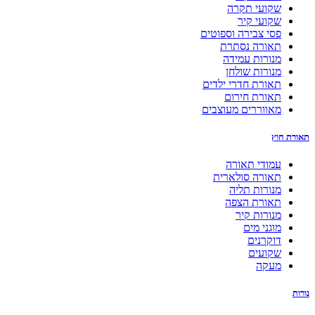
שקועי תקרה
שקועי קיר
פסי צבירה וספוטים
תאורה נסתרת
מנורות עמידה
מנורות שולחן
תאורת חדרי ילדים
תאורת חירום
מאווררים מעוצבים
תאורת חוץ
עמודי תאורה
תאורה סולארית
מנורות תליה
תאורת הצפה
מנורות קיר
מוגני מים
דוקרנים
שקועים
מעקה
נורות