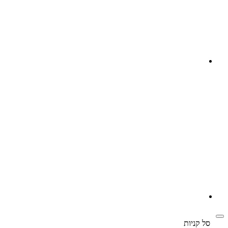
‫
סל קניות‬