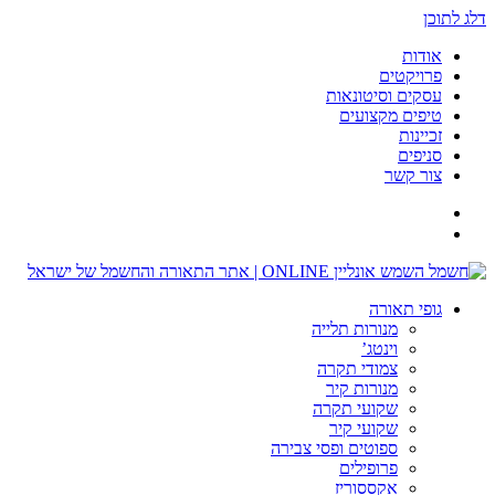
דלג לתוכן
אודות
פרויקטים
עסקים וסיטונאות
טיפים מקצועים
זכיינות
סניפים
צור קשר
גופי תאורה
מנורות תלייה
וינטג’
צמודי תקרה
מנורות קיר
שקועי תקרה
שקועי קיר
ספוטים ופסי צבירה
פרופילים
אקססוריז