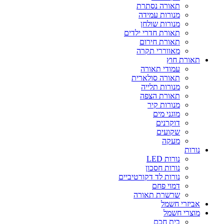
תאורה נסתרת
מנורות עמידה
מנורות שולחן
תאורת חדרי ילדים
תאורת חירום
מאווררי תקרה
תאורת חוץ
עמודי תאורה
תאורה סולארית
מנורות תלייה
תאורת הצפה
מנורות קיר
מוגני מים
דוקרנים
שקועים
מעקה
נורות
נורות LED
נורות חסכון
נורות לד דקורטיביים
דמוי פחם
שרשרת תאורה
אביזרי חשמל
מוצרי חשמל
בית חכם