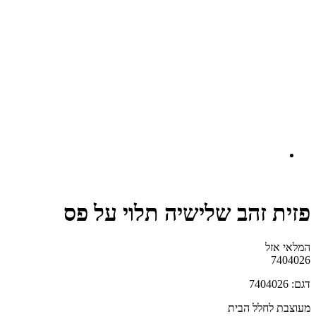
 זהב שלישיה תלוי על פס
זל
7
לחלל הבית