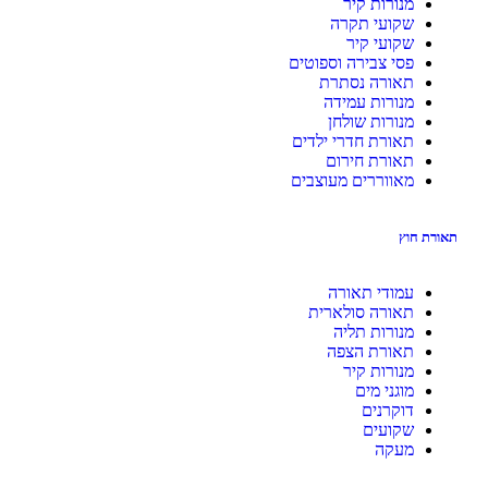
מנורות קיר
שקועי תקרה
שקועי קיר
פסי צבירה וספוטים
תאורה נסתרת
מנורות עמידה
מנורות שולחן
תאורת חדרי ילדים
תאורת חירום
מאווררים מעוצבים
ת חוץ
עמודי תאורה
תאורה סולארית
מנורות תליה
תאורת הצפה
מנורות קיר
מוגני מים
דוקרנים
שקועים
מעקה