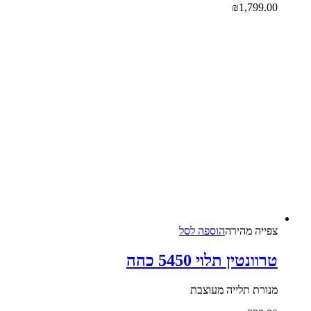
₪
1,799.0
צפייה‬ ‫מהירה
הוספה לסל
רוונטין תלוי 5450 כהה
נורת תלייה מעוצבת