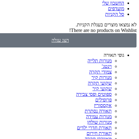
החשבון שלי
‫מועדפים‬
ל הקניות
ו מוצרים בעגלת הקניות.
There are no products on W
הצג עגלה
ופי תאורה
מנורות תלייה
וינטג’
צמודי תקרה
מנורות קיר
שקועי תקרה
שקועי קיר
ספוטים ופסי צבירה
פרופילים
אקססוריז
תאורה נסתרת
מנורות עמידה
מנורות שולחן
תאורת חדרי ילדים
תאורת חירום
מאווררי תקרה