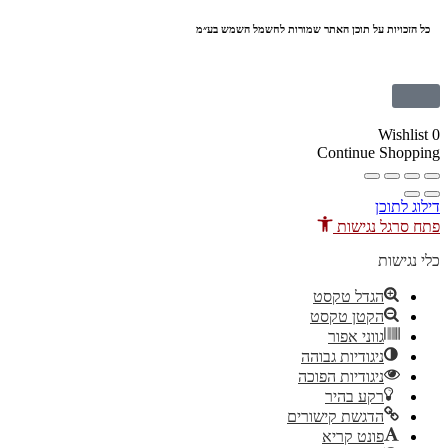
יות על תוכן האתר שמורות לחשמל השמש בע״מ
Wi
Continue S
וכן
ל נגישות
ות
הגדל טקסט
הקטן טקסט
גווני אפור
ניגודיות גבוהה
ניגודיות הפוכה
רקע בהיר
הדגשת קישורים
פונט קריא