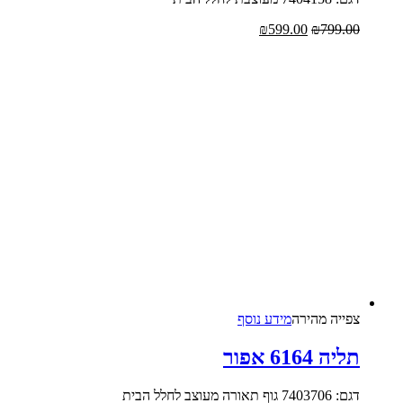
₪
599.00
₪
799.0
צפייה‬ ‫מהירה
מידע נוסף
יה 6164 אפור
7403706 גוף תאורה מעוצב לחלל הבית