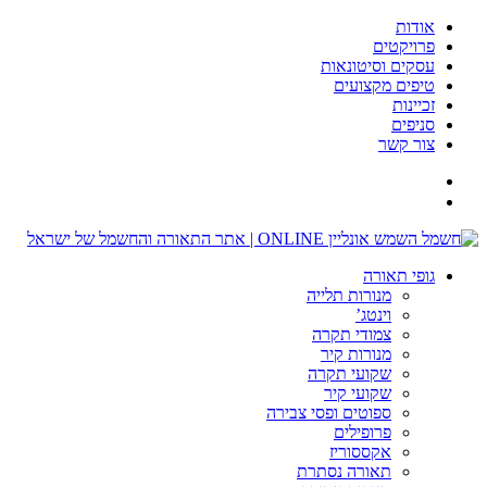
ודות
רויקטים
סקים וסיטונאות
יפים מקצועים
כיינות
ניפים
ור קשר
ופי תאורה
מנורות תלייה
וינטג’
צמודי תקרה
מנורות קיר
שקועי תקרה
שקועי קיר
ספוטים ופסי צבירה
פרופילים
אקססוריז
תאורה נסתרת