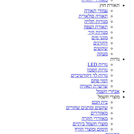
אורת חוץ
עמודי תאורה
תאורה סולארית
מנורות תלייה
תאורת הצפה
מנורות קיר
מוגני מים
דוקרנים
שקועים
מעקה
ורות
נורות LED
נורות חסכון
נורות לד דקורטיביים
דמוי פחם
שרשרת תאורה
ביזרי חשמל
וצרי חשמל
בית חכם
שקעים ומתגים שחורים
מאווררים
מאווררי תקרה
מוצרי חשמל ביתיים
חימום ומוצרי חורף