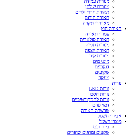
מנורות עמידה
מנורות שולחן
תאורת חדרי ילדים
תאורת חירום
מאווררי תקרה
אורת חוץ
עמודי תאורה
תאורה סולארית
מנורות תלייה
תאורת הצפה
מנורות קיר
מוגני מים
דוקרנים
שקועים
מעקה
ורות
נורות LED
נורות חסכון
נורות לד דקורטיביים
דמוי פחם
שרשרת תאורה
ביזרי חשמל
וצרי חשמל
בית חכם
שקעים ומתגים שחורים