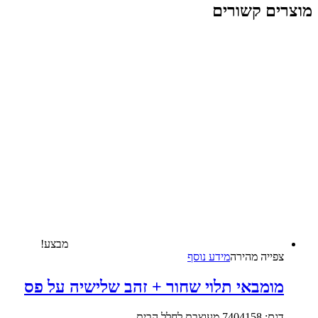
ם קשורים
מבצע!
צפייה‬ ‫מהירה
מידע נוסף
ומבאי תלוי שחור + זהב שלישיה על פס
 7404158 מעוצבת לחלל הבית