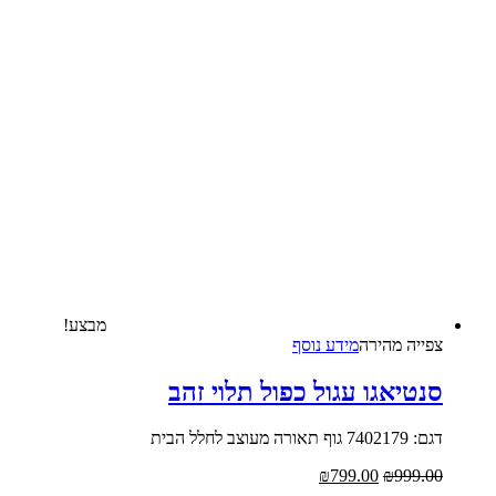
מבצע!
צפייה‬ ‫מהירה
מידע נוסף
נטיאגו עגול כפול תלוי זהב
7402179 גוף תאורה מעוצב לחלל הבית
₪
799.00
₪
999.0