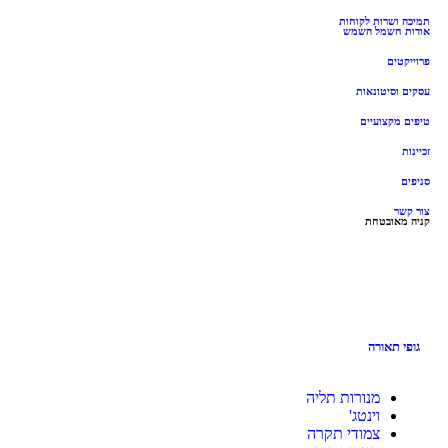
שרות לקוחות
חשמל השמש
ם
סיטונאות
קצועיים
ובטחת
תאורה
מנורות תליה
וינטג'
צמודי תקרה