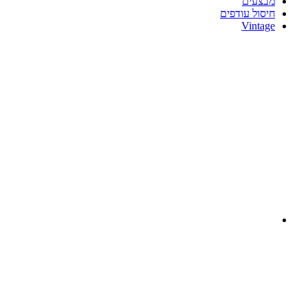
בצעים
יסול עודפים
Vintag