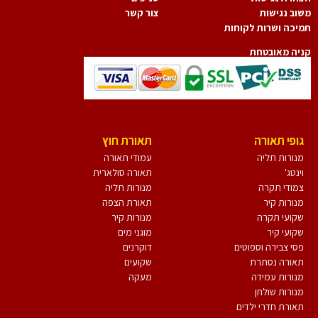
וב נגישות
צור קשר
יכה ושרות לקוחות
יה מאובטחת
גופי תאורה
תאורת חוץ
מנורות תליה
עמודי תאורה
וינטג'
תאורה סולארית
צמודי תקרה
מנורות תליה
מנורות קיר
תאורת הצפה
שקועי תקרה
מנורות קיר
שקועי קיר
מוגני מים
פסי צבירה וספוטים
דוקרנים
תאורה נסתרת
שקועים
מנורות עמידה
מעקה
מנורות שולחן
תאורת חדרי ילדים