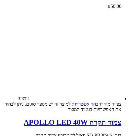
₪
50.00
מבצע!
צפייה‬ ‫מהירה‬
בחר אפשרויות
למוצר זה יש מספר סוגים. ניתן לבחור
את האפשרויות בעמוד המוצר
צמוד תקרה APOLLO LED 40W
דגם: SD-PB309-S פאנל לד מרובע צמוד תקרה