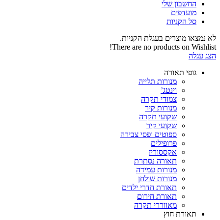
החשבון שלי‬
‫מועדפים‬‬
סל הקניות
לא נמצאו מוצרים בעגלת הקניות.
There are no products on Wishlist!
הצג עגלה
גופי תאורה
מנורות תלייה
וינטג’
צמודי תקרה
מנורות קיר
שקועי תקרה
שקועי קיר
ספוטים ופסי צבירה
פרופילים
אקססוריז
תאורה נסתרת
מנורות עמידה
מנורות שולחן
תאורת חדרי ילדים
תאורת חירום
מאווררי תקרה
תאורת חוץ