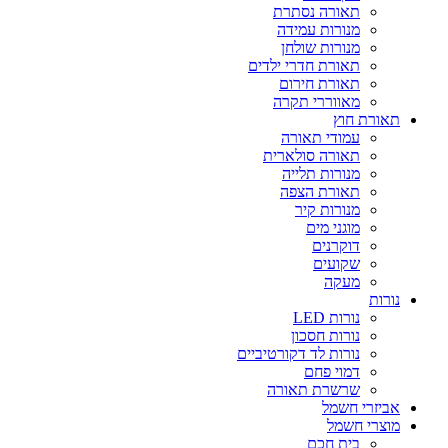
תאורה נסתרת
מנורות עמידה
מנורות שולחן
תאורת חדרי ילדים
תאורת חירום
מאווררי תקרה
תאורת חוץ
עמודי תאורה
תאורה סולארית
מנורות תלייה
תאורת הצפה
מנורות קיר
מוגני מים
דוקרנים
שקועים
מעקה
נורות
נורות LED
נורות חסכון
נורות לד דקורטיביים
דמוי פחם
שרשרת תאורה
אביזרי חשמל
מוצרי חשמל
בית חכם