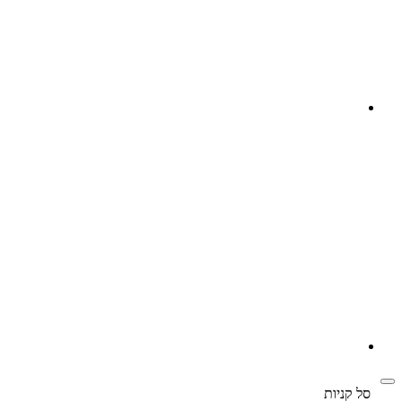
‫
סל קניות‬