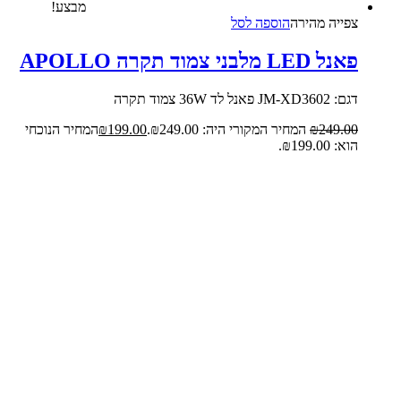
מבצע!
צפייה‬ ‫מהירה‬
הוספה לסל
פאנל LED מלבני צמוד תקרה APOLLO
דגם: JM-XD3602 פאנל לד 36W צמוד תקרה
249.00
₪
המחיר המקורי היה: ₪249.00.
199.00
₪
המחיר הנוכחי
הוא: ₪199.00.