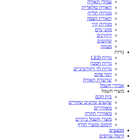
עמודי תאורה
תאורה סולארית
מנורות תלייה
תאורת הצפה
מנורות קיר
מוגני מים
דוקרנים
שקועים
מעקה
נורות
נורות LED
נורות חסכון
נורות לד דקורטיביים
דמוי פחם
שרשרת תאורה
אביזרי חשמל
מוצרי חשמל
בית חכם
שקעים ומתגים שחורים
מאווררים
מאווררי תקרה
מוצרי חשמל ביתיים
חימום ומוצרי חורף
מבצעים
חיסול עודפים