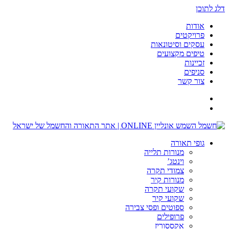
דלג לתוכן
אודות
פרויקטים
עסקים וסיטונאות
טיפים מקצועים
זכיינות
סניפים
צור קשר
גופי תאורה
מנורות תלייה
וינטג’
צמודי תקרה
מנורות קיר
שקועי תקרה
שקועי קיר
ספוטים ופסי צבירה
פרופילים
אקססוריז