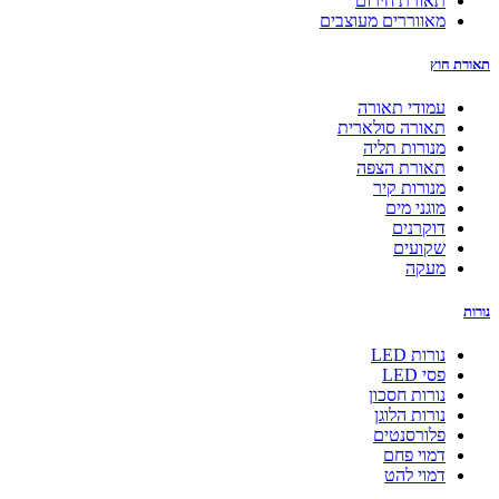
תאורת חירום
מאווררים מעוצבים
תאורת חוץ
עמודי תאורה
תאורה סולארית
מנורות תליה
תאורת הצפה
מנורות קיר
מוגני מים
דוקרנים
שקועים
מעקה
נורות
נורות LED
פסי LED
נורות חסכון
נורות הלוגן
פלורסנטים
דמוי פחם
דמוי להט