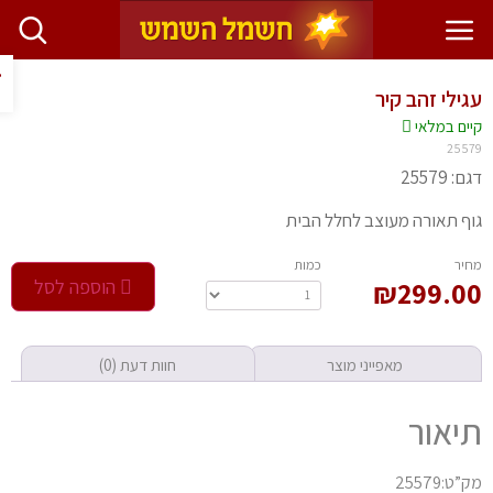
פתח ס
ילי זהב קיר
יים במלאי
255
 25579
ף תאורה מעוצב לחלל הבית
חיר
‫כמות‬
299.0
₪
הוספה לסל
מאפייני מוצר
חוות דעת (0)
יאור
ט:25579