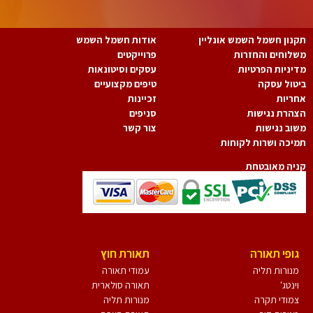
נון חשמל השמש אונליין
אודות חשמל השמש
לוחים והחזרות
פרוייקטים
יניות הפרטיות
עסקים וסיטונאות
טול עסקה
טיפים מקצועיים
ריות
זכיינות
הרת נגישות
סניפים
וב נגישות
צור קשר
יכה ושרות לקוחות
יה מאובטחת
גופי תאורה
תאורת חוץ
מנורות תליה
עמודי תאורה
וינטג'
תאורה סולארית
צמודי תקרה
מנורות תליה