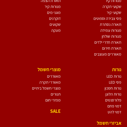
מנורות קיר
תאורת הצפה
שקועי תקרה
מנורות קיר
שקועי קיר
מוגני מים
פסי צבירה וספוטים
דוקרנים
תאורה נסתרת
שקועים
מנורות עמידה
מעקה
מנורות שולחן
תאורת חדרי ילדים
תאורת חירום
מאווררים מעוצבים
נורות
מוצרי חשמל
נורות LED
מאווררים
פסי LED
מאווררי תקרה
נורות חסכון
מוצרי חשמל ביתיים
נורות הלוגן
תנורים
פלורסנטים
מפזרי חום
דמוי פחם
SALE
דמוי להט
אביזרי חשמל