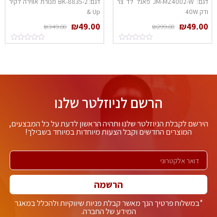
דגם: JM-MZ4002-W פאנל לד צר
דגם: 8835-2-BK מנורת אווירה לקיר
דק 40W
Up &
₪
49.00
₪
49.0
₪
349.00
₪
299.00
הרשם לניוזלטר שלנו
ירשם לקבלת הניוזלטר שלנו ותהיה הראשון לדעת על כל המבצעים,
המוצרים החדשים וקבל הצעות מיוחדות במיוחד בשבילך!
הרשמה
*במשלוח פרטיך הנך מאשר קבלת פניות שיווקיות ולהכלל במאגר
המידע של החברה.