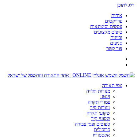
דלג לתוכן
אודות
פרויקטים
עסקים וסיטונאות
טיפים מקצועים
זכיינות
סניפים
צור קשר
גופי תאורה
מנורות תלייה
וינטג’
צמודי תקרה
מנורות קיר
שקועי תקרה
שקועי קיר
ספוטים ופסי צבירה
פרופילים
אקססוריז