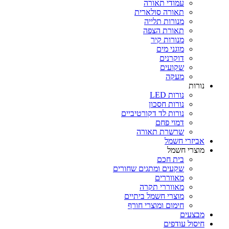
עמודי תאורה
תאורה סולארית
מנורות תלייה
תאורת הצפה
מנורות קיר
מוגני מים
דוקרנים
שקועים
מעקה
נורות
נורות LED
נורות חסכון
נורות לד דקורטיביים
דמוי פחם
שרשרת תאורה
אביזרי חשמל
מוצרי חשמל
בית חכם
שקעים ומתגים שחורים
מאווררים
מאווררי תקרה
מוצרי חשמל ביתיים
חימום ומוצרי חורף
מבצעים
חיסול עודפים