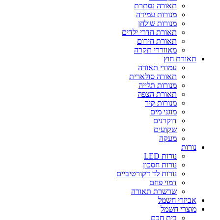
תאורה נסתרת
מנורות עמידה
מנורות שולחן
תאורת חדרי ילדים
תאורת חירום
מאווררי תקרה
תאורת חוץ
עמודי תאורה
תאורה סולארית
מנורות תלייה
תאורת הצפה
מנורות קיר
מוגני מים
דוקרנים
שקועים
מעקה
נורות
נורות LED
נורות חסכון
נורות לד דקורטיביים
דמוי פחם
שרשרת תאורה
אביזרי חשמל
מוצרי חשמל
בית חכם