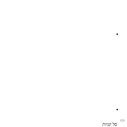
‫
סל קניות‬