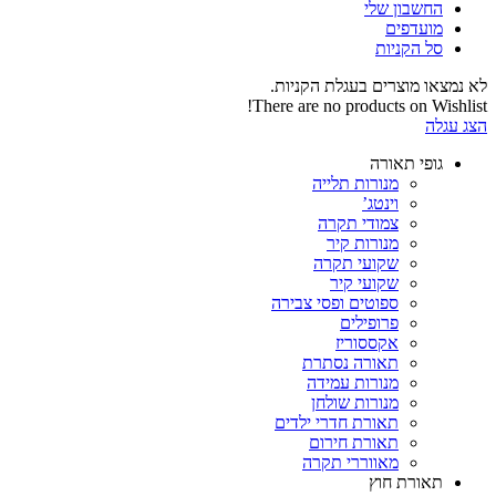
החשבון שלי‬
‫מועדפים‬‬
סל הקניות
לא נמצאו מוצרים בעגלת הקניות.
There are no products on Wishlist!
הצג עגלה
גופי תאורה
מנורות תלייה
וינטג’
צמודי תקרה
מנורות קיר
שקועי תקרה
שקועי קיר
ספוטים ופסי צבירה
פרופילים
אקססוריז
תאורה נסתרת
מנורות עמידה
מנורות שולחן
תאורת חדרי ילדים
תאורת חירום
מאווררי תקרה
תאורת חוץ