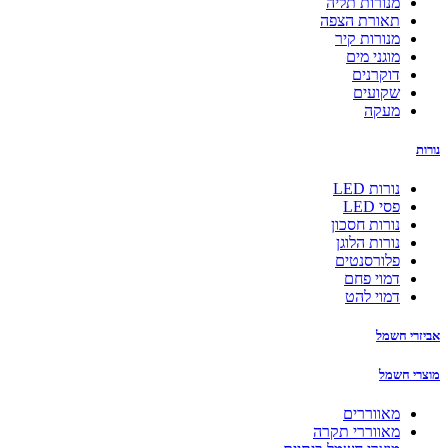
מנורות תליה
תאורת הצפה
מנורות קיר
מוגני מים
דוקרנים
שקועים
מעקה
נורות
נורות LED
פסי LED
נורות חסכון
נורות הלוגן
פלורסנטים
דמוי פחם
דמוי להט
אביזרי חשמל
מוצרי חשמל
מאווררים
מאווררי תקרה