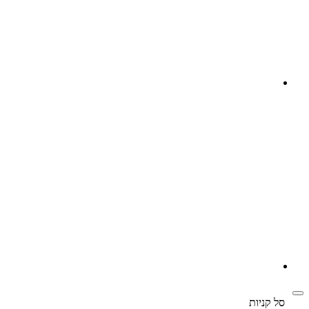
‫
סל קניות‬