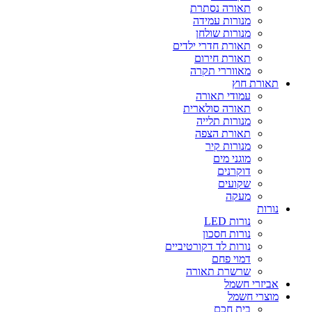
תאורה נסתרת
מנורות עמידה
מנורות שולחן
תאורת חדרי ילדים
תאורת חירום
מאווררי תקרה
תאורת חוץ
עמודי תאורה
תאורה סולארית
מנורות תלייה
תאורת הצפה
מנורות קיר
מוגני מים
דוקרנים
שקועים
מעקה
נורות
נורות LED
נורות חסכון
נורות לד דקורטיביים
דמוי פחם
שרשרת תאורה
אביזרי חשמל
מוצרי חשמל
בית חכם