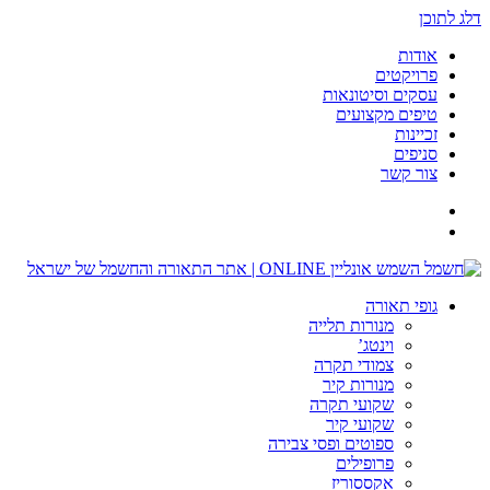
דלג לתוכן
אודות
פרויקטים
עסקים וסיטונאות
טיפים מקצועים
זכיינות
סניפים
צור קשר
גופי תאורה
מנורות תלייה
וינטג’
צמודי תקרה
מנורות קיר
שקועי תקרה
שקועי קיר
ספוטים ופסי צבירה
פרופילים
אקססוריז