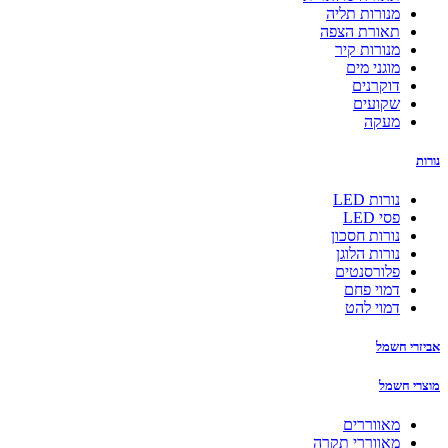
מנורות תליה
תאורת הצפה
מנורות קיר
מוגני מים
דוקרנים
שקועים
מעקה
נורות
נורות LED
פסי LED
נורות חסכון
נורות הלוגן
פלורסנטים
דמוי פחם
דמוי להט
אביזרי חשמל
מוצרי חשמל
מאווררים
מאווררי תקרה