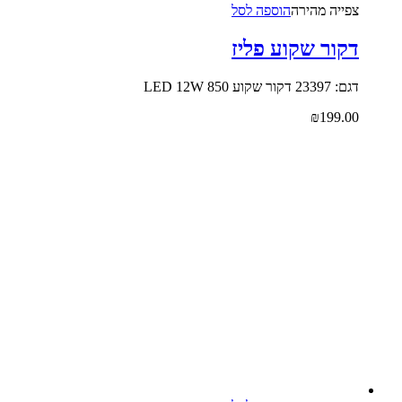
צפייה‬ ‫מהירה‬
הוספה לסל
דקור שקוע פליז
דגם: 23397 דקור שקוע LED 12W 850
₪
199.00