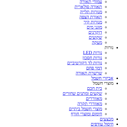
עמודי תאורה
תאורה סולארית
מנורות תלייה
תאורת הצפה
מנורות קיר
מוגני מים
דוקרנים
שקועים
מעקה
נורות
נורות LED
נורות חסכון
נורות לד דקורטיביים
דמוי פחם
שרשרת תאורה
אביזרי חשמל
מוצרי חשמל
בית חכם
שקעים ומתגים שחורים
מאווררים
מאווררי תקרה
מוצרי חשמל ביתיים
חימום ומוצרי חורף
מבצעים
חיסול עודפים