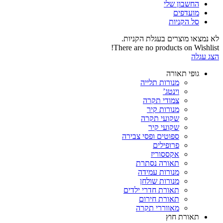
החשבון שלי‬
‫מועדפים‬‬
סל הקניות
לא נמצאו מוצרים בעגלת הקניות.
There are no products on Wishlist!
הצג עגלה
גופי תאורה
מנורות תלייה
וינטג’
צמודי תקרה
מנורות קיר
שקועי תקרה
שקועי קיר
ספוטים ופסי צבירה
פרופילים
אקססוריז
תאורה נסתרת
מנורות עמידה
מנורות שולחן
תאורת חדרי ילדים
תאורת חירום
מאווררי תקרה
תאורת חוץ