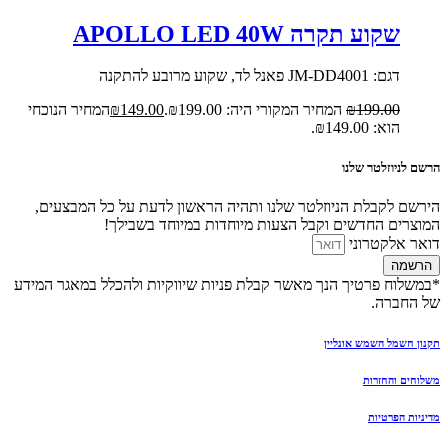
שקוע תקרה APOLLO LED 40W
דגם: JM-DD4001 פאנל לד, שקוע מרובע להתקנה
199.00
₪
המחיר המקורי היה: ₪199.00.
149.00
₪
המחיר הנוכחי
הוא: ₪149.00.
הרשם לניוזלטר שלנו
הירשם לקבלת הניוזלטר שלנו ותהיה הראשון לדעת על כל המבצעים,
המוצרים החדשים וקבל הצעות מיוחדות במיוחד בשבילך!
דואר אלקטרוני
הרשמה
*במשלוח פרטיך הנך מאשר קבלת פניות שיווקיות ולהכלל במאגר המידע
של החברה.
תקנון חשמל השמש אונליין
משלוחים והחזרות
מדיניות הפרטיות