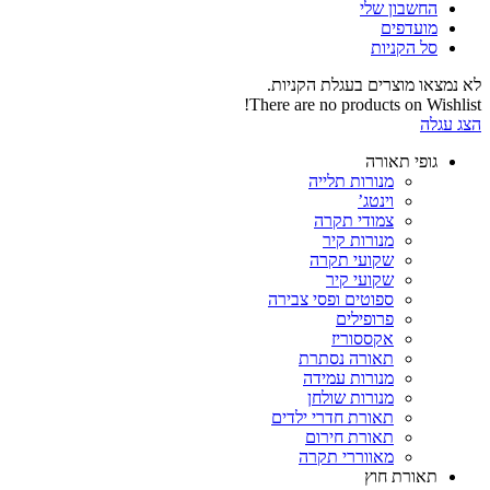
החשבון שלי‬
‫מועדפים‬‬
סל הקניות
לא נמצאו מוצרים בעגלת הקניות.
There are no products on Wishlist!
הצג עגלה
גופי תאורה
מנורות תלייה
וינטג’
צמודי תקרה
מנורות קיר
שקועי תקרה
שקועי קיר
ספוטים ופסי צבירה
פרופילים
אקססוריז
תאורה נסתרת
מנורות עמידה
מנורות שולחן
תאורת חדרי ילדים
תאורת חירום
מאווררי תקרה
תאורת חוץ