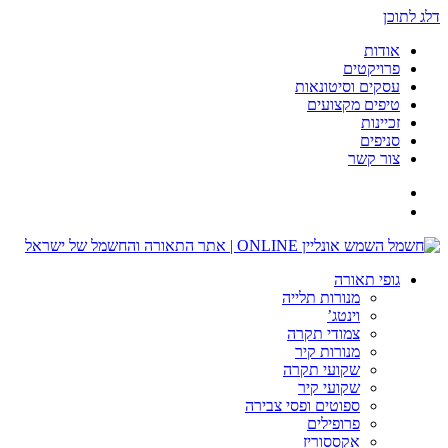
דלג לתוכן
אודות
פרויקטים
עסקים וסיטונאות
טיפים מקצועים
זכיינות
סניפים
צור קשר
גופי תאורה
מנורות תלייה
וינטג’
צמודי תקרה
מנורות קיר
שקועי תקרה
שקועי קיר
ספוטים ופסי צבירה
פרופילים
אקססוריז