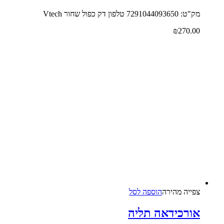
מק"ט: 7291044093650 טלפון דק כפול שחור Vtech
₪
270.00
צפייה‬ ‫מהירה‬
הוספה לסל
אורכידאה תליה