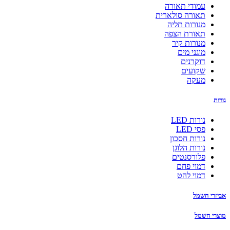
עמודי תאורה
תאורה סולארית
מנורות תליה
תאורת הצפה
מנורות קיר
מוגני מים
דוקרנים
שקועים
מעקה
נורות
נורות LED
פסי LED
נורות חסכון
נורות הלוגן
פלורסנטים
דמוי פחם
דמוי להט
אביזרי חשמל
מוצרי חשמל