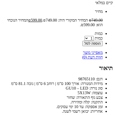
קיים במלאי
‫מחיר‬
749.00
₪
המחיר המקורי היה: ₪749.00.
599.00
₪
המחיר הנוכחי
הוא: ₪599.00.
‫כמות‬
כמות
הוספה לסל
מאפייני מוצר
חוות דעת (0)
תיאור
דגם: 98765110
מידות המנורה: אורך 100 ס”מ | רוחב 6 ס”מ | גובה 81.1 ס”מ
סוג נורה: GU10 – LED
עוצמה: 5X13W
צבע גוף התאורה: שחור
התקנה: קלה ומהירה.
זמן אספקה: עד 10 ימי עסקים.
אחריות: יבואן רשמי לשנה.