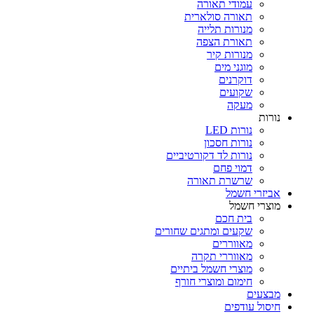
עמודי תאורה
תאורה סולארית
מנורות תלייה
תאורת הצפה
מנורות קיר
מוגני מים
דוקרנים
שקועים
מעקה
נורות
נורות LED
נורות חסכון
נורות לד דקורטיביים
דמוי פחם
שרשרת תאורה
אביזרי חשמל
מוצרי חשמל
בית חכם
שקעים ומתגים שחורים
מאווררים
מאווררי תקרה
מוצרי חשמל ביתיים
חימום ומוצרי חורף
מבצעים
חיסול עודפים