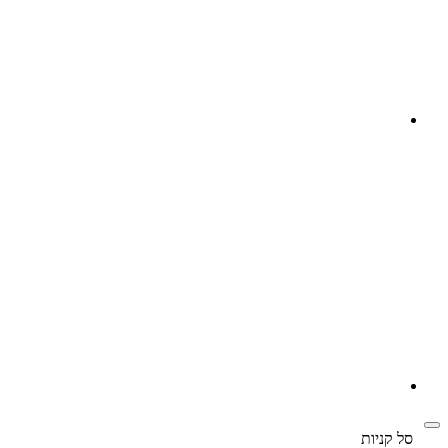
‫
סל קניות‬