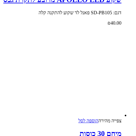
דגם: SD-PB105 פאנל לד שקוע להתקנה קלה
₪
40.00
צפייה‬ ‫מהירה‬
הוספה לסל
מיחם 30 כוסות