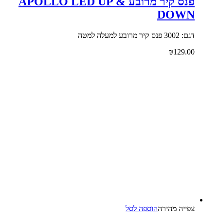
פנס קיר מרובע APOLLO LED UP &
DOWN
דגם: 3002 פנס קיר מרובע למעלה למטה
₪
129.00
צפייה‬ ‫מהירה‬
הוספה לסל