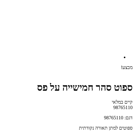
מבצע!
ספוט סהר חמישייה על פס
קיים במלאי‬
98765110
דגם: 98765110
ספוטים למתן תאורה נקודתית