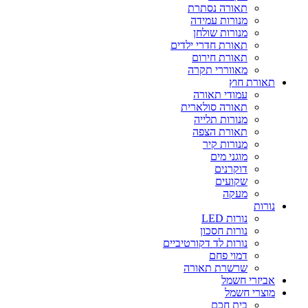
תאורה נסתרת
מנורות עמידה
מנורות שולחן
תאורת חדרי ילדים
תאורת חירום
מאווררי תקרה
תאורת חוץ
עמודי תאורה
תאורה סולארית
מנורות תלייה
תאורת הצפה
מנורות קיר
מוגני מים
דוקרנים
שקועים
מעקה
נורות
נורות LED
נורות חסכון
נורות לד דקורטיביים
דמוי פחם
שרשרת תאורה
אביזרי חשמל
מוצרי חשמל
בית חכם