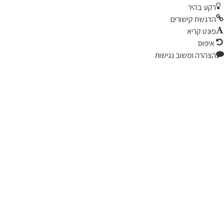
קע בהיר
דגשת קישורים
ונט קריא
יפוס
צהרה ומשוב נגישות