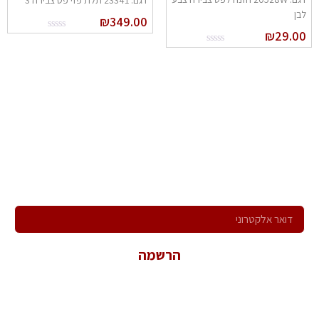
דגם: 23341 תלת פזי פס צבירה 3
בן
₪
349.00
₪
29.0
הרשם לניוזלטר שלנו
ירשם לקבלת הניוזלטר שלנו ותהיה הראשון לדעת על כל המבצעים,
המוצרים החדשים וקבל הצעות מיוחדות במיוחד בשבילך!
הרשמה
*במשלוח פרטיך הנך מאשר קבלת פניות שיווקיות ולהכלל במאגר
המידע של החברה.