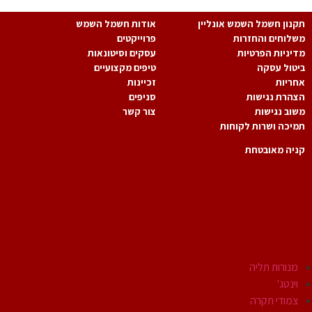
נון חשמל השמש אונליין
אודות חשמל השמש
לוחים והחזרות
פרוייקטים
יניות הפרטיות
עסקים וסיטונאות
טול עסקה
טיפים מקצועיים
ריות
זכיינות
הרת נגישות
סניפים
וב נגישות
צור קשר
יכה ושרות לקוחות
יה מאובטחת
גופי תאורה
מנורות תליה
וינטג'
צמודי תקרה