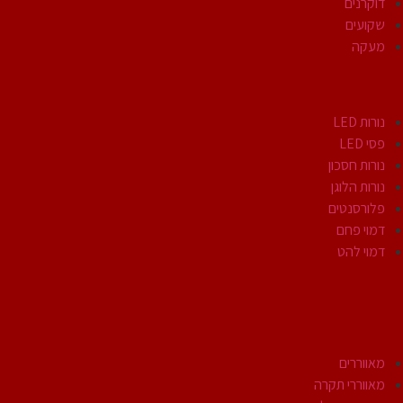
דוקרנים
שקועים
מעקה
נורות
נורות LED
פסי LED
נורות חסכון
נורות הלוגן
פלורסנטים
דמוי פחם
דמוי להט
אביזרי חשמל
מוצרי חשמל
מאווררים
מאווררי תקרה