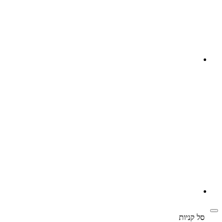
‫
סל קניות‬