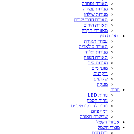
תאורה נסתרת
מנורות עמידה
מנורות שולחן
תאורת חדרי ילדים
תאורת חירום
מאווררי תקרה
תאורת חוץ
עמודי תאורה
תאורה סולארית
מנורות תלייה
תאורת הצפה
מנורות קיר
מוגני מים
דוקרנים
שקועים
מעקה
נורות
נורות LED
נורות חסכון
נורות לד דקורטיביים
דמוי פחם
שרשרת תאורה
אביזרי חשמל
מוצרי חשמל
בית חכם