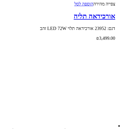
צפייה‬ ‫מהירה‬
הוספה לסל
אורכידאה תליה
דגם: 23952 אורכידאה תלוי LED 72W זהב
₪
3,499.00