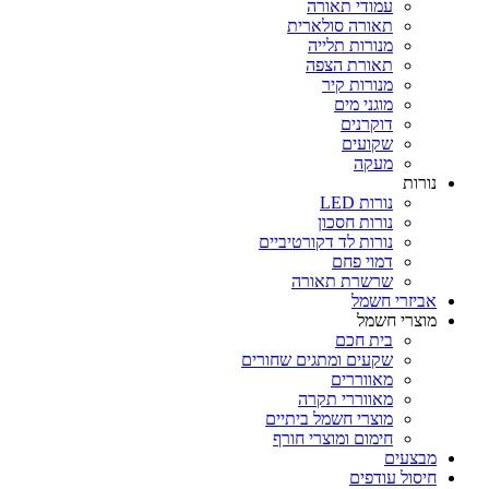
עמודי תאורה
תאורה סולארית
מנורות תלייה
תאורת הצפה
מנורות קיר
מוגני מים
דוקרנים
שקועים
מעקה
נורות
נורות LED
נורות חסכון
נורות לד דקורטיביים
דמוי פחם
שרשרת תאורה
אביזרי חשמל
מוצרי חשמל
בית חכם
שקעים ומתגים שחורים
מאווררים
מאווררי תקרה
מוצרי חשמל ביתיים
חימום ומוצרי חורף
מבצעים
חיסול עודפים