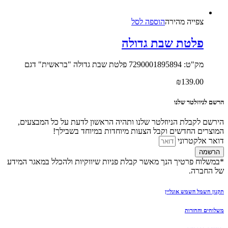
צפייה‬ ‫מהירה‬
הוספה לסל
פלטת שבת גדולה
מק"ט: 7290001895894 פלטת שבת גדולה "בראשית" דגם
₪
139.00
הרשם לניוזלטר שלנו
הירשם לקבלת הניוזלטר שלנו ותהיה הראשון לדעת על כל המבצעים,
המוצרים החדשים וקבל הצעות מיוחדות במיוחד בשבילך!
דואר אלקטרוני
הרשמה
*במשלוח פרטיך הנך מאשר קבלת פניות שיווקיות ולהכלל במאגר המידע
של החברה.
תקנון חשמל השמש אונליין
משלוחים והחזרות