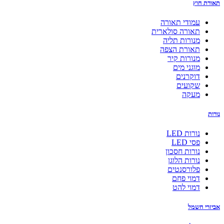
תאורת חוץ
עמודי תאורה
תאורה סולארית
מנורות תליה
תאורת הצפה
מנורות קיר
מוגני מים
דוקרנים
שקועים
מעקה
נורות
נורות LED
פסי LED
נורות חסכון
נורות הלוגן
פלורסנטים
דמוי פחם
דמוי להט
אביזרי חשמל