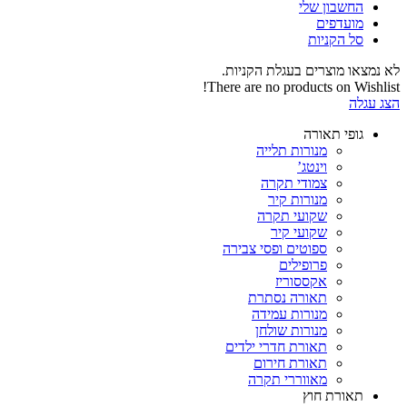
החשבון שלי‬
‫מועדפים‬‬
סל הקניות
לא נמצאו מוצרים בעגלת הקניות.
There are no products on Wishlist!
הצג עגלה
גופי תאורה
מנורות תלייה
וינטג’
צמודי תקרה
מנורות קיר
שקועי תקרה
שקועי קיר
ספוטים ופסי צבירה
פרופילים
אקססוריז
תאורה נסתרת
מנורות עמידה
מנורות שולחן
תאורת חדרי ילדים
תאורת חירום
מאווררי תקרה
תאורת חוץ