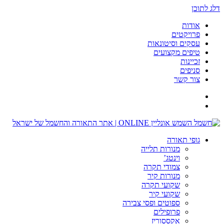
דלג לתוכן
אודות
פרויקטים
עסקים וסיטונאות
טיפים מקצועים
זכיינות
סניפים
צור קשר
גופי תאורה
מנורות תלייה
וינטג’
צמודי תקרה
מנורות קיר
שקועי תקרה
שקועי קיר
ספוטים ופסי צבירה
פרופילים
אקססוריז