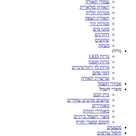
עמודי תאורה
תאורה סולארית
מנורות תלייה
תאורת הצפה
מנורות קיר
מוגני מים
דוקרנים
שקועים
מעקה
נורות
נורות LED
נורות חסכון
נורות לד דקורטיביים
דמוי פחם
שרשרת תאורה
אביזרי חשמל
מוצרי חשמל
בית חכם
שקעים ומתגים שחורים
מאווררים
מאווררי תקרה
מוצרי חשמל ביתיים
חימום ומוצרי חורף
מבצעים
חיסול עודפים