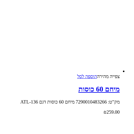
צפייה‬ ‫מהירה‬
הוספה לסל
מיחם 60 כוסות
מק"ט: 7290010483266 מיחם 60 כוסות דגם ATL-136
₪
259.00