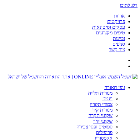
דלג לתוכן
אודות
פרויקטים
עסקים וסיטונאות
טיפים מקצועים
זכיינות
סניפים
צור קשר
גופי תאורה
מנורות תלייה
וינטג’
צמודי תקרה
מנורות קיר
שקועי תקרה
שקועי קיר
ספוטים ופסי צבירה
פרופילים
אקססוריז