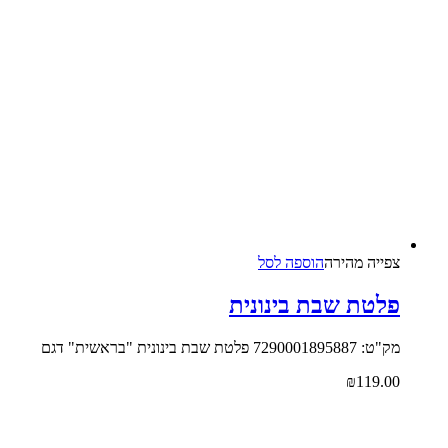
צפייה‬ ‫מהירה‬
הוספה לסל
פלטת שבת בינונית
מק"ט: 7290001895887 פלטת שבת בינונית "בראשית" דגם
₪
119.00