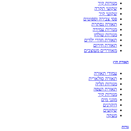
מנורות קיר
שקועי תקרה
שקועי קיר
פסי צבירה וספוטים
תאורה נסתרת
מנורות עמידה
מנורות שולחן
תאורת חדרי ילדים
תאורת חירום
מאווררים מעוצבים
תאורת חוץ
עמודי תאורה
תאורה סולארית
מנורות תליה
תאורת הצפה
מנורות קיר
מוגני מים
דוקרנים
שקועים
מעקה
נורות