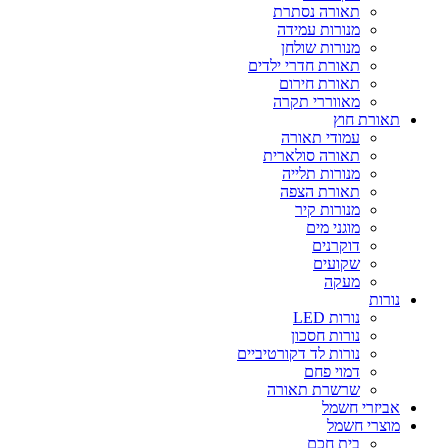
תאורה נסתרת
מנורות עמידה
מנורות שולחן
תאורת חדרי ילדים
תאורת חירום
מאווררי תקרה
תאורת חוץ
עמודי תאורה
תאורה סולארית
מנורות תלייה
תאורת הצפה
מנורות קיר
מוגני מים
דוקרנים
שקועים
מעקה
נורות
נורות LED
נורות חסכון
נורות לד דקורטיביים
דמוי פחם
שרשרת תאורה
אביזרי חשמל
מוצרי חשמל
בית חכם