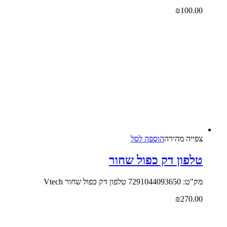
₪
100.00
צפייה‬ ‫מהירה‬
הוספה לסל
טלפון דק כפול שחור
מק"ט: 7291044093650 טלפון דק כפול שחור Vtech
₪
270.00