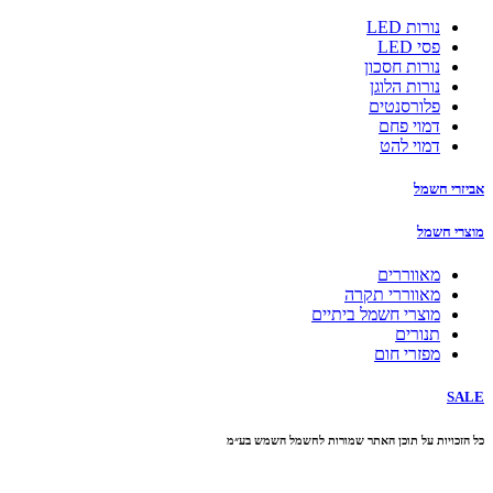
נורות LED
פסי LED
נורות חסכון
נורות הלוגן
פלורסנטים
דמוי פחם
דמוי להט
אביזרי חשמל
מוצרי חשמל
מאווררים
מאווררי תקרה
מוצרי חשמל ביתיים
תנורים
מפזרי חום
SALE
כל הזכויות על תוכן האתר שמורות לחשמל השמש בע״מ
10% הנחה בקניה מעל 100 ₪ קוד קופון