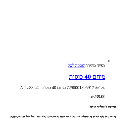
צפייה‬ ‫מהירה‬
הוספה לסל
מיחם 40 כוסות
מק"ט: 7290001895917 מיחם 40 כוסות דגם ATL-88
₪
239.00
הרשם לניוזלטר שלנו
הירשם לקבלת הניוזלטר שלנו ותהיה הראשון לדעת על כל המבצעים,