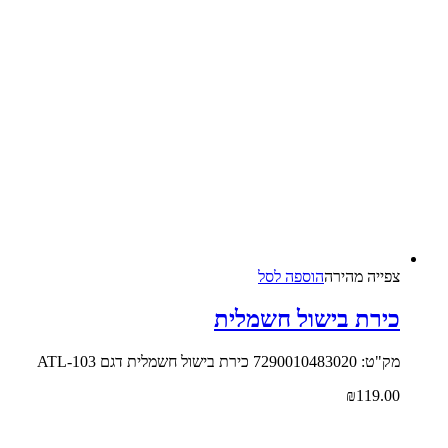
צפייה‬ ‫מהירה‬
הוספה לסל
כירת בישול חשמלית
מק"ט: 7290010483020 כירת בישול חשמלית דגם ATL-103
₪
119.00