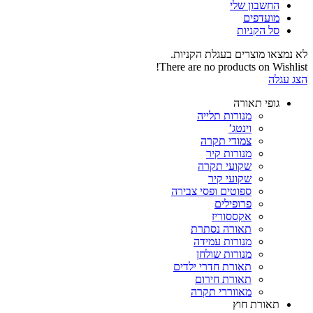
החשבון שלי‬
‫מועדפים‬‬
סל הקניות
לא נמצאו מוצרים בעגלת הקניות.
There are no products on Wishlist!
הצג עגלה
גופי תאורה
מנורות תלייה
וינטג’
צמודי תקרה
מנורות קיר
שקועי תקרה
שקועי קיר
ספוטים ופסי צבירה
פרופילים
אקססוריז
תאורה נסתרת
מנורות עמידה
מנורות שולחן
תאורת חדרי ילדים
תאורת חירום
מאווררי תקרה
תאורת חוץ