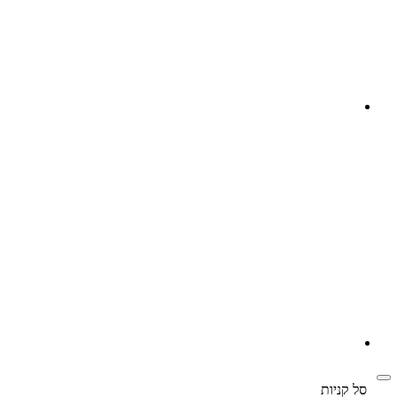
‫
סל קניות‬