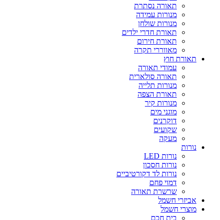
תאורה נסתרת
מנורות עמידה
מנורות שולחן
תאורת חדרי ילדים
תאורת חירום
מאווררי תקרה
תאורת חוץ
עמודי תאורה
תאורה סולארית
מנורות תלייה
תאורת הצפה
מנורות קיר
מוגני מים
דוקרנים
שקועים
מעקה
נורות
נורות LED
נורות חסכון
נורות לד דקורטיביים
דמוי פחם
שרשרת תאורה
אביזרי חשמל
מוצרי חשמל
בית חכם