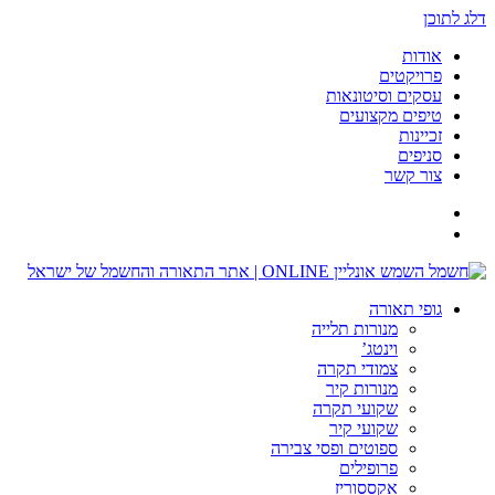
דלג לתוכן
אודות
פרויקטים
עסקים וסיטונאות
טיפים מקצועים
זכיינות
סניפים
צור קשר
גופי תאורה
מנורות תלייה
וינטג’
צמודי תקרה
מנורות קיר
שקועי תקרה
שקועי קיר
ספוטים ופסי צבירה
פרופילים
אקססוריז