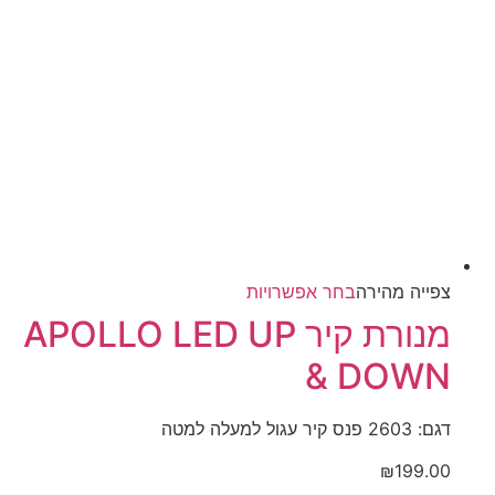
₪149.00.
₪199.00.
המוצר
למוצר
צפייה‬ ‫מהירה‬
בחר אפשרויות
זה
מנורת קיר APOLLO LED UP
יש
& DOWN
מספר
סוגים.
ניתן
דגם: 2603 פנס קיר עגול למעלה למטה
לבחור
₪
199.00
את