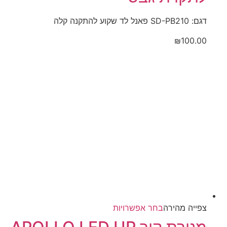
סוגים.
ניתן
דגם: SD-PB210 פאנל לד שקוע להתקנה קלה
לבחור
₪
100.00
את
האפשרויות
בעמוד
המוצר
למוצר
צפייה‬ ‫מהירה‬
בחר אפשרויות
זה