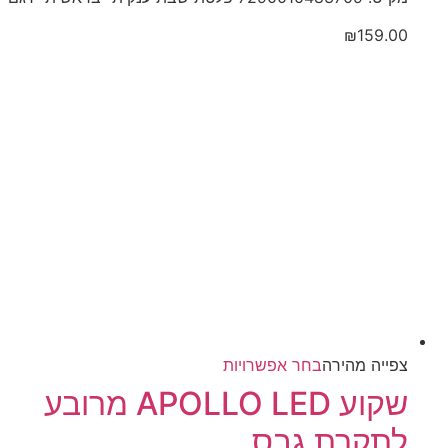
₪
159.00
למוצר
צפייה‬ ‫מהירה‬
בחר אפשרויות
זה
שקוע APOLLO LED מרובע
יש
לתקרת גבס
מספר