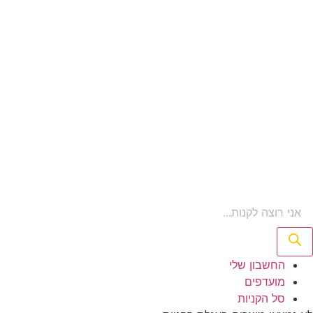
Product
searc
החשבון שלי‬
‫מועדפים‬‬
סל הקניות