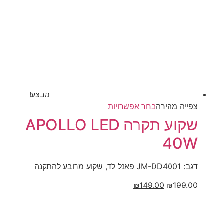
מבצע!
למוצר
צפייה‬ ‫מהירה‬
בחר אפשרויות
זה
שקוע תקרה APOLLO LED
יש
40W
מספר
סוגים.
ניתן
דגם: JM-DD4001 פאנל לד, שקוע מרובע להתקנה
לבחור
המחיר
המחיר
₪
149.00
₪
199.00
את
המקורי
הנוכחי
האפשרויות
היה:
הוא:
בעמוד