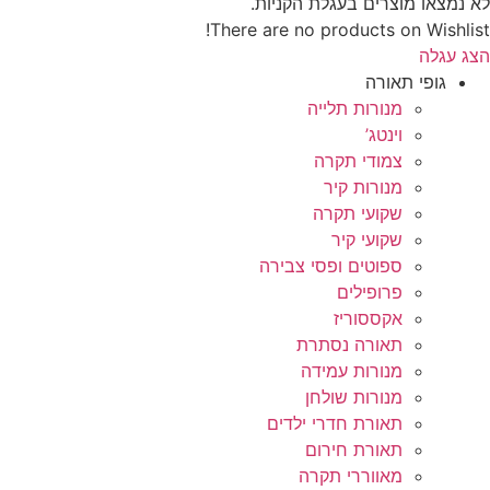
לא נמצאו מוצרים בעגלת הקניות.
There are no products on Wishlist!
הצג עגלה
גופי תאורה
מנורות תלייה
וינטג’
צמודי תקרה
מנורות קיר
שקועי תקרה
שקועי קיר
ספוטים ופסי צבירה
פרופילים
אקססוריז
תאורה נסתרת
מנורות עמידה
מנורות שולחן
תאורת חדרי ילדים
תאורת חירום
מאווררי תקרה