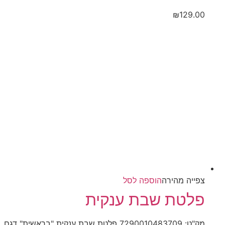
לבחור
₪
129.00
את
האפשרויות
בעמוד
המוצר
צפייה‬ ‫מהירה‬
הוספה לסל
פלטת שבת ענקית
מק"ט: 7290010483709 פלטת שבת ענקית "בראשית" דגם