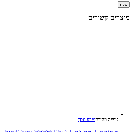
מוצרים קשורים
צפייה‬ ‫מהירה‬
מידע נוסף
מסגרת + מתאם + שקע ומפסק יחיד שחור