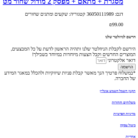
מסגרת + מתאם + מפסק 2 מודול שחור מט
דגם: 36050111989 קטגוריה: שקעים ומתגים שחורים
₪
99.00
הרשם לניוזלטר שלנו
הירשם לקבלת הניוזלטר שלנו ותהיה הראשון לדעת על כל המבצעים,
המוצרים החדשים וקבל הצעות מיוחדות במיוחד בשבילך!
דואר אלקטרוני
הרשמה
*במשלוח פרטיך הנך מאשר קבלת פניות שיווקיות ולהכלל במאגר המידע
של החברה.
תקנון חשמל השמש אונליין
משלוחים והחזרות
מדיניות הפרטיות
ביטול עסקה
אחריות