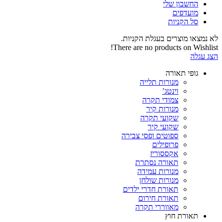
החשבון שלי‬
‫מועדפים‬‬
סל הקניות
לא נמצאו מוצרים בעגלת הקניות.
There are no products on Wishlist!
הצג עגלה
גופי תאורה
מנורות תלייה
וינטג’
צמודי תקרה
מנורות קיר
שקועי תקרה
שקועי קיר
ספוטים ופסי צבירה
פרופילים
אקססוריז
תאורה נסתרת
מנורות עמידה
מנורות שולחן
תאורת חדרי ילדים
תאורת חירום
מאווררי תקרה
תאורת חוץ