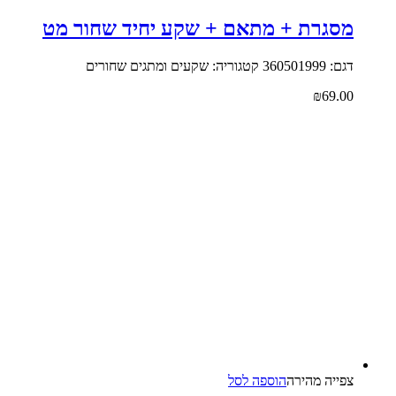
מסגרת + מתאם + שקע יחיד שחור מט
דגם: 360501999 קטגוריה: שקעים ומתגים שחורים
₪
69.00
צפייה‬ ‫מהירה‬
הוספה לסל