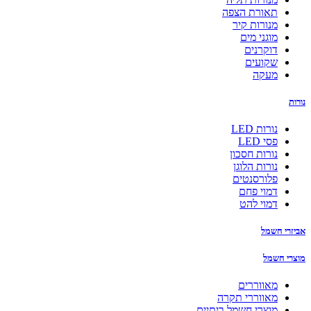
תאורת הצפה
מנורות קיר
מוגני מים
דוקרנים
שקועים
מעקה
נורות
נורות LED
פסי LED
נורות חסכון
נורות הלוגן
פלורסנטים
דמוי פחם
דמוי להט
אביזרי חשמל
מוצרי חשמל
מאווררים
מאווררי תקרה
מוצרי חשמל ביתיים