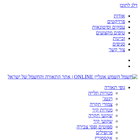
דלג לתוכן
אודות
פרויקטים
עסקים וסיטונאות
טיפים מקצועים
זכיינות
סניפים
צור קשר
גופי תאורה
מנורות תלייה
וינטג’
צמודי תקרה
מנורות קיר
שקועי תקרה
שקועי קיר
ספוטים ופסי צבירה
פרופילים
אקססוריז