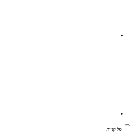
‫
סל קניות‬