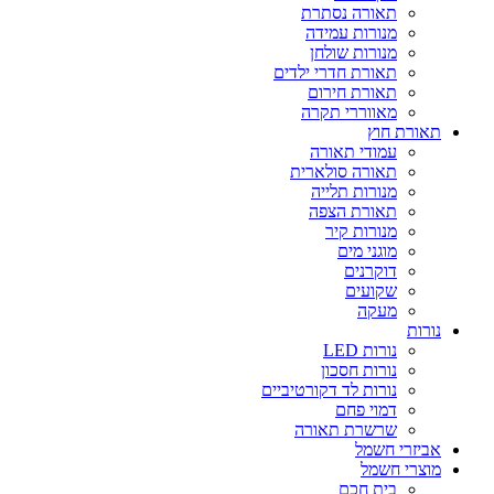
תאורה נסתרת
מנורות עמידה
מנורות שולחן
תאורת חדרי ילדים
תאורת חירום
מאווררי תקרה
תאורת חוץ
עמודי תאורה
תאורה סולארית
מנורות תלייה
תאורת הצפה
מנורות קיר
מוגני מים
דוקרנים
שקועים
מעקה
נורות
נורות LED
נורות חסכון
נורות לד דקורטיביים
דמוי פחם
שרשרת תאורה
אביזרי חשמל
מוצרי חשמל
בית חכם