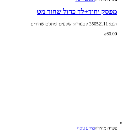
מפסק יחיד+לד כחול שחור מט
דגם: 35052111 קטגוריה: שקעים ומתגים שחורים
₪
60.00
צפייה‬ ‫מהירה‬
מידע נוסף