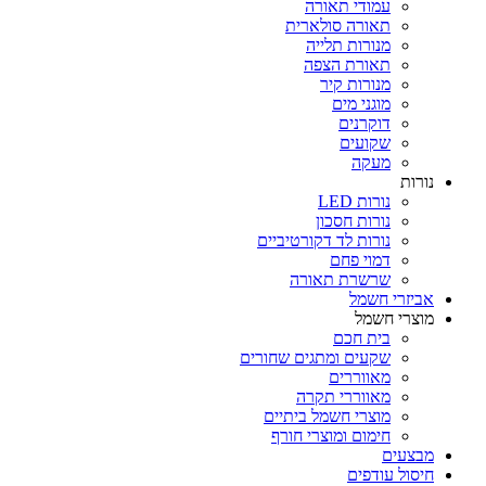
עמודי תאורה
תאורה סולארית
מנורות תלייה
תאורת הצפה
מנורות קיר
מוגני מים
דוקרנים
שקועים
מעקה
נורות
נורות LED
נורות חסכון
נורות לד דקורטיביים
דמוי פחם
שרשרת תאורה
אביזרי חשמל
מוצרי חשמל
בית חכם
שקעים ומתגים שחורים
מאווררים
מאווררי תקרה
מוצרי חשמל ביתיים
חימום ומוצרי חורף
מבצעים
חיסול עודפים