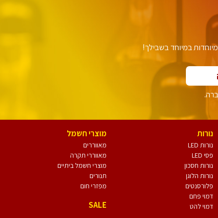
יוחדות במיוחד בשבילך!
ברה.
נורות
מוצרי חשמל
נורות LED
מאווררים
פסי LED
מאווררי תקרה
נורות חסכון
מוצרי חשמל ביתיים
נורות הלוגן
תנורים
פלורסנטים
מפזרי חום
דמוי פחם
SALE
דמוי להט