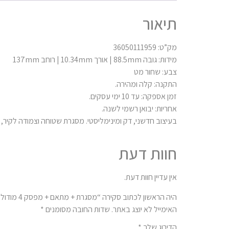
תיאור
מק”ט: 36050111959
מידות: גובה 88.5mm | אורך 10.34mm | רוחב 137mm
צבע: שחור מט
התקנה: קלה ומהירה.
זמן אספקה: עד 10 ימי עסקים.
אחריות: יבואן רשמי לשנה.
בעיצוב חדשני, דק ומינימליסטי. מסגרת שטוחה וצמודה לקיר, 
חוות דעת
אין עדיין חוות דעת.
היה הראשון לכתוב סקירה “מסגרת + מתאם + מפסק 4 מודול שחור מט”
האימייל לא יוצג באתר.
שדות החובה מסומנים
*
הדירוג שלך
*