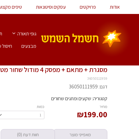
אודות
פרויקטים
עסקים וסיטונאות
טיפים מקצוע
גופי תאורה
תא
מבצעים
חיסול ע
מסגרת + מתאם + מפסק 4 מודול שחור מט
36050111959
דגם: 36050111959
קטגוריה: שקעים ומתגים שחורים
‫מחיר‬
‫כמות‬
₪
199.00
מאפייני מוצר
חוות דעת (0)